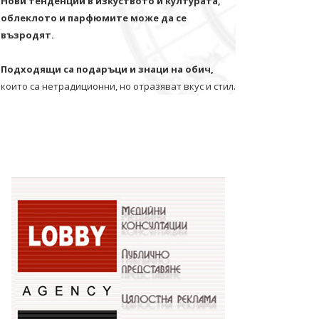
Нови тенденции в изкуството и културата,
облеклото и парфюмите може да се
възродят.
Подходящи са подаръци и знаци на обич,
които са нетрадиционни, но отразяват вкус и стил.