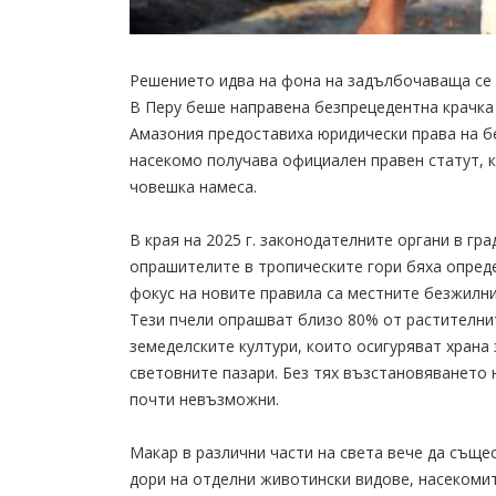
Решението идва на фона на задълбочаваща се 
В Перу беше направена безпрецедентна крачка 
Амазония предоставиха юридически права на бе
насекомо получава официален правен статут, 
човешка намеса.
В края на 2025 г. законодателните органи в гр
опрашителите в тропическите гори бяха опред
фокус на новите правила са местните безжилни
Тези пчели опрашват близо 80% от растителнит
земеделските култури, които осигуряват храна
световните пазари. Без тях възстановяването
почти невъзможни.
Макар в различни части на света вече да същес
дори на отделни животински видове, насекомит