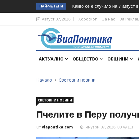
Какво се е случило на 7 август 
НАЙ-ЧЕТЕНИ
Август 07, 2026
Хороскоп
За нас
За Рекла
АКТУАЛНО
ОБЩЕСТВО
ОБЩИНИ
Начало
Световни новини
СВЕТОВНИ НОВИНИ
Пчелите в Перу получ
От
viapontika.com
Януари 07, 2026, 00:49 EET