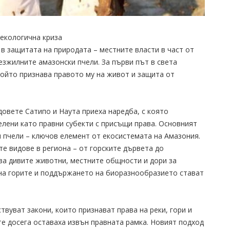
екологична криза
в защитата на природата – местните власти в част от
зжилните амазонски пчели. За първи път в света
който признава правото му на живот и защита от
адовете Сатипо и Наута приеха наредба, с която
елени като правни субекти с присъщи права. Основният
 пчели – ключов елемент от екосистемата на Амазония.
е видове в региона – от горските дървета до
 за дивите животни, местните общности и дори за
 на горите и поддържането на биоразнообразието стават
твуват закони, които признават права на реки, гори и
е досега оставаха извън правната рамка. Новият подход