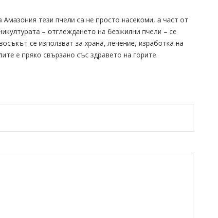
 Амазония тези пчели са не просто насекоми, а част от
никултурата – отглеждането на безжилни пчели – се
восъкът се използват за храна, лечение, изработка на
лите е пряко свързано със здравето на горите.