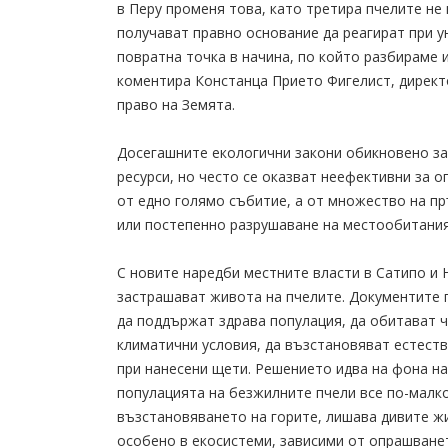
в Перу променя това, като третира пчелите не к
получават правно основание да реагират при 
повратна точка в начина, по който разбираме 
коментира Констанца Прието Фигелист, директ
право на Земята.
Досегашните екологични закони обикновено за
ресурси, но често се оказват неефективни за о
от едно голямо събитие, а от множество на пр
или постепенно разрушаване на местообитания
С новите наредби местните власти в Сатипо и 
застрашават живота на пчелите. Документите г
да поддържат здрава популация, да обитават ч
климатични условия, да възстановяват естеств
при нанесени щети. Решението идва на фона на
популацията на безжилните пчели все по-малко
възстановяването на горите, лишава дивите жи
особено в екосистеми, зависими от опрашване