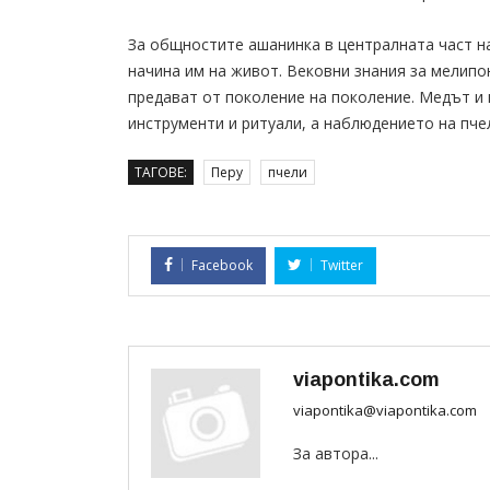
За общностите ашанинка в централната част на
начина им на живот. Вековни знания за мелипо
предават от поколение на поколение. Медът и 
инструменти и ритуали, а наблюдението на пче
ТАГОВЕ:
Перу
пчели
Facebook
Twitter
viapontika.com
viapontika@viapontika.com
За автора...