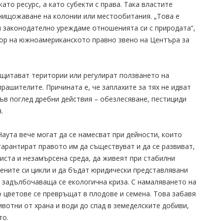
ато ресурс, а като субекти с права. Така властите
унищожаване на колонии или местообитания. „Това е
и законодателно уреждаме отношенията си с природата“,
ор на южноамериканското правно звено на Центъра за
щитават територии или регулират ползването на
прашителите. Причината е, че заплахите за тях не идват
ъв поглед дребни действия – обезлесяване, пестициди
.
Наута вече могат да се намесват при дейности, които
арантират правото им да съществуват и да се развиват,
иста и незамърсена среда, да живеят при стабилни
ените си цикли и да бъдат юридически представлявани
 задълбочаваща се екологична криза. С намаляването на
 цветове се превръщат в плодове и семена. Това забавя
вотни от храна и води до спад в земеделските добиви,
то.