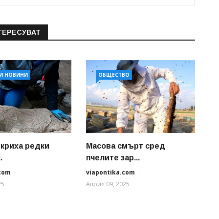
ТЕРЕСУВАТ
И НОВИНИ
ОБЩЕСТВО
ткриха редки
Масова смърт сред
.
пчелите зар...
.com
viapontika.com
25
Април 09, 2025