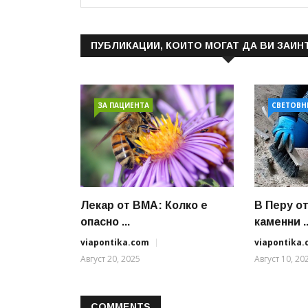
ПУБЛИКАЦИИ, КОИТО МОГАТ ДА ВИ ЗАИН
ЗА ПАЦИЕНТА
СВЕТОВН
Лекар от ВМА: Колко е
В Перу о
опасно ...
каменни ..
viapontika.com
viapontika
Август 20, 2025
Август 10, 20
COMMENTS