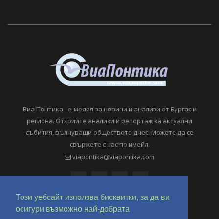
Виа Понтика - е-медия за новини и анализи от Бургас и
региона. Открийте анализи и репортаж за актуални
събития, вълнуващи обществото днес. Можете да се
свържете с нас по имейл.
viapontika@viapontika.com
Този уебсайт използва бисквитки, за да ви
осигури възможно най-добрата