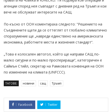
правата на човека и ЮНЕСКО. Тя подбира кои операции и
агенции според нея съвпадат с дневния ред на Тръмп и кои
вече не обслужват интересите на САЩ.
По-късно от ООН коментираха следното: "Решението на
Съединените щати да се оттеглят от глобално климатично
споразумение ще „навреди единствено на американската
икономика, работните места и жизнения стандарт“.
„Това е колосален автогол, който ще направи САЩ по-
малко сигурни и по-малко проспериращи“, категоричен е
Саймън Стийл, секретар на Рамковата конвенция на ООН
по изменение на климата (UNFCCC).
ТАГОВЕ:
новини
сащ
Тръмп
Facebook
Twitter