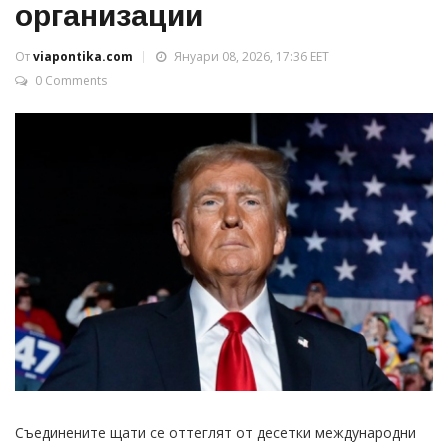
организации
От
viapontika.com
Януари 08, 2026, 17:36 EET
0 Comments
Съединените щати се оттеглят от десетки международни