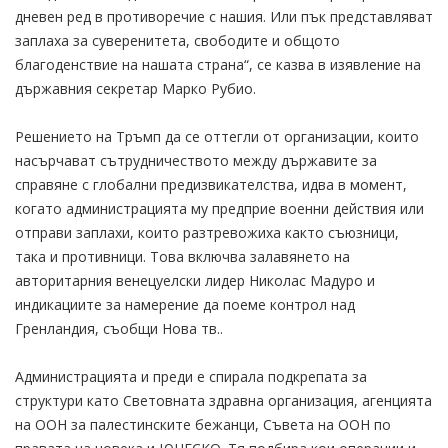
дневен ред в противоречие с нашия. Или пък представляват
заплаха за суверенитета, свободите и общото
благоденствие на нашата страна“, се казва в изявление на
държавния секретар Марко Рубио.
Решението на Тръмп да се оттегли от организации, които
насърчават сътрудничеството между държавите за
справяне с глобални предизвикателства, идва в момент,
когато администрацията му предприе военни действия или
отправи заплахи, които разтревожиха както съюзници,
така и противници. Това включва залавянето на
авторитарния венецуелски лидер Николас Мадуро и
индикациите за намерение да поеме контрол над
Гренландия, съобщи Нова тв..
Администрацията и преди е спирала подкрепата за
структури като Световната здравна организация, агенцията
на ООН за палестинските бежанци, Съвета на ООН по