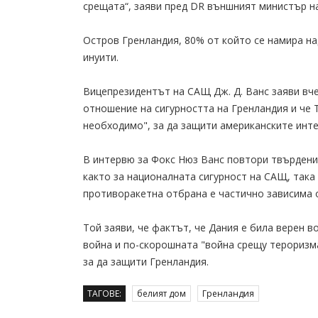
срещата“, заяви пред DR външният министър н
Остров Гренландия, 80% от който се намира на
инуити.
Вицепрезидентът на САЩ Дж. Д. Ванс заяви вче
отношение на сигурността на Гренландия и че Т
необходимо", за да защити американските инте
В интервю за Фокс Нюз Ванс повтори твърдени
както за националната сигурност на САЩ, така 
противоракетна отбрана е частично зависима 
Той заяви, че фактът, че Дания е била верен 
война и по-скорошната "война срещу тероризма
за да защити Гренландия.
ТАГОВЕ:
белият дом
Гренландия