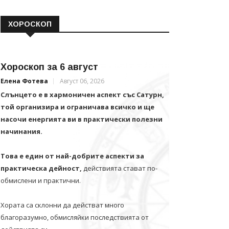
ХОРОСКОП
Хороскоп за 6 август
Елена Фотева
Август 06, 2026
Слънцето е в хармоничен аспект със Сатурн,
той организира и ограничава всичко и щe
насочи енергията ви в практически полезни
начинания.
Това е един от най-добрите аспекти за
практическа дейност,
действията стават по-
обмислени и практични.
Хората са склонни да действат много
благоразумно, обмисляйки последствията от