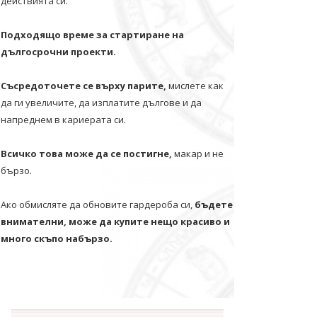
действията си.
Подходящо време за стартиране на
дългосрочни проекти.
Съсредоточете се върху парите,
мислете как
да ги увеличите, да изплатите дългове и да
напреднем в кариерата си.
Всичко това може да се постигне,
макар и не
бързо.
Ако обмисляте да обновите гардероба си,
бъдете
внимателни, може да купите нещо красиво и
много скъпо набързо.