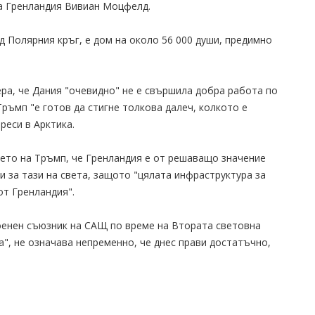
а Гренландия Вивиан Моцфелд.
д Полярния кръг, е дом на около 56 000 души, предимно
ра, че Дания "очевидно" не е свършила добра работа по
ръмп "е готов да стигне толкова далеч, колкото е
реси в Арктика.
ето на Тръмп, че Гренландия е от решаващо значение
и за тази на света, защото "цялата инфраструктура за
от Гренландия".
военен съюзник на САЩ по време на Втората световна
", не означава непременно, че днес прави достатъчно,