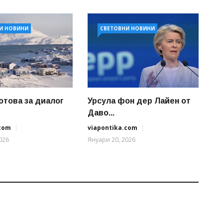
И НОВИНИ
СВЕТОВНИ НОВИНИ
отова за диалог
Урсула фон дер Лайен от
Даво...
.com
viapontika.com
026
Януари 20, 2026