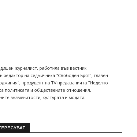
одишен журналист, работила във вестник
н редактор на седмичника "Свободен Бряг", главен
ирджиния", продуцент на TV предаванията "Неделно
 са политиката и обществените отношения,
ните знаменитости, културата и модата.
ТЕРЕСУВАТ