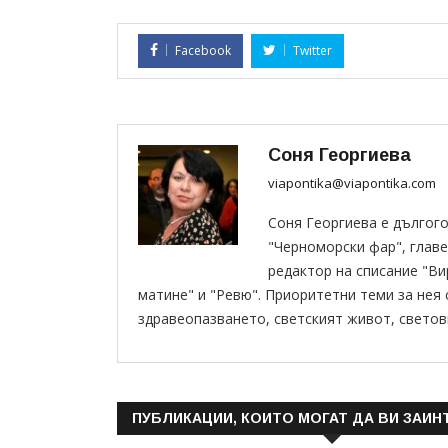
Facebook
Twitter
Соня Георгиева
viapontika@viapontika.com
Соня Георгиева е дългог
"Черноморски фар", главе
редактор на списание "В
матине" и "Ревю". Приоритетни теми за нея
здравеопазването, светският живот, светов
ПУБЛИКАЦИИ, КОИТО МОГАТ ДА ВИ ЗАИН