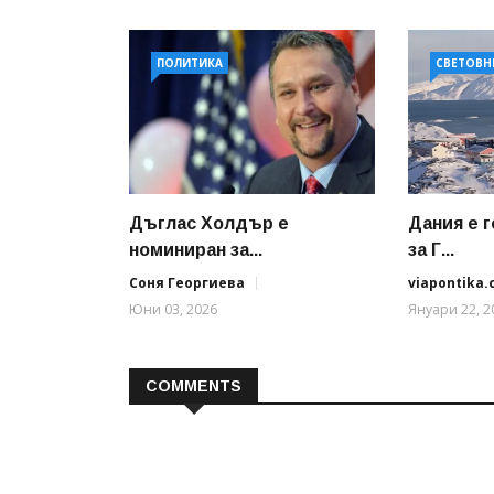
ПОЛИТИКА
СВЕТОВН
Дъглас Холдър е
Дания е г
номиниран за...
за Г...
Соня Георгиева
viapontika
Юни 03, 2026
Януари 22, 2
COMMENTS