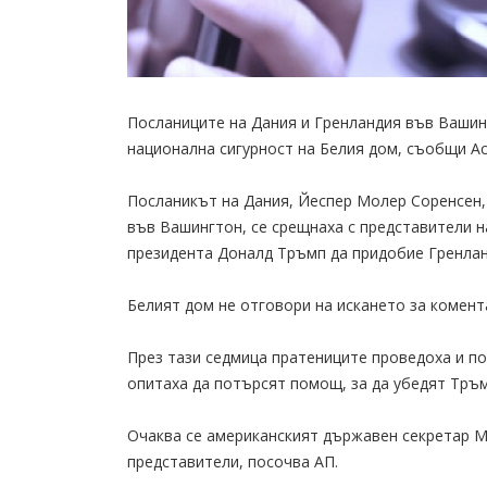
Посланиците на Дания и Гренландия във Вашинг
национална сигурност на Белия дом, съобщи А
Посланикът на Дания, Йеспер Молер Соренсен, 
във Вашингтон, се срещнаха с представители на
президента Доналд Тръмп да придобие Гренланд
Белият дом не отговори на искането за комент
През тази седмица пратениците проведоха и по
опитаха да потърсят помощ, за да убедят Тръм
Очаква се американският държавен секретар М
представители, посочва АП.