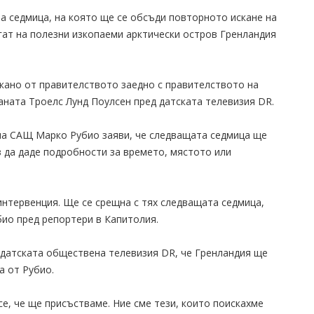
 седмица, на която ще се обсъди повторното искане на
гат на полезни изкопаеми арктически остров Гренландия
скано от правителството заедно с правителството на
аната Троелс Лунд Поулсен пред датската телевизия DR.
на САЩ Марко Рубио заяви, че следващата седмица ще
з да даде подробности за времето, мястото или
 интервенция. Ще се срещна с тях следващата седмица,
био пред репортери в Капитолия.
датската обществена телевизия DR, че Гренландия ще
а от Рубио.
се, че ще присъстваме. Ние сме тези, които поискахме