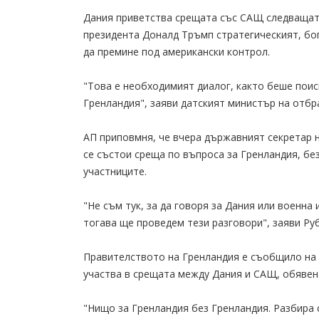
Дания приветства срещата със САЩ следващата
президента Доналд Тръмп стратегическият, бо
да премине под американски контрол.
"Това е необходимият диалог, както беше пои
Гренландия", заяви датският министър на отбр
АП приповмня, че вчера държавният секретар 
се състои среща по въпроса за Гренландия, бе
участниците.
"Не съм тук, за да говоря за Дания или военна
тогава ще проведем тези разговори", заяви Ру
Правителството на Гренландия е съобщило на 
участва в срещата между Дания и САЩ, обявен
"Нищо за Гренландия без Гренландия. Разбира 