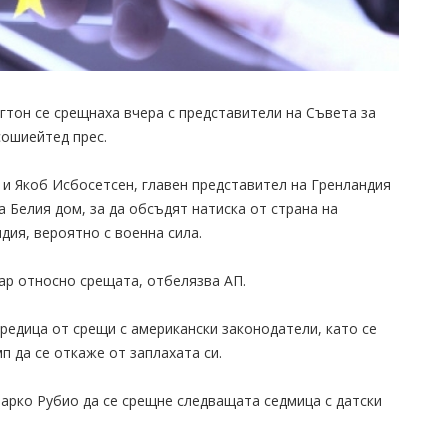
тон се срещнаха вчера с представители на Съвета за
сошиейтед прес.
и Якоб Исбосетсен, главен представител на Гренландия
 Белия дом, за да обсъдят натиска от страна на
ия, вероятно с военна сила.
ар относно срещата, отбелязва АП.
редица от срещи с американски законодатели, като се
п да се откаже от заплахата си.
арко Рубио да се срещне следващата седмица с датски