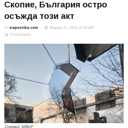
Скопие, България остро
осъжда този акт
От
viapontika.com
Януари 11, 2026, 21:27 EET
0 Comments
Снимка: МВнР