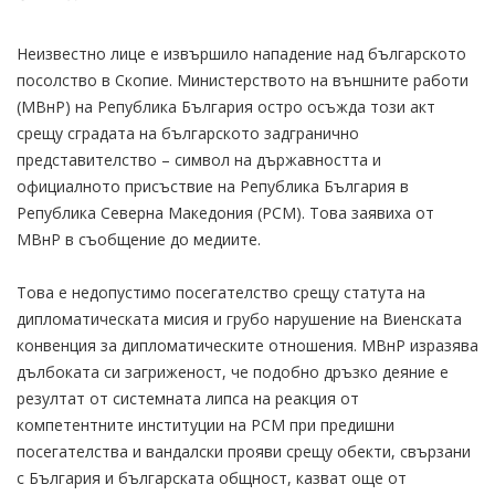
Неизвестно лице е извършило нападение над българското
посолство в Скопие. Министерството на външните работи
(МВнР) на Република България остро осъжда този акт
срещу сградата на българското задгранично
представителство – символ на държавността и
официалното присъствие на Република България в
Република Северна Македония (РСМ). Това заявиха от
МВнР в съобщение до медиите.
Това е недопустимо посегателство срещу статута на
дипломатическата мисия и грубо нарушение на Виенската
конвенция за дипломатическите отношения. МВнР изразява
дълбоката си загриженост, че подобно дръзко деяние е
резултат от системната липса на реакция от
компетентните институции на РСМ при предишни
посегателства и вандалски прояви срещу обекти, свързани
с България и българската общност, казват още от