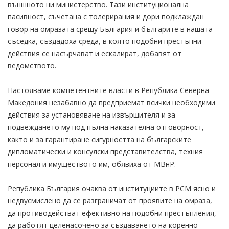
външното ни министерство. Тази институционална
пасивност, съчетана с толерирания и дори подклаждан
говор на омразата срещу България и българите в нашата
съседка, създадоха среда, в която подобни престъпни
действия се насърчават и ескалират, добавят от
ведомството.
Настояваме компетентните власти в Република Северна
Македония незабавно да предприемат всички необходими
действия за установяване на извършителя и за
подвеждането му под пълна наказателна отговорност,
както и за гарантиране сигурността на българските
дипломатически и консулски представителства, техния
персонал и имуществото им, обявиха от МВнР.
Република България очаква от институциите в РСМ ясно и
недвусмислено да се разграничат от проявите на омраза,
да противодействат ефективно на подобни престъпления,
да работят целенасочено за създаването на коренно