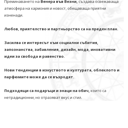
Преминаването на
Венера във Везни,
създава освежаваща
атмосфера на хармония и новост, обещаваща приятни
изненади.
Любов, приятелство и партньорство са на преден план.
Засилва се интересът към социални събития,
запознанства, забавления, дизайн, мода, иновативни
идеи за свобода и равенство.
Нови тенденции в изкуството и културата, облеклото и
парфюмите може да се възродят.
Подходящи са подаръци и знаци на обич,
които са
нетрадиционни, но отразяват вкус и стил.