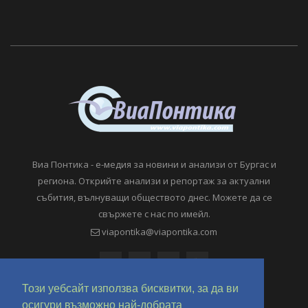
Виа Понтика - е-медия за новини и анализи от Бургас и
региона. Открийте анализи и репортаж за актуални
събития, вълнуващи обществото днес. Можете да се
свържете с нас по имейл.
viapontika@viapontika.com
Този уебсайт използва бисквитки, за да ви
осигури възможно най-добрата