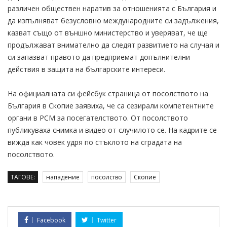
различен обществен наратив за отношенията с България и
да изпълняват безусловно международните си задължения,
казват също от външно министерство и уверяват, че ще
продължават внимателно да следят развитието на случая и
си запазват правото да предприемат допълнителни
действия в защита на българските интереси.
На официалната си фейсбук страница от посолството на
България в Скопие заявиха, че са сезирали компетентните
органи в РСМ за посегателството. От посолството
публикуваха снимка и видео от случилото се. На кадрите се
вижда как човек удря по стъклото на сградата на
посолството.
ТАГОВЕ:
нападение
посолство
Скопие
Facebook
Twitter