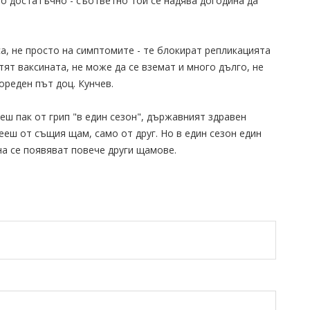
ло достатъчно - съответно той се надява догодина да
а, не просто на симптомите - те блокират репликацията
тят ваксината, не може да се вземат и много дълго, не
ореден път доц. Кунчев.
еш пак от грип "в един сезон", държавният здравен
ееш от същия щам, само от друг. Но в един сезон един
на се появяват повече други щамове.