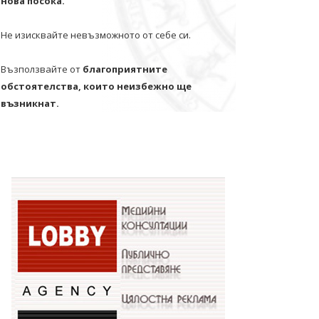
нова посока.
Не изисквайте невъзможното от себе си.
Възползвайте от
благоприятните
обстоятелства, които неизбежно ще
възникнат.