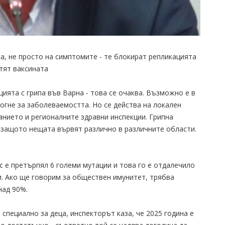
а, не просто на симптомите - те блокират репликацията
стят ваксината
ята с грипа във Варна - това се очаква. Възможно е в
гне за заболеваемостта. Но се действа на локален
анието и регионалните здравни инспекции. Грипна
 защото нещата вървят различно в различните области.
с е претърпял 6 големи мутации и това го е отдалечило
и. Ако ще говорим за обществен имунитет, трябва
над 90%.
специално за деца, инспекторът каза, че 2025 година е