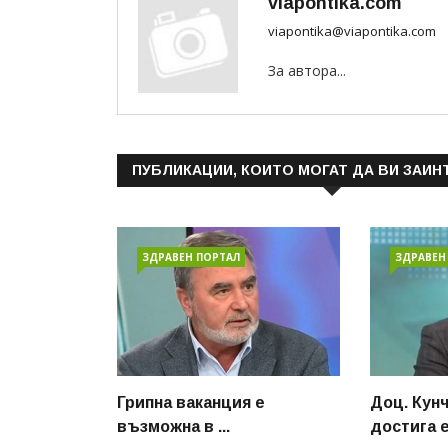
viapontika.com
viapontika@viapontika.com
За автора...
ПУБЛИКАЦИИ, КОИТО МОГАТ ДА ВИ ЗАИН
ЗДРАВЕН ПОРТАЛ
ЗДРАВЕН
Грипна ваканция е
Доц. Кун
възможна в ...
достига е.