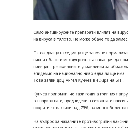
Само антивирусните препарати влияят на вирус
на вируса в тялото. Не може обаче те да заме
От следващата седмица ще започне нормализаци
някои области междусрочната ваканция да помо
принцип - регионалните управления за образов
епидемия на национално ниво едва ли ще има -
Това заяви доц. Ангел Кунчев в ефира на БНТ.
Кунчев припомни, че тази година грипният виру
от вариантите, предвидени в сезонните ваксин
покритие с ваксини над 75%, за много болести 
На въпрос за назалните противогрипни ваксини 