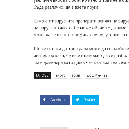
увеличен вносът с 50%, но явно и това не е би
бъде различно, да е взета поука.
Само антивирусните препарати влияят на вирус
на вируса в тялото. Не може обаче те да замес
може да се вземат профилактично, уточни за п
Що се отнася до това дали може да се разболе
инспектор каза, че не е възможно да се разбол
щам доминира като цяло, чак към края на сезо
ТАГОВЕ:
вирус
грип
Доц. Кунчев
Facebook
Twitter