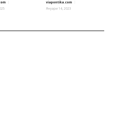
.com
viapontika.com
025
Януари 14, 2023