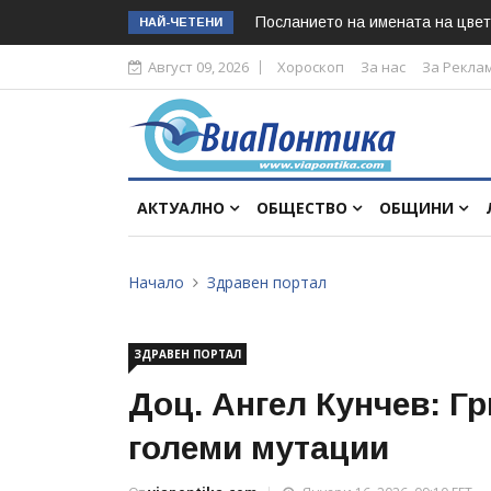
Посланието на имената на цвет
НАЙ-ЧЕТЕНИ
Август 09, 2026
Хороскоп
За нас
За Рекла
АКТУАЛНО
ОБЩЕСТВО
ОБЩИНИ
Начало
Здравен портал
ЗДРАВЕН ПОРТАЛ
Доц. Ангел Кунчев: Г
големи мутации