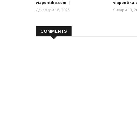
viapontika.com
viapontika
Декември 16, 2025
Януари 13, 2
COMMENTS