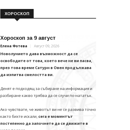
ХОРОСКОП
Хороскоп за 9 август
Елена Фотева
Август 09, 2026
Новолунието дава възможност да се
освободите от това, което вече не ви пасва,
през това време Сатурн в Овен продължава
да изпитва смелостта ви.
Денят е подходящ за събиране на информация и
разбиране какво трябва да се случи по-нататък.
Ако чувствате, че животът ви не се развива точно
както бихте искали,
сега е моментът
постепенно да започнете да се движите в