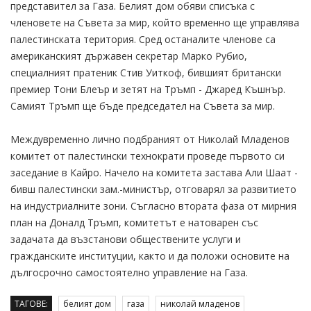
представител за Газа. Белият дом обяви списъка с
членовете на Съвета за мир, който временно ще управлява
палестинската територия. Сред останалите членове са
американският държавен секретар Марко Рубио,
специалният пратеник Стив Уиткоф, бившият британски
премиер Тони Блеър и зетят на Тръмп - Джаред Къшнър.
Самият Тръмп ще бъде председател на Съвета за мир.
Междувременно лично подбраният от Николай Младенов
комитет от палестински технократи проведе първото си
заседание в Кайро. Начело на комитета застава Али Шаат -
бивш палестински зам.-министър, отговарял за развитието
на индустриалните зони. Съгласно втората фаза от мирния
план на Доналд Тръмп, комитетът е натоварен със
задачата да възстанови обществените услуги и
гражданските институции, както и да положи основите на
дългосрочно самостоятелно управление на Газа.
ТАГОВЕ:
белият дом
газа
николай младенов