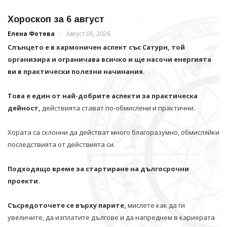
Хороскоп за 6 август
Елена Фотева
Август 06, 2026
Слънцето е в хармоничен аспект със Сатурн, той
организира и ограничава всичко и щe насочи енергията
ви в практически полезни начинания.
Това е един от най-добрите аспекти за практическа
дейност,
действията стават по-обмислени и практични.
Хората са склонни да действат много благоразумно, обмисляйки
последствията от действията си.
Подходящо време за стартиране на дългосрочни
проекти.
Съсредоточете се върху парите,
мислете как да ги
увеличите, да изплатите дългове и да напреднем в кариерата