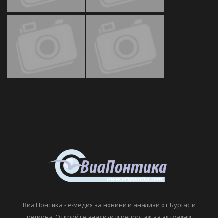
Виа Понтика - е-медия за новини и анализи от Бургас и
региона. Открийте анализи и репортаж за актуални