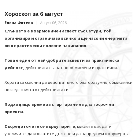
Хороскоп за 6 август
Елена Фотева
Август 06, 2026
Слънцето е в хармоничен аспект със Сатурн, той
организира и ограничава всичко и щe насочи енергията
ви в практически полезни начинания.
Това е един от най-добрите аспекти за практическа
дейност,
действията стават по-обмислени и практични.
Хората са склонни да действат много благоразумно, обмисляйки
последствията от действията си.
Подходящо време за стартиране на дългосрочни
проекти.
Съсредоточете се върху парите,
мислете как да ги
увеличите, да изплатите дългове и да напреднем в кариерата