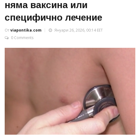
няма ваксина или
специфично лечение
От
viapontika.com
Януари 26, 2026, 00:14 EET
0 Comments