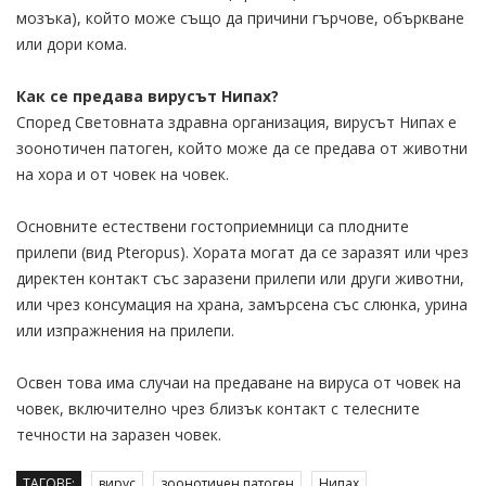
мозъка), който може също да причини гърчове, объркване
или дори кома.
Как се предава вирусът Нипах?
Според Световната здравна организация, вирусът Нипах е
зоонотичен патоген, който може да се предава от животни
на хора и от човек на човек.
Основните естествени гостоприемници са плодните
прилепи (вид Pteropus). Хората могат да се заразят или чрез
директен контакт със заразени прилепи или други животни,
или чрез консумация на храна, замърсена със слюнка, урина
или изпражнения на прилепи.
Освен това има случаи на предаване на вируса от човек на
човек, включително чрез близък контакт с телесните
течности на заразен човек.
ТАГОВЕ:
вирус
зоонотичен патоген
Нипах