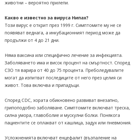
животни – вероятно прилепи.
Какво е известно за вируса Нипах?
Този вирус е открит през 1999 г. Симптомите му не се
появяват веднага, а инкубационният период може да
продължи от 4 до 21 дни.
Няма ваксина или специфично лечение за инфекцията.
Заболяването има и висок процент на смъртност. Според
СЗО тя варира от 40 до 75 процента. Преболедувалите
могат да изпитват последиците от него през целия си
живот. Това включва и припадъци.
Според CDC, хората обикновено развиват внезапно,
грипоподобно заболяване. Симптомите включват треска,
силна умора, главоболие и мускулни болки. Понякога
пациентите се оплакват от кашлица, задух или пневмония.
Усложненията включват енцефалит (възпаление на