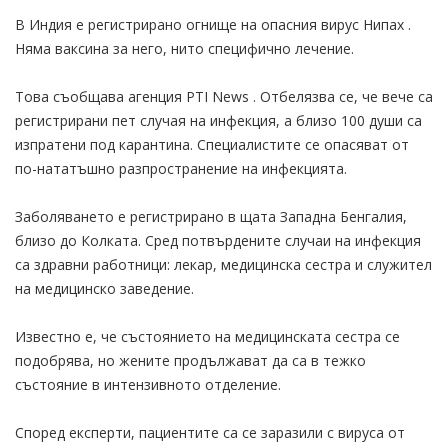
В Индия е регистрирано огнище на опасния вирус Нипах .
Няма ваксина за него, нито специфично лечение.
Това съобщава агенция PTI News . Отбелязва се, че вече са
регистрирани пет случая на инфекция, а близо 100 души са
изпратени под карантина. Специалистите се опасяват от
по-нататъшно разпространение на инфекцията.
Заболяването е регистрирано в щата Западна Бенгалия,
близо до Колката. Сред потвърдените случаи на инфекция
са здравни работници: лекар, медицинска сестра и служител
на медицинско заведение.
Известно е, че състоянието на медицинската сестра се
подобрява, но жените продължават да са в тежко
състояние в интензивното отделение.
Според експерти, пациентите са се заразили с вируса от