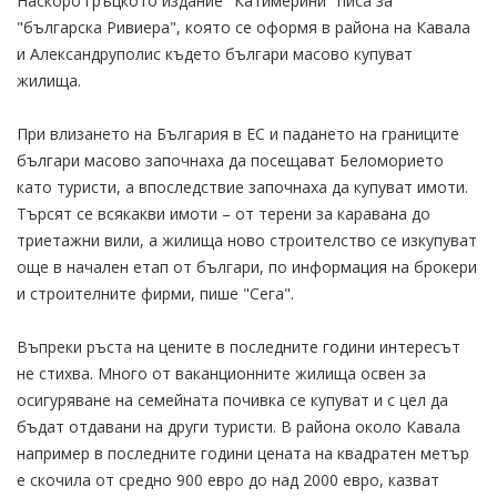
Наскоро гръцкото издание "Катимерини" писа за
"българска Ривиера", която се оформя в района на Кавала
и Александруполис където българи масово купуват
жилища.
При влизането на България в ЕС и падането на границите
българи масово започнаха да посещават Беломорието
като туристи, а впоследствие започнаха да купуват имоти.
Търсят се всякакви имоти – от терени за каравана до
триетажни вили, а жилища ново строителство се изкупуват
още в начален етап от българи, по информация на брокери
и строителните фирми, пише "Сега".
Въпреки ръста на цените в последните години интересът
не стихва. Много от ваканционните жилища освен за
осигуряване на семейната почивка се купуват и с цел да
бъдат отдавани на други туристи. В района около Кавала
например в последните години цената на квадратен метър
е скочила от средно 900 евро до над 2000 евро, казват