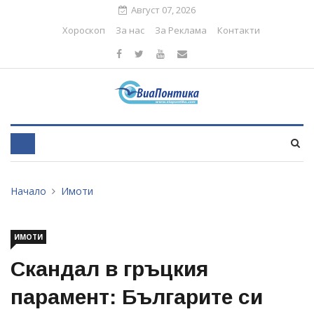
Август 07, 2026
Хороскоп
За нас
За Реклама
Контакти
Начало
Имоти
ИМОТИ
Скандал в гръцкия
парамент: Българите си