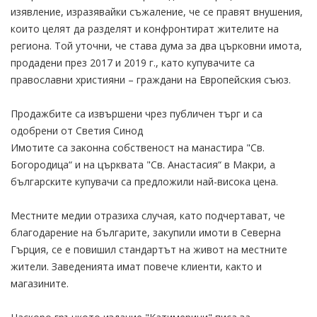
изявление, изразявайки съжаление, че се правят внушения,
които целят да разделят и конфронтират жителите на
региона. Той уточни, че става дума за два църковни имота,
продадени през 2017 и 2019 г., като купувачите са
православни християни – граждани на Европейския съюз.
Продажбите са извършени чрез публичен търг и са
одобрени от Светия Синод
Имотите са законна собственост на манастира "Св.
Богородица“ и на църквата "Св. Анастасия“ в Макри, а
българските купувачи са предложили най-висока цена.
Местните медии отразиха случая, като подчертават, че
благодарение на българите, закупили имоти в Северна
Гърция, се е повишил стандартът на живот на местните
жители. Заведенията имат повече клиенти, както и
магазините.