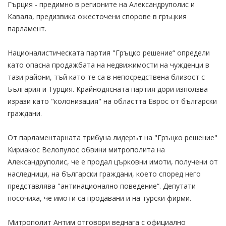
Гърция - предимно в регионите на Александруполис и
Кавала, предизвика ожесточени спорове в гръцкия
парламент.
Националистическата партия "Гръцко решение“ определи
като опасна продажбата на недвижимости на чужденци в
тази райони, тъй като те са в непосредствена близост с
България и Турция. Крайнодясната партия дори използва
изрази като "колонизация" на областта Еврос от български
граждани.
От парламентарната трибуна лидерът на "Гръцко решение"
Кириакос Велопулос обвини митрополита на
Александруполис, че е продал църковни имоти, получени от
наследници, на български граждани, което според него
представлява "антинационално поведение“. Депутати
посочиха, че имоти са продавани и на турски фирми.
Митрополит Антим отговори веднага с официално