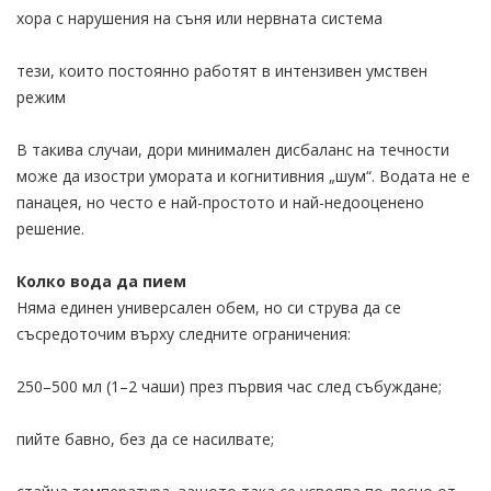
хора с нарушения на съня или нервната система
тези, които постоянно работят в интензивен умствен
режим
В такива случаи, дори минимален дисбаланс на течности
може да изостри умората и когнитивния „шум“. Водата не е
панацея, но често е най-простото и най-недооценено
решение.
Колко вода да пием
Няма единен универсален обем, но си струва да се
съсредоточим върху следните ограничения:
250–500 мл (1–2 чаши) през първия час след събуждане;
пийте бавно, без да се насилвате;