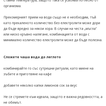
стайна температура, защото така се усвоява по-лесно от
организма.
Прекомерният прием на вода също не е необходим, тъй
като прекаленото количество без електролити може дори
да бъде вредно за някои хора. В случаи на честа „мъгла“
или ниско кръвно налягане, комбинацията от вода с
минимално количество електролити може да бъде полезна.
Сложете чаша вода до леглото
комбинирайте го със сутрешни ритуали, като миене на
зъбите и приготвяне на кафе
добавете няколко капки лимонов сок за вкус
Не се стремете към идеала, защото е важна редовността, а
не обемът.