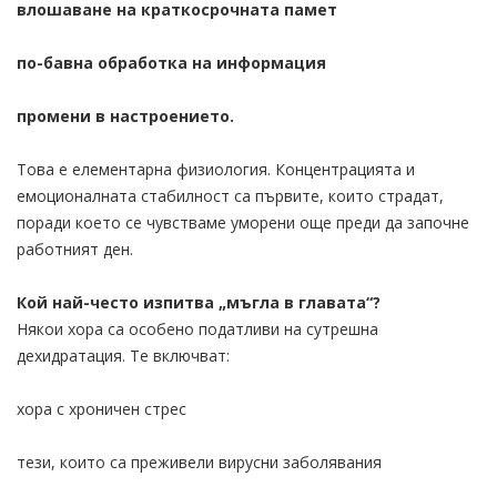
влошаване на краткосрочната памет
по-бавна обработка на информация
промени в настроението.
Това е елементарна физиология. Концентрацията и
емоционалната стабилност са първите, които страдат,
поради което се чувстваме уморени още преди да започне
работният ден.
Кой най-често изпитва „мъгла в главата“?
Някои хора са особено податливи на сутрешна
дехидратация. Те включват:
хора с хроничен стрес
тези, които са преживели вирусни заболявания