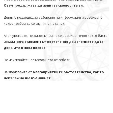
Овен продължава да изпитва смелостта ви.
Денят е подходящ за събиране на информация и разбиране
какво трябва да се случи по-нататък.
Ако чувствате, че животът ви не се развива точно както бихте
искали,
сега е моментът постепенно да започнете да се
движите в нова посока.
Не изисквайте невъзможното от себе си.
Възползвайте от
благоприятните обстоятелства, които
неизбежно ще възникнат.