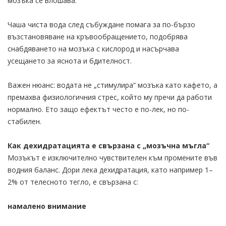
мозъка се влошава.
Чаша чиста вода след събуждане помага за по-бързо
възстановяване на кръвообращението, подобрява
снабдяването на мозъка с кислород и насърчава
усещането за яснота и бдителност.
Важен нюанс: водата не „стимулира“ мозъка като кафето, а
премахва физиологичния стрес, който му пречи да работи
нормално. Ето защо ефектът често е по-лек, но по-
стабилен.
Как дехидратацията е свързана с „мозъчна мъгла“
Мозъкът е изключително чувствителен към промените във
водния баланс. Дори лека дехидратация, като например 1–
2% от телесното тегло, е свързана с:
намалено внимание