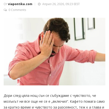
От
viapontika.com
Април 26, 2026, 09:23 EEST
0 Comments
Дори след цяла нощ сън се събуждаме с чувството, че
мозъкът ни все още не се е „включил“. Кафето помага само
за кратко време и чувството за разсеяност, теж к а глава и