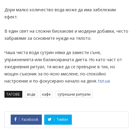
Дори малко количество вода може да има забележим
ефект.
В един свят на сложни биохакове и модерни добавки, често
забравяме за основните нужди на тялото.
Чаша чиста вода сутрин няма да замести съня,
упражненията или балансираната диета. Но като част от
ежедневния ритуал, тя може да се превърне в тих, но
мощен съюзник за по-ясно мислене, по-спокойно
настроение и по-фокусирано начало на деня.
tsn.ua
ТАГОВЕ:
вода
кафе
сутрешни ритуали
Facebook
Twitter