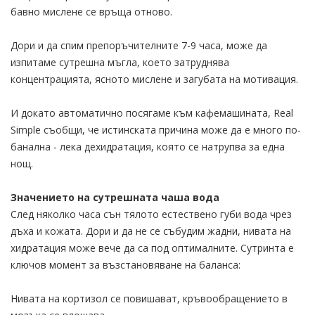
бавно мислене се връща отново.
Дори и да спим препоръчителните 7-9 часа, може да
изпитаме сутрешна мъгла, което затруднява
концентрацията, ясното мислене и загубата на мотивация.
И докато автоматично посягаме към кафемашината, Real
Simple съобщи, че истинската причина може да е много по-
банална - лека дехидратация, която се натрупва за една
нощ.
Значението на сутрешната чаша вода
След няколко часа сън тялото естествено губи вода чрез
дъха и кожата. Дори и да не се събудим жадни, нивата на
хидратация може вече да са под оптималните. Сутринта е
ключов момент за възстановяване на баланса:
Нивата на кортизол се повишават, кръвообращението в