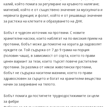
калий, който помага за регулиране на кръвното налягане;
магнезий, който е от съществено значение за мускулната и
нервната функция; и фолат, който е от решаващо значение
за растежа на клетките и образуването на ДНК.
Бобът е чудесен източник на протеини. С новите
хранителни насоки, които наблягат на по-високия прием на
протеини, бобът може да помогне на хората да задоволят
нуждите си. Той съдържа от 7 до 9 грама на порция
(половин чаша), в зависимост от сорта, което го прави
ценен вариант за тези, които търсят повече растителни
протеини. За разлика от някои животински протеини,
бобът не съдържа наситени мазнини, което го прави
здравословен за сърцето и богат на хранителни вещества
начин за захранване на тялото.
Бобът помага да постигнете труднодостижимите си цели
за фибри