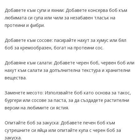
Добавете към супи и яхнии: Добавете консерва боб към
любимата си супа или чили за незабавен тласък на
протеини и фибри.
Добавете към сосове: пасирайте нахут за хумус или бял
боб за кремообразен, богат на протеини сос.
Добавяне към салати: Добавете черен боб, червен боб или
нахут към салати за допълнителна текстура и хранителни
вещества.
Заменете месото: Използвайте боб като основа за такос,
бургери или сосове за паста, за да създадете растителни
версии на любимите си ястия.
Опитайте боб за закуска: Добавете печен боб към
сутрешните си яйца или опитайте купа с черен боб за
закуска.