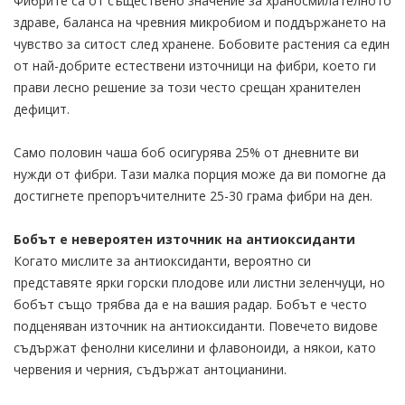
Фибрите са от съществено значение за храносмилателното
здраве, баланса на чревния микробиом и поддържането на
чувство за ситост след хранене. Бобовите растения са един
от най-добрите естествени източници на фибри, което ги
прави лесно решение за този често срещан хранителен
дефицит.
Само половин чаша боб осигурява 25% от дневните ви
нужди от фибри. Тази малка порция може да ви помогне да
достигнете препоръчителните 25-30 грама фибри на ден.
Бобът е невероятен източник на антиоксиданти
Когато мислите за антиоксиданти, вероятно си
представяте ярки горски плодове или листни зеленчуци, но
бобът също трябва да е на вашия радар. Бобът е често
подценяван източник на антиоксиданти. Повечето видове
съдържат фенолни киселини и флавоноиди, а някои, като
червения и черния, съдържат антоцианини.