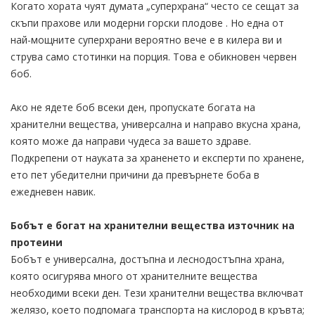
Когато хората чуят думата „суперхрана“ често се сещат за
скъпи прахове или модерни горски плодове . Но една от
най-мощните суперхрани вероятно вече е в килера ви и
струва само стотинки на порция. Това е обикновен червен
боб.
Ако не ядете боб всеки ден, пропускате богата на
хранителни вещества, универсална и направо вкусна храна,
която може да направи чудеса за вашето здраве.
Подкрепени от науката за храненето и експерти по хранене,
ето пет убедителни причини да превърнете боба в
ежедневен навик.
Бобът е богат на хранителни вещества източник на
протеини
Бобът е универсална, достъпна и леснодостъпна храна,
която осигурява много от хранителните вещества
необходими всеки ден. Тези хранителни вещества включват
желязо, което подпомага транспорта на кислород в кръвта;