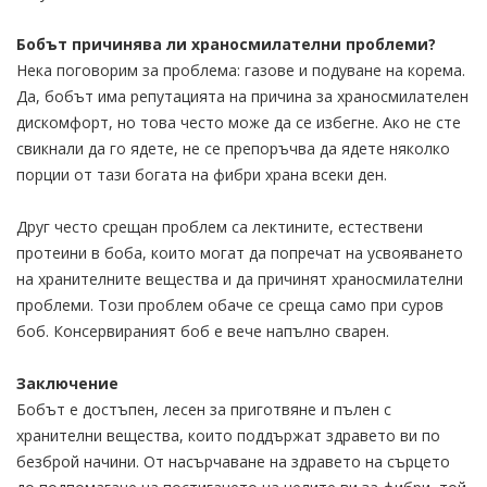
Бобът причинява ли храносмилателни проблеми?
Нека поговорим за проблема: газове и подуване на корема.
Да, бобът има репутацията на причина за храносмилателен
дискомфорт, но това често може да се избегне. Ако не сте
свикнали да го ядете, не се препоръчва да ядете няколко
порции от тази богата на фибри храна всеки ден.
Друг често срещан проблем са лектините, естествени
протеини в боба, които могат да попречат на усвояването
на хранителните вещества и да причинят храносмилателни
проблеми. Този проблем обаче се среща само при суров
боб. Консервираният боб е вече напълно сварен.
Заключение
Бобът е достъпен, лесен за приготвяне и пълен с
хранителни вещества, които поддържат здравето ви по
безброй начини. От насърчаване на здравето на сърцето