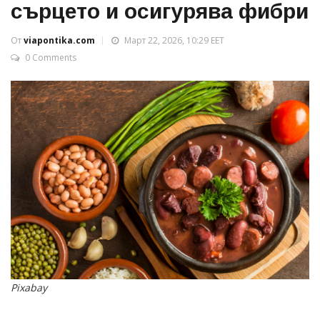
сърцето и осигурява фибри
От
viapontika.com
Март 22, 2026, 10:29 EET
0 Comments
Pixabay