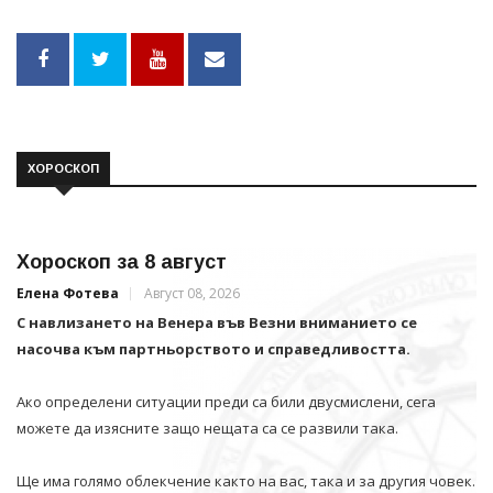
ХОРОСКОП
Хороскоп за 8 август
Елена Фотева
Август 08, 2026
С навлизането на Венера във Везни вниманието се
насочва към партньорството и справедливостта.
Ако определени ситуации преди са били двусмислени, сега
можете да изясните защо нещата са се развили така.
Ще има голямо облекчение както на вас, така и за другия човек.