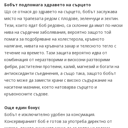
Бобът подпомага здравето на сърцето
Що се отнася до здравето на сърцето, бобът заслужава
място на трапезата редом с плодове, зеленчуци и зехтин.
Тези, които ядат боб редовно, са склонни да имат по-ниски
нива на сърдечни заболявания, вероятно защото той
помага за подобряване на холестерола, кръвното
налягане, нивата на кръвната захар и телесното тегло с
течение на времето. Тази защита вероятно идва от
комбинация от неразтворими и вискозни разтворими
фибри, растителни протеини, калий, магнезий и богати на
антиоксиданти съединения, а също така, защото бобът
често може да замести храни с високо съдържание на
наситени мазнини, което натоварва сърцето и
кръвоносните съдове.
Още един бонус
Бобът е изключително удобен за консумация.
Консервираният боб е готов за употреба директно от