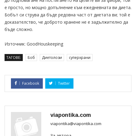
до подпомагане на постигането на целите ви за фибри, той
е просто, но мощно допълнение към ежедневната ви диета.
Бобът си струва да бъде редовна част от диетата ви; той е
доказателство, че доброто хранене не е задължително да
бъде сложно.
Източник: GoodHouskeeping
ТАГОВЕ:
Боб
Диетолози
суперхрани
Facebook
Twitter
viapontika.com
viapontika@viapontika.com
За автора...