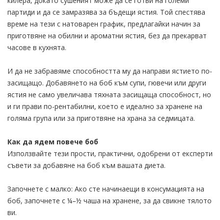
килера, докато сушеният може да се готви на големи
партиди и да се замразява за бъдещи ястия. Той спестява
време на тези с натоварен график, предлагайки начин за
приготвяне на обилни и ароматни ястия, без да прекарват
часове в кухнята.
И да не забравяме способността му да направи ястието по-
засищащо. Добавянето на боб към супи, гювечи или други
ястия не само увеличава тяхната засищаща способност, но
и ги прави по-рентабилни, което е идеално за хранене на
голяма група или за приготвяне на храна за седмицата.
Как да ядем повече боб
Използвайте тези прости, практични, одобрени от експерти
съвети за добавяне на боб към вашата диета.
Започнете с малко: Ако сте начинаещи в консумацията на
боб, започнете с ¼–½ чаша на хранене, за да свикне тялото
ви.