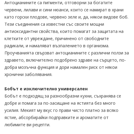
Антоцианините са пигменти, отговорни за богатите
червени, лилави и сини нюанси, които се намират в храни
като горски плодове, червено зеле и, да, някои видове боб.
Тези съединения са известни със своите мощни
антиоксидантни свойства, които помагат за защитата на
клетките от увреждане, причинено от свободните
радикали, и намаляват възпалението в организма.
Проучванията свързват антоцианините с различни ползи за
здравето, включително подобрено здраве на сърцето, по-
добра мозъчна функция и дори намален риск от някои
хронични заболявания.
Бобът е изключително универсален
Бобът е подходящ за разнообразни кухни, съхранява се
добре и помага за по-засищане на ястията без много
усилия. Мекият му вкус го прави чисто платно за всяко
ястие, абсорбирайки подправките и ароматите от
любимите ви рецепти.