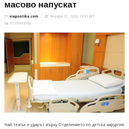
масово напускат
От
viapontika.com
Януари 31, 2026, 13:51 EET
0 Comments
Най-тежък е ударът върху Отделението по детска хирургия.