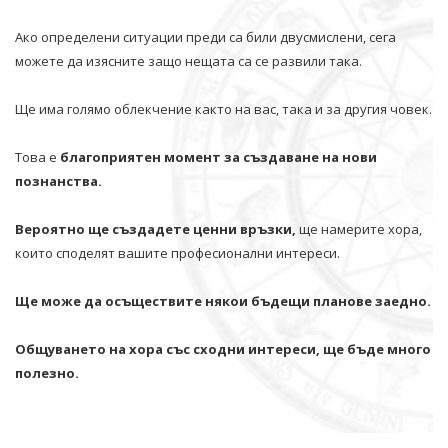
Ако определени ситуации преди са били двусмислени, сега
можете да изясните защо нещата са се развили така.
Ще има голямо облекчение както на вас, така и за другия човек.
Това е
благоприятен момент за създаване на нови
познанства.
Вероятно ще създадете ценни връзки,
ще намерите хора,
които споделят вашите професионални интереси.
Ще може да осъществите някои бъдещи планове заедно.
Общуването на хора със сходни интереси, ще бъде много
полезно.