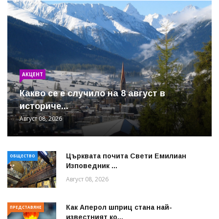
АКЦЕНТ
Какво се е случило на 8 август в
историче...
Август 08, 2026
Църквата почита Свeти Емилиан
ОБЩЕСТВО
Изповедник ...
Август 08, 2026
Как Аперол шприц стана най-
ПРЕДСТАВЯНЕ
известният ко...