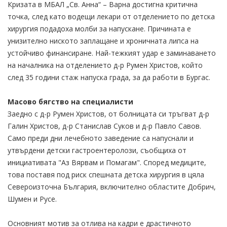
Кризата в МБАЛ „Св. Анна“ – Варна достигна критична
точка, след като водещи лекари от отделението по детска
хирургия подадоха молби за напускане. Причината е
унизително ниското заплащане и хроничната липса на
устойчиво финансиране. Най-тежкият удар е заминаването
на началника на отделението д-р Румен Христов, който
след 35 години стаж напуска града, за да работи в Бургас.
Масово бягство на специалисти
Заедно с д-р Румен Христов, от болницата си тръгват д-р
Галин Христов, д-р Станислав Суков и д-р Павло Савов.
Само преди дни лечебното заведение са напуснали и
утвърдени детски гастроентеролози, съобщиха от
инициативата "Аз Вярвам и Помагам". Според медиците,
това поставя под риск спешната детска хирургия в цяла
Североизточна България, включително областите Добрич,
Шумен и Русе.
Основният мотив за отлива на кадри е драстичното