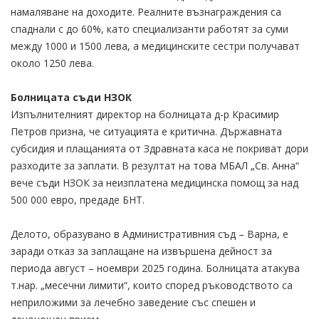
намаляване на доходите. Реалните възнаграждения са
спаднали с до 60%, като специализанти работят за суми
между 1000 и 1500 лева, а медицинските сестри получават
около 1250 лева.
Болницата съди НЗОК
Изпълнителният директор на болницата д-р Красимир
Петров призна, че ситуацията е критична. Държавната
субсидия и плащанията от Здравната каса не покриват дори
разходите за заплати. В резултат на това МБАЛ „Св. Анна“
вече съди НЗОК за неизплатена медицинска помощ за над
500 000 евро, предаде БНТ.
Делото, образувано в Административния съд – Варна, е
заради отказ за заплащане на извършена дейност за
периода август – ноември 2025 година. Болницата атакува
т.нар. „месечни лимити“, които според ръководството са
неприложими за лечебно заведение със спешен и