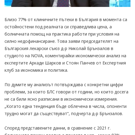
Близо 77% от клиничните пътеки в България в момента са
остойностени под реалната си справедлива цена, а
болничната помощ на практика работи при условия на
силно недофинансиране. Това заяви председателят на
Българския лекарски съюз д-р Николай Брънзалов в
студиото на NOVA, коментирайки икономически анализ на
експертите Аркади Шарков и Стоян Панчев от Експертния
клуб за икономика и политика.
По думите му анализът потвърждава с конкретни цифри
проблеми, за които БЛС говори от години, но които досега
не са били ясно разписани в икономически измерения.
„Когато една тенденция бъде облечена в числа, опоненти
трудно могат да съществуват“, подчерта д-р Брънзалов.
Според представените данни, в сравнение с 2021 г.