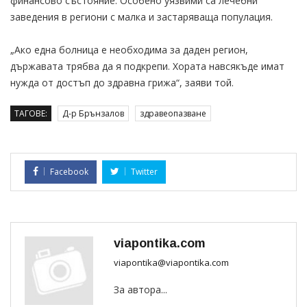
финансово състояние. Особено уязвими са лечебни
заведения в региони с малка и застаряваща популация.
„Ако една болница е необходима за даден регион,
държавата трябва да я подкрепи. Хората навсякъде имат
нужда от достъп до здравна грижа“, заяви той.
ТАГОВЕ:
Д-р Брънзалов
здравеопазване
Facebook
Twitter
viapontika.com
viapontika@viapontika.com
За автора...