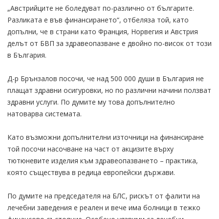
„Австрийците не боледуват по-различно от българите.
Разликата е във финансирането“, отбеляза той, като
допълни, че в страни като Франция, Норвегия и Австрия
делът от БВП за здравеопазване е двойно по-висок от този
в България.
Д-р Брънзалов посочи, че над 500 000 души в България не
плащат здравни осигуровки, но по различни начини ползват
здравни услуги. По думите му това допълнително
натоварва системата.
Като възможни допълнителни източници на финансиране
той посочи насочване на част от акцизите върху
тютюневите изделия към здравеопазването – практика,
която съществува в редица европейски държави.
По думите на председателя на БЛС, рискът от фалити на
лечебни заведения е реален и вече има болници в тежко