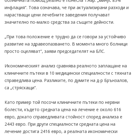
болничната помощ реално е понесла т.нар. „минус 83%
инфлация“. Това означава, че при актуализирани разходи и
нарастващи цени лечебните заведения получават
значително по-малко средства за същите дейности.
„При това положение е трудно да се говори за устойчиво
развитие на здравеопазването. В момента много болници
просто оцеляват“, заяви председателят на БЛС.
Икономическият анализ сравнява реалното заплащане на
клиничните пътеки в 10 медицински специалности с тяхната
справедлива цена. Разликите, по думите на д-р Брънзалов,
са „стряскащи“.
Като пример той посочи клиничните пътеки по нервни
болести, където средната цена на лечение е около 616
евро, докато справедливата стойност според анализа е
2443 евро. При други специалности средната цена на
лечение достига 2416 евро, а реалната икономически