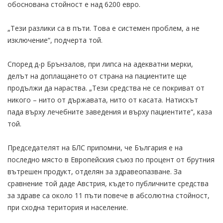
обоснована стойност е над 6200 евро.
„Тези разлики са в пъти. Това е системен проблем, а не
изключение“, подчерта той.
Според д-р Брънзалов, при липса на адекватни мерки,
делът на доплащането от страна на пациентите ще
продължи да нараства. „Тези средства не се покриват от
никого – нито от държавата, нито от касата. Натискът
пада върху лечебните заведения и върху пациентите“, каза
той.
Председателят на БЛС припомни, че България е на
последно място в Европейския съюз по процент от брутния
вътрешен продукт, отделян за здравеопазване. За
сравнение той даде Австрия, където публичните средства
за здраве са около 11 пъти повече в абсолютна стойност,
при сходна територия и население.