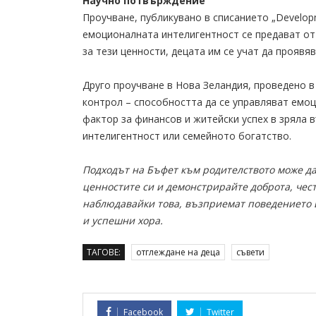
Научно потвърждение
Проучване, публикувано в списанието „Developm
емоционалната интелигентност се предават от
за тези ценности, децата им се учат да проявяв
Друго проучване в Нова Зеландия, проведено в
контрол – способността да се управляват емоц
фактор за финансов и житейски успех в зряла 
интелигентност или семейното богатство.
Подходът на Бъфет към родителството може да
ценностите си и демонстрирайте доброта, чест
наблюдавайки това, възприемат поведението 
и успешни хора.
ТАГОВЕ:
отглеждане на деца
съвети
Facebook
Twitter