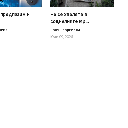
е предпазим и
Не се хвалете в
социалните мр...
иева
Соня Георгиева
6
Юли 09, 2026