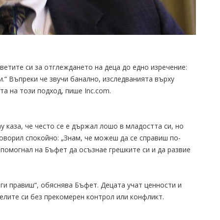
етите си за отглеждането на деца до едно изречение:
и.“ Въпреки че звучи банално, изследванията върху
а на този подход, пише Inc.com.
y каза, че често се е държал лошо в младостта си, но
говорил спокойно: „Знам, че можеш да се справиш по-
 помогнал на Бъфет да осъзнае грешките си и да развие
ги правиш“, обяснява Бъфет. Децата учат ценности и
елите си без прекомерен контрол или конфликт.