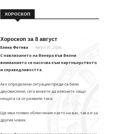
ХОРОСКОП
Хороскоп за 8 август
Елена Фотева
Август 07, 2026
С навлизането на Венера във Везни
вниманието се насочва към партньорството
и справедливостта.
Ако определени ситуации преди са били
двусмислени, сега можете да изясните защо
нещата са се развили така.
Ще има голямо облекчение както на вас, така и за
другия човек.