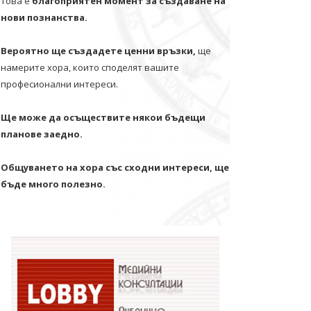
Това е
благоприятен момент за създаване на
нови познанства.
Вероятно ще създадете ценни връзки,
ще
намерите хора, които споделят вашите
професионални интереси.
Ще може да осъществите някои бъдещи
планове заедно.
Общуването на хора със сходни интереси, ще
бъде много полезно.