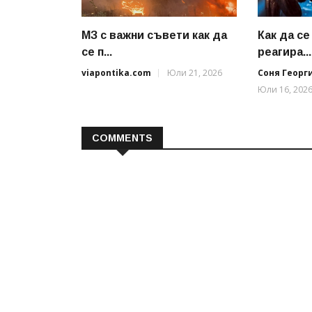
МЗ с важни съвети как да
Как да с
се п...
реагира...
viapontika.com
Юли 21, 2026
Соня Георг
Юли 16, 202
COMMENTS