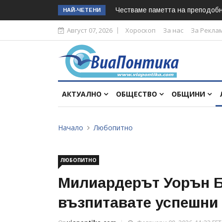
Честваме паметта на преподоб
НАЙ-ЧЕТЕНИ
Август 07, 2026
Хороскоп
За нас
За Рекла
АКТУАЛНО
ОБЩЕСТВО
ОБЩИНИ
Начало
Любопитно
ЛЮБОПИТНО
Милиардерът Уорън Б
възпитавате успешни