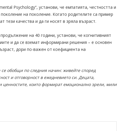
ental Psychology“, установи, че емпатията, честността и
 поколение на поколение. Когато родителите са пример
ат тези качества и да ги носят в зряла възраст.
 продължение на 40 години, установи, че когнитивният
иите и да се вземат информирани решения – е основен
възраст, дори по-важен от коефициента на
 се обобщи по следния начин: живейте според
ност и отговорност в ежедневието си. Децата,
и ценностите, които формират емоционално зрели, мили