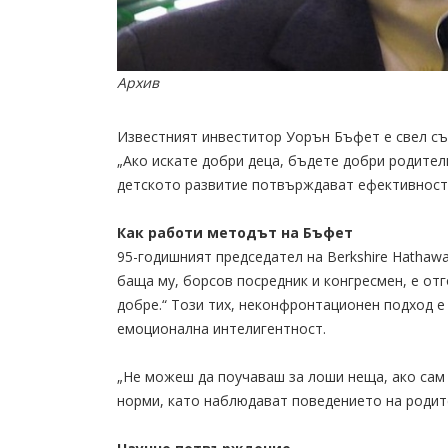
Архив
Известният инвеститор Уорън Бъфет е свел съв
„Ако искате добри деца, бъдете добри родител
детското развитие потвърждават ефективностт
Как работи методът на Бъфет
95-годишният председател на Berkshire Hathawa
баща му, борсов посредник и конгресмен, е от
добре.“ Този тих, неконфронтационен подход е
емоционална интелигентност.
„Не можеш да поучаваш за лоши неща, ако сам 
норми, като наблюдават поведението на родит