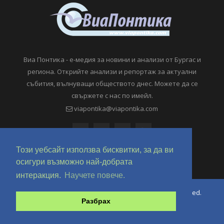
Виа Понтика - е-медия за новини и анализи от Бургас и
региона. Открийте анализи и репортаж за актуални
събития, вълнуващи обществото днес. Можете да се
свържете с нас по имейл.
viapontika@viapontika.com
Този уебсайт използва бисквитки, за да ви
осигури възможно най-добрата
интеракция.
Научете повече.
Copyright © 2018-2024 ViaPontika.com. All Rights Reserved.
Разбрах
Development @ OverHertz Ltd
Ω
За нас
За Реклама
Контакти