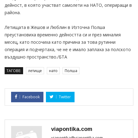
дейност, в която участват самолети на НАТО, опериращи в
района.
Летищата в Жешов и Люблин в Източна Полша
преустановиха временно дейността си и през миналия
месец, като посочиха като причина за това рутинни
операция и подчертаха, че не е имало заплаха за полското
въздушно пространство./БТА
ТАГОВЕ:
летище
нато
Полша
Facebook
Twitter
viapontika.com
viapontika@viapontika.com