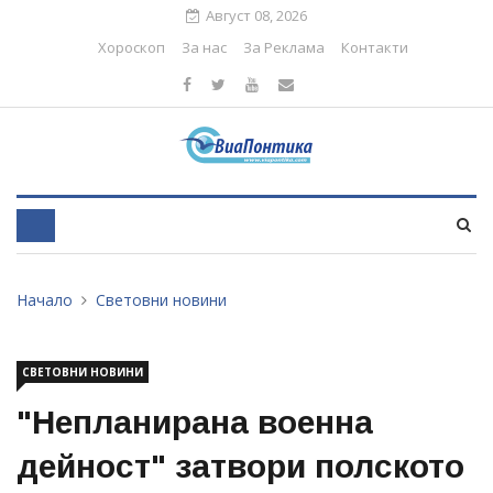
Август 08, 2026
Хороскоп
За нас
За Реклама
Контакти
Начало
Световни новини
СВЕТОВНИ НОВИНИ
"Непланирана военна
дейност" затвори полското