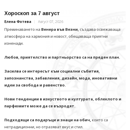
Хороскоп за 7 август
Елена Фотева
Август 07, 2026
Преминаването на
Венера във Везни,
създава освежаваща
атмосфера на хармония и новост, обещаваща приятни
изненади.
Любов, приятелство и партньорство са на преден план.
Засилва се интересът към социални събития,
запознанства, забавления, дизайн, мода, иновативни
идеи за свобода и равенство.
Нови тенденции в изкуството и културата, облеклото и
парфюмите може да се възродят.
Подходящи са подаръци и знаци на обич,
които са
нетрадиционни, но отразяват вкус и стил.