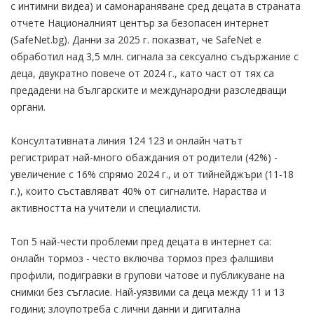
с интимни видеа) и самонараняване сред децата в страната
отчете Националният център за безопасен интернет
(SafeNet.bg). Данни за 2025 г. показват, че SafeNet е
обработил над 3,5 млн. сигнала за сексуално съдържание с
деца, двукратно повече от 2024 г., като част от тях са
предадени на българските и международни разследващи
органи.
Консултативната линия 124 123 и онлайн чатът
регистрират най-много обаждания от родители (42%) -
увеличение с 16% спрямо 2024 г., и от тийнейджъри (11-18
г.), които съставляват 40% от сигналите. Нараства и
активността на учители и специалисти.
Топ 5 най-чести проблеми пред децата в интернет са:
онлайн тормоз - често включва тормоз през фалшиви
профили, подигравки в групови чатове и публикуване на
снимки без съгласие. Най-уязвими са деца между 11 и 13
години; злоупотреба с лични данни и дигитална