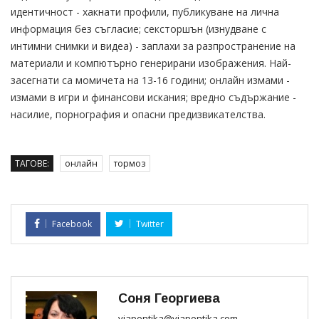
идентичност - хакнати профили, публикуване на лична
информация без съгласие; сексторшън (изнудване с
интимни снимки и видеа) - заплахи за разпространение на
материали и компютърно генерирани изображения. Най-
засегнати са момичета на 13-16 години; oнлайн измами -
измами в игри и финансови искания; вредно съдържание -
насилие, порнография и опасни предизвикателства.
ТАГОВЕ:
онлайн
тормоз
Facebook
Twitter
Соня Георгиева
viapontika@viapontika.com