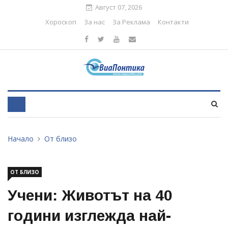
Август 07, 2026
Хороскоп
За нас
За Реклама
Контакти
Начало
От близо
ОТ БЛИЗО
Учени: Животът на 40
години изглежда най-