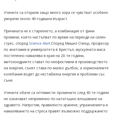
Учените са открили защо много хора се чувстват особено
уморени около 40-годишна възраст.
Причината не е стареенето, а комбинация от фини
промени, които настъпват по време на периоди на силен
стрес, според
Science Alert.
Според Мишел Спиър, ​​професор
по анатомия в университета в Бристъл, мускулната маса
постепенно намалява в края на 20-те години,
митохондриите стават по-неефективни в производството
на енергия, сънят става по-малко дълбок, а хормоналните
колебания водят до нестабилна енергия и проблеми със
съня.
Учените обаче са оптимисти: промените след 40-те години
не означават непременно по-нататъшно влошаване на
здравето. Напротив, правилното хранене, упражненията и
намаляването на стреса правят възможно поддържането