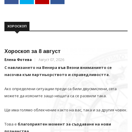
ХОРОСКОП
Хороскоп за 8 август
Елена Фотева
Август 07, 2026
С навлизането на Венера във Везни вниманието се
насочва към партньорството и справедливостта.
Ако определени ситуации преди са били двусмислени, сега
можете да изясните защо нещата са се развили така.
Ще има голямо облекчение както на вас, така и за другия човек.
Това е
благоприятен момент за създаване на нови
познанства.