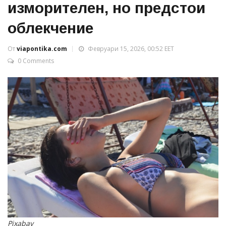
изморителен, но предстои
облекчение
От
viapontika.com
Февруари 15, 2026, 00:52 EET
0 Comments
Pixabay