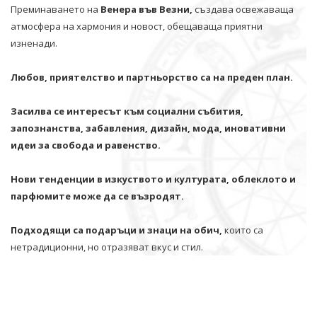
Преминаването на
Венера във Везни,
създава освежаваща
атмосфера на хармония и новост, обещаваща приятни
изненади.
Любов, приятелство и партньорство са на преден план.
Засилва се интересът към социални събития,
запознанства, забавления, дизайн, мода, иновативни
идеи за свобода и равенство.
Нови тенденции в изкуството и културата, облеклото и
парфюмите може да се възродят.
Подходящи са подаръци и знаци на обич,
които са
нетрадиционни, но отразяват вкус и стил.