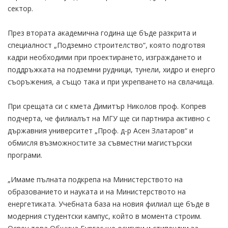
сектор.
През втората академична година ще бъде разкрита и
специалност „Подземно строителство“, която подготвя
кадри необходими при проектирането, изграждането и
поддръжката на подземни рудници, тунели, хидро и енерго
съоръжения, а също така и при укрепването на свлачища.
При срещата си с кмета Димитър Николов проф. Копрев
подчерта, че филиалът на МГУ ще си партнира активно с
държавния университет „Проф. д-р Асен Златаров“ и
обмисля възможностите за съвместни магистърски
програми.
„Имаме пълната подкрепа на Министерството на
образованието и науката и на Министерството на
енергетиката. Учебната база на новия филиал ще бъде в
модерния студентски кампус, който в момента строим.