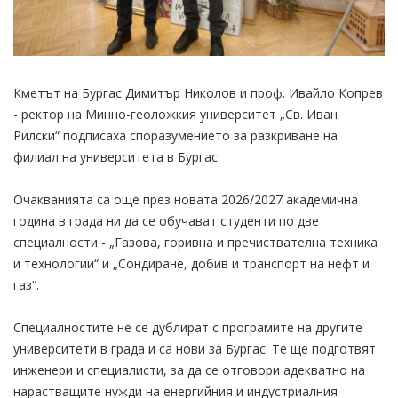
Кметът на Бургас Димитър Николов и проф. Ивайло Копрев
- ректор на Минно-геоложкия университет „Св. Иван
Рилски“ подписаха споразумението за разкриване на
филиал на университета в Бургас.
Очакванията са още през новата 2026/2027 академична
година в града ни да се обучават студенти по две
специалности - „Газова, горивна и пречиствателна техника
и технологии“ и „Сондиране, добив и транспорт на нефт и
газ“.
Специалностите не се дублират с програмите на другите
университети в града и са нови за Бургас. Те ще подготвят
инженери и специалисти, за да се отговори адекватно на
нарастващите нужди на енергийния и индустриалния