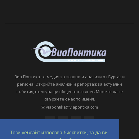
Виа Понтика - е-медия за новини и анализи от Бургас и
региона. Открийте анализи и репортаж за актуални
събития, вълнуващи обществото днес. Можете да се
свържете с нас по имейл.
viapontika@viapontika.com
Този уебсайт използва бисквитки, за да ви