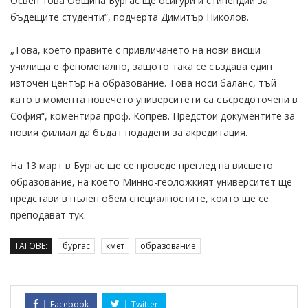
Освен това Община Бургас ще осигури и стипендии за
бъдещите студенти“, подчерта Димитър Николов.
„Това, което правите с привличането на нови висши
училища е феноменално, защото така се създава един
източен център на образование. Това носи баланс, тъй
като в момента повечето университети са съсредоточени в
София“, коментира проф. Копрев. Предстои документите за
новия филиал да бъдат подадени за акредитация.
На 13 март в Бургас ще се проведе преглед на висшето
образование, на което Минно-геоложкият университет ще
представи в пълен обем специалностите, които ще се
преподават тук.
ТАГОВЕ:
бургас
кмет
образование
Facebook
Twitter