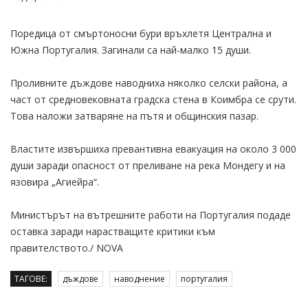
Поредица от смъртоносни бури връхлетя Централна и
Южна Португалия. Загинали са най-малко 15 души.
Проливните дъждове наводниха няколко селски района, а
част от средновековната градска стена в Коимбра се срути.
Това наложи затваряне на пътя и общинския пазар.
Властите извършиха превантивна евакуация на около 3 000
души заради опасност от преливане на река Мондегу и на
язовира „Агиейра“.
Министърът на вътрешните работи на Португалия подаде
оставка заради нарастващите критики към
правителството./ NOVA
ТАГОВЕ:
дъждове
наводнение
португалия