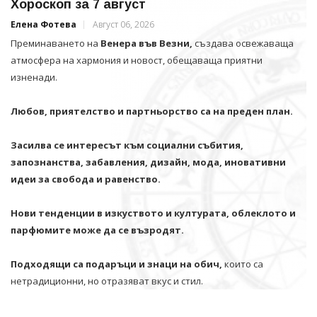
Хороскоп за 7 август
Елена Фотева
Август 06, 2026
Преминаването на
Венера във Везни,
създава освежаваща
атмосфера на хармония и новост, обещаваща приятни
изненади.
Любов, приятелство и партньорство са на преден план.
Засилва се интересът към социални събития,
запознанства, забавления, дизайн, мода, иновативни
идеи за свобода и равенство.
Нови тенденции в изкуството и културата, облеклото и
парфюмите може да се възродят.
Подходящи са подаръци и знаци на обич,
които са
нетрадиционни, но отразяват вкус и стил.