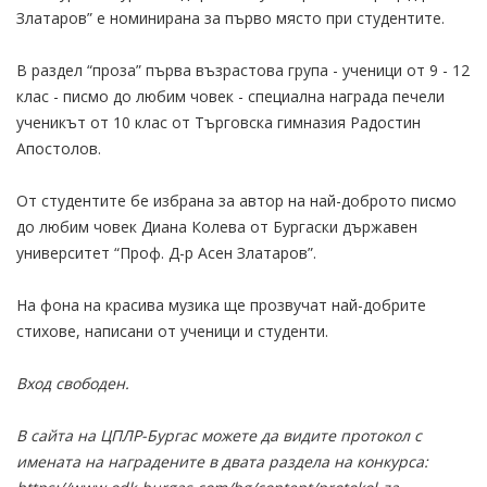
Златаров” е номинирана за първо място при студентите.
В раздел “проза” първа възрастова група - ученици от 9 - 12
клас - писмо до любим човек - специална награда печели
ученикът от 10 клас от Търговска гимназия Радостин
Апостолов.
От студентите бе избрана за автор на най-доброто писмо
до любим човек Диана Колева от Бургаски държавен
университет “Проф. Д-р Асен Златаров”.
На фона на красива музика ще прозвучат най-добрите
стихове, написани от ученици и студенти.
Вход свободен.
В сайта на ЦПЛР-Бургас можете да видите протокол с
имената на наградените в двата раздела на конкурса: