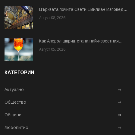
Църквата почита Свeти Емилиан Изповед...
Август 08, 2026
Как Аперол шприц стана най-известния...
Август 05, 2026
КАТЕГОРИИ
Актуално
⇒
Общество
⇒
Общини
⇒
Любопитно
⇒