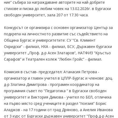
ние“ събира за награждаване авторите на най-добрите
стихове и писма до любим човек на 13.02.2026г. в Бургаски
свободен университет, зала 207 от 17.30 часа.
Конкурсът се организира с основен организатор Център за
подкрепа на личностното развитие със съдействието на
Община Бургас и университетите: СУ “Св. Климент
Охридски“ - филиал, НХА - филиал, БСУ, Държавен бургаски
университет „Проф. д-р Асен Златаров“, НАТФИЗ “Кръстьо
Сарафов” и Театрален колеж “Любен Гройс” - филиал.
Комисия в състав- председател: Атанасия Петрова -
организатор и главен учител в ЦПЛР-Бургас и членове: доц.
д-р Златина Димитрова - програмен координатор на
програмния съвет по “Педагогика “ в Бургаски свободен
университет и Виктория Димова - учител по БЕЛ, отличиха
на първо място сред учениците в раздел “поезия” Борис
Аладжов - на 17 години от град Дряново, а Анелия Иванова
от 3 курс от Бургаски държавен университет “Проф.д-р Асен