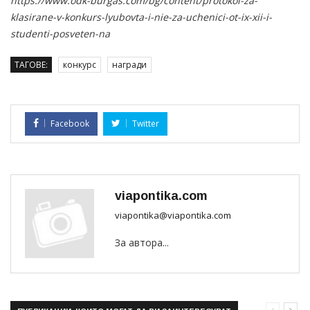
https://www.odk-burgas.com/bg/content/protokol-za-
klasirane-v-konkurs-lyubovta-i-nie-za-uchenici-ot-ix-xii-i-
studenti-posveten-na
ТАГОВЕ:
конкурс
награди
Facebook
Twitter
viapontika.com
viapontika@viapontika.com
За автора...