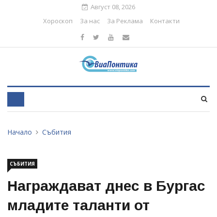
Август 08, 2026
Хороскоп
За нас
За Реклама
Контакти
Начало
Събития
СЪБИТИЯ
Награждават днес в Бургас
младите таланти от