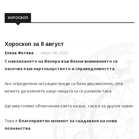
ХОРОСКОП
Хороскоп за 8 август
Елена Фотева
Август 08, 2026
С навлизането на Венера във Везни вниманието се
насочва към партньорството и справедливостта.
Ако определени ситуации преди са били двусмислени, сега
можете да изясните защо нещата са се развили така.
Ще има голямо облекчение както на вас, така и за другия човек.
Това е
благоприятен момент за създаване на нови
познанства.