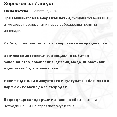
Хороскоп за 7 август
Елена Фотева
Август 07, 2026
Преминаването на
Венера във Везни,
създава освежаваща
атмосфера на хармония и новост, обещаваща приятни
изненади.
Любов, приятелство и партньорство са на преден план.
Засилва се интересът към социални събития,
запознанства, забавления, дизайн, мода, иновативни
идеи за свобода и равенство.
Нови тенденции в изкуството и културата, облеклото и
парфюмите може да се възродят.
Подходящи са подаръци и знаци на обич,
които са
нетрадиционни, но отразяват вкус и стил.