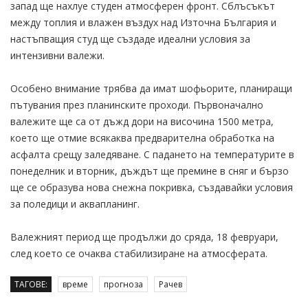
запад ще нахлуе студен атмосферен фронт. Сблъсъкът
между топлия и влажен въздух над Източна България и
настъпващия студ ще създаде идеални условия за
интензивни валежи.
Особено внимание трябва да имат шофьорите, планиращи
пътувания през планинските проходи. Първоначално
валежите ще са от дъжд дори на височина 1500 метра,
което ще отмие всякаква предварителна обработка на
асфалта срещу заледяване. С падането на температурите в
понеделник и вторник, дъждът ще премине в сняг и бързо
ще се образува нова снежна покривка, създавайки условия
за поледици и аквапланинг.
Валежният период ще продължи до сряда, 18 февруари,
след което се очаква стабилизиране на атмосферата.
ТАГОВЕ:
време
прогноза
Рачев