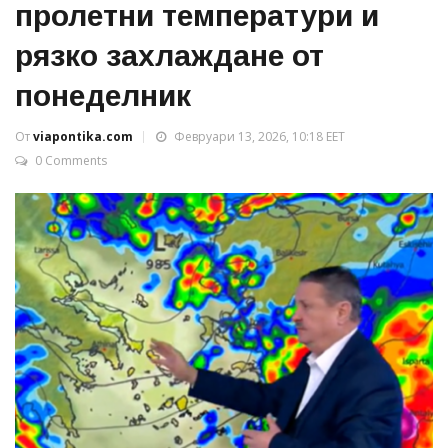
пролетни температури и
рязко захлаждане от
понеделник
От
viapontika.com
Февруари 13, 2026, 10:18 EET
0 Comments