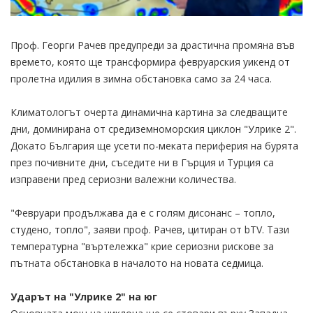
Проф. Георги Рачев предупреди за драстична промяна във
времето, която ще трансформира февруарския уикенд от
пролетна идилия в зимна обстановка само за 24 часа.
Климатологът очерта динамична картина за следващите
дни, доминирана от средиземноморския циклон "Улрике 2".
Докато България ще усети по-меката периферия на бурята
през почивните дни, съседите ни в Гърция и Турция са
изправени пред сериозни валежни количества.
"Февруари продължава да е с голям дисонанс – топло,
студено, топло", заяви проф. Рачев, цитиран от bTV. Тази
температурна "въртележка" крие сериозни рискове за
пътната обстановка в началото на новата седмица.
Ударът на "Улрике 2" на юг