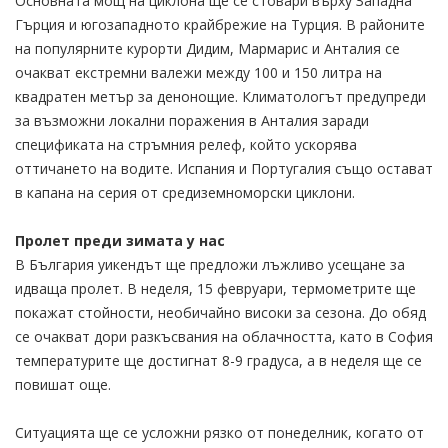
Основната мощ на циклона ще се стовари върху Западна
Гърция и югозападното крайбрежие на Турция. В районите
на популярните курорти Дидим, Мармарис и Анталия се
очакват екстремни валежи между 100 и 150 литра на
квадратен метър за денонощие. Климатологът предупреди
за възможни локални поражения в Анталия заради
спецификата на стръмния релеф, който ускорява
оттичането на водите. Испания и Португалия също остават
в капана на серия от средиземноморски циклони.
Пролет преди зимата у нас
В България уикендът ще предложи лъжливо усещане за
идваща пролет. В неделя, 15 февруари, термометрите ще
покажат стойности, необичайно високи за сезона. До обяд
се очакват дори разкъсвания на облачността, като в София
температурите ще достигнат 8-9 градуса, а в неделя ще се
повишат още.
Ситуацията ще се усложни рязко от понеделник, когато от