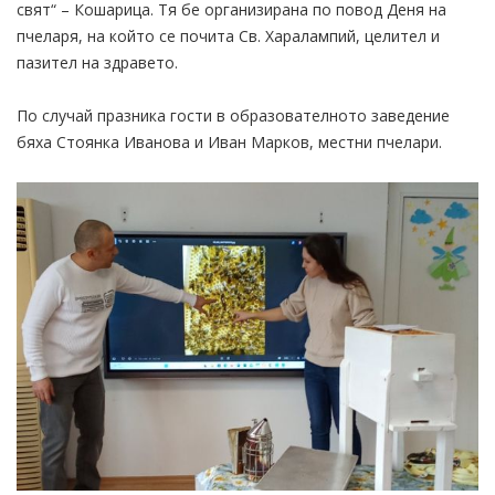
свят“ – Кошарица. Тя бе организирана по повод Деня на
пчеларя, на който се почита Св. Харалампий, целител и
пазител на здравето.
По случай празника гости в образователното заведение
бяха Стоянка Иванова и Иван Марков, местни пчелари.