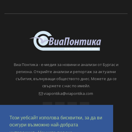
Виа Понтика - е-медия за новини и анализи от Бургас и
региона. Открийте анализи и репортаж за актуални
събития, вълнуващи обществото днес. Можете да се
свържете с нас по имейл.
viapontika@viapontika.com
Този уебсайт използва бисквитки, за да ви
осигури възможно най-добрата