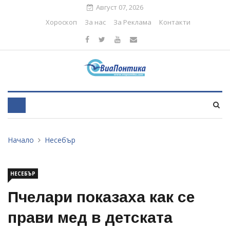
Август 07, 2026
Хороскоп
За нас
За Реклама
Контакти
Начало
Несебър
НЕСЕБЪР
Пчелари показаха как се
прави мед в детската