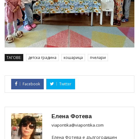
ТАГОВЕ:
детска градина
кошарица
пчелари
Facebook
Twitter
Елена Фотева
viapontika@viapontika.com
Елена Фотева е дългогодишен