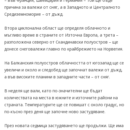
– във Франция, Швейцария и Германия – той ще бъде
причина за валежи от сняг, а в Западното и Централното
Средиземноморие – от дъжд.
Втора циклонална област ще определя облачното и
мъгливо време в страните от Източна Европа, а трета –
разположена северно от Скандинавски полуостров – ще
донесе снеговалежи главно по крайбрежието на Норвегия.
На Балканския полуостров облачността от югозапад ще се
увеличи и около и следобед ще започнат валежи от дъжд,
а във високите планини в западните части – от сняг.
В неделя ще вали, като по-значителни ще бъдат
количествата на места в южните и източните райони на
страната. Температурите ще се повишат с около градус, но
по-късно през деня ще започне ново застудяване.
През новата седмица застудяването ще продължи. Ще има