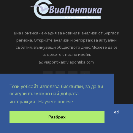
Виа Понтика - е-медия за новини и анализи от Бургас и
региона. Открийте анализи и репортаж за актуални
събития, вълнуващи обществото днес. Можете да се
свържете с нас по имейл.
viapontika@viapontika.com
Този уебсайт използва бисквитки, за да ви
осигури възможно най-добрата
интеракция.
Научете повече.
Copyright © 2018-2024 ViaPontika.com. All Rights Reserved.
Разбрах
Development @ OverHertz Ltd
Ω
За нас
За Реклама
Контакти