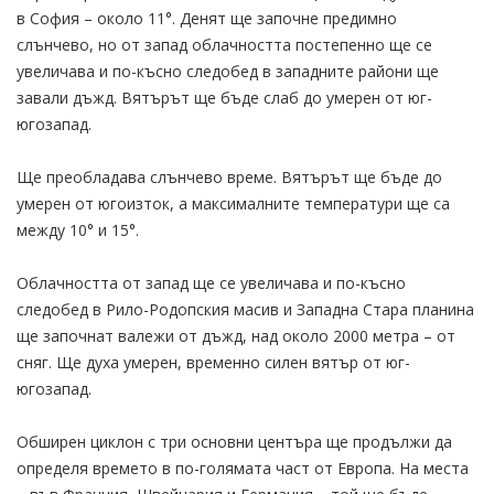
в София – около 11°. Денят ще започне предимно
слънчево, но от запад облачността постепенно ще се
увеличава и по-късно следобед в западните райони ще
завали дъжд. Вятърът ще бъде слаб до умерен от юг-
югозапад.
Ще преобладава слънчево време. Вятърът ще бъде до
умерен от югоизток, а максималните температури ще са
между 10° и 15°.
Облачността от запад ще се увеличава и по-късно
следобед в Рило-Родопския масив и Западна Стара планина
ще започнат валежи от дъжд, над около 2000 метра – от
сняг. Ще духа умерен, временно силен вятър от юг-
югозапад.
Обширен циклон с три основни центъра ще продължи да
определя времето в по-голямата част от Европа. На места