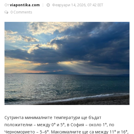
От
viapontika.com
Февруари 14, 2026, 07:42 EET
0 Comments
Сутринта минималните температури ще бъдат
положителни – между 0° и 5°, в София – около 1°, по
Черноморието – 5–6°. Максималните ще са между 11° и 16°,