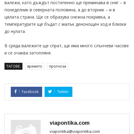
валежи, като дъждът постепенно ще преминава в сняг – в
понеделник в северната половина, а до вторник – и в
цялата страна. Ще се образува снежна покривка, а
температурите ще бъдат с малък денонощен ход и близки
до нулата.
В сряда валежите ще спрат, ще има много слънчеви часове
и се очаква затопляне.
ТАГОВЕ:
времето
прогноза
Facebook
Twitter
viapontika.com
viapontika@viapontika.com