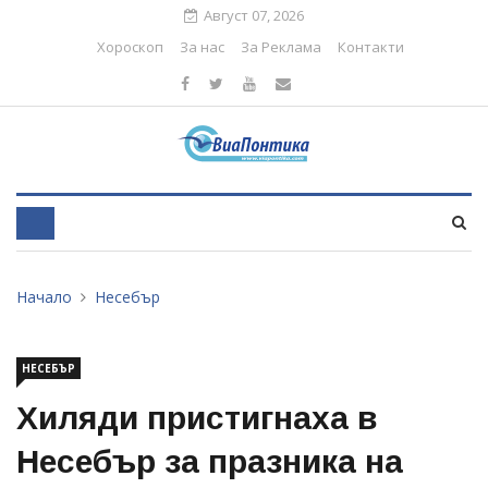
Август 07, 2026
Хороскоп
За нас
За Реклама
Контакти
Начало
Несебър
НЕСЕБЪР
Хиляди пристигнаха в
Несебър за празника на