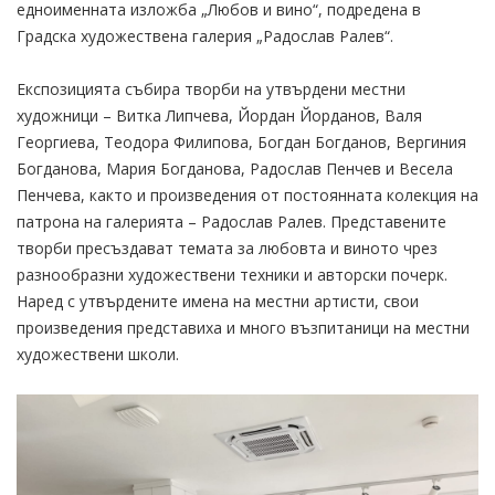
едноименната изложба „Любов и вино“, подредена в
Градска художествена галерия „Радослав Ралев“.
Експозицията събира творби на утвърдени местни
художници – Витка Липчева, Йордан Йорданов, Валя
Георгиева, Теодора Филипова, Богдан Богданов, Вергиния
Богданова, Мария Богданова, Радослав Пенчев и Весела
Пенчева, както и произведения от постоянната колекция на
патрона на галерията – Радослав Ралев. Представените
творби пресъздават темата за любовта и виното чрез
разнообразни художествени техники и авторски почерк.
Наред с утвърдените имена на местни артисти, свои
произведения представиха и много възпитаници на местни
художествени школи.