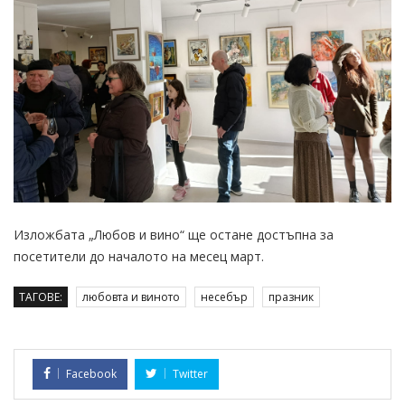
Изложбата „Любов и вино“ ще остане достъпна за
посетители до началото на месец март.
ТАГОВЕ:
любовта и виното
несебър
празник
Facebook
Twitter