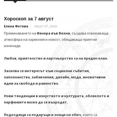
Хороскоп за 7 август
Елена Фотева
Август 07, 2026
Преминаването на
Венера във Везни,
създава освежаваща
атмосфера на хармония и новост, обещаваща приятни
изненади.
Любов, приятелство и партньорство са на преден план.
Засилва се интересът към социални събития,
запознанства, забавления, дизайн, мода, иновативни
идеи за свобода и равенство.
Нови тенденции в изкуството и културата, облеклото и
парфюмите може да се възродят.
Подходящи са подаръци и знаци на обич,
които са