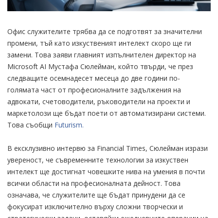
Офис служителите трябва да се подготвят за значителни
промени, тъй като изкуственият интелект скоро ще ги
замени. Това заяви главният изпълнителен директор на
Microsoft AI Мустафа Сюлейман, който твърди, че през
следващите осемнадесет месеца до две години по-
голямата част от професионалните задължения на
адвокати, счетоводители, ръководители на проекти и
маркетолози ще бъдат поети от автоматизирани системи.
Това съобщи
Futurism.
В ексклузивно интервю за Financial Times, Сюлейман изрази
увереност, че съвременните технологии за изкуствен
интелект ще достигнат човешките нива на умения в почти
всички области на професионалната дейност. Това
означава, че служителите ще бъдат принудени да се
фокусират изключително върху сложни творчески и