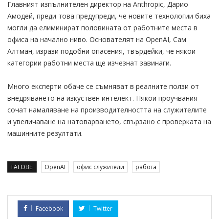
Главният изпълнителен директор на Anthropic, Дарио
Амодей, преди това предупреди, че новите технологии биха
могли да елиминират половината от работните места в
офиса на начално ниво. Основателят на OpenAI, Сам
Алтман, изрази подобни опасения, твърдейки, че някои
категории работни места ще изчезнат завинаги.
Много експерти обаче се съмняват в реалните ползи от
внедряването на изкуствен интелект. Някои проучвания
сочат намаляване на производителността на служителите
и увеличаване на натоварването, свързано с проверката на
машинните резултати.
ТАГОВЕ:
OpenAI
офис служители
работа
Facebook
Twitter