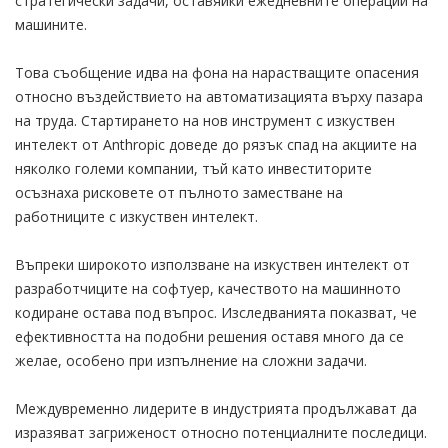
стратегически задачи, оставяйки ежедневните операции на
машините.
Това съобщение идва на фона на нарастващите опасения
относно въздействието на автоматизацията върху пазара
на труда. Стартирането на нов инструмент с изкуствен
интелект от Anthropic доведе до рязък спад на акциите на
няколко големи компании, тъй като инвеститорите
осъзнаха рисковете от пълното заместване на
работниците с изкуствен интелект.
Въпреки широкото използване на изкуствен интелект от
разработчиците на софтуер, качеството на машинното
кодиране остава под въпрос. Изследванията показват, че
ефективността на подобни решения оставя много да се
желае, особено при изпълнение на сложни задачи.
Междувременно лидерите в индустрията продължават да
изразяват загриженост относно потенциалните последици.