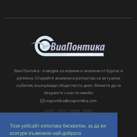
Виа Понтика - е-медия за новини и анализи от Бургас и
региона. Открийте анализи и репортаж за актуални
събития, вълнуващи обществото днес. Можете да се
свържете с нас по имейл.
viapontika@viapontika.com
Този уебсайт използва бисквитки, за да ви
осигури възможно най-добрата