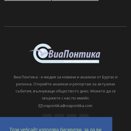
Виа Понтика - е-медия за новини и анализи от Бургас и
региона. Открийте анализи и репортаж за актуални
събития, вълнуващи обществото днес. Можете да се
свържете с нас по имейл.
viapontika@viapontika.com
Този уебсайт използва бисквитки, за да ви