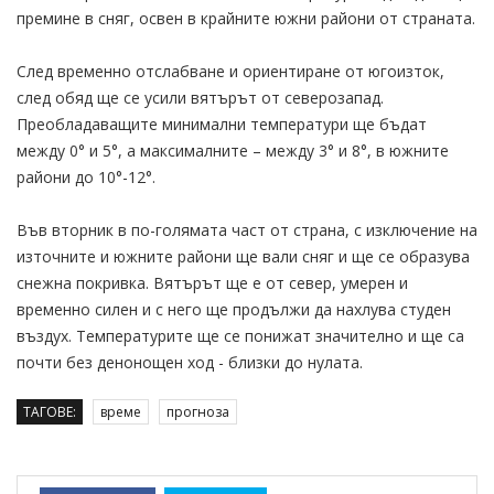
премине в сняг, освен в крайните южни райони от страната.
След временно отслабване и ориентиране от югоизток,
след обяд ще се усили вятърът от северозапад.
Преобладаващите минимални температури ще бъдат
между 0° и 5°, а максималните – между 3° и 8°, в южните
райони до 10°-12°.
Във вторник в по-голямата част от страна, с изключение на
източните и южните райони ще вали сняг и ще се образува
снежна покривка. Вятърът ще е от север, умерен и
временно силен и с него ще продължи да нахлува студен
въздух. Температурите ще се понижат значително и ще са
почти без денонощен ход - близки до нулата.
ТАГОВЕ:
време
прогноза