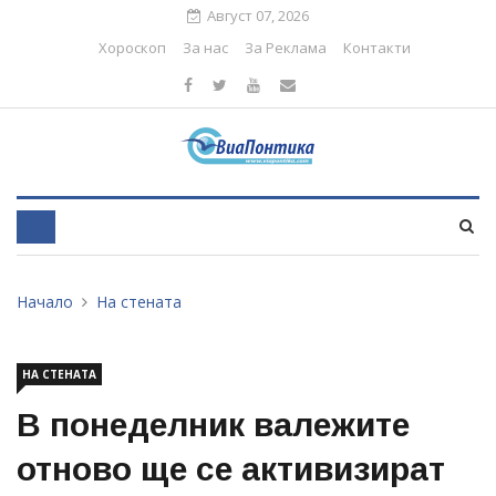
Август 07, 2026
Хороскоп
За нас
За Реклама
Контакти
Начало
На стената
НА СТЕНАТА
В понеделник валежите
отново ще се активизират