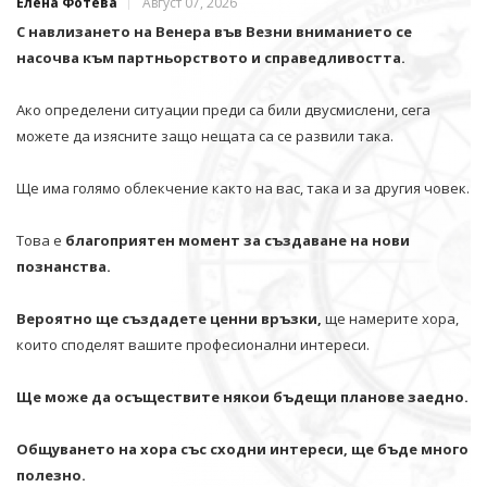
Елена Фотева
Август 07, 2026
С навлизането на Венера във Везни вниманието се
насочва към партньорството и справедливостта.
Ако определени ситуации преди са били двусмислени, сега
можете да изясните защо нещата са се развили така.
Ще има голямо облекчение както на вас, така и за другия човек.
Това е
благоприятен момент за създаване на нови
познанства.
Вероятно ще създадете ценни връзки,
ще намерите хора,
които споделят вашите професионални интереси.
Ще може да осъществите някои бъдещи планове заедно.
Общуването на хора със сходни интереси, ще бъде много
полезно.