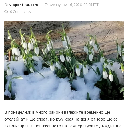
От
viapontika.com
Февруари 16, 2026, 00:05 EET
0 Comments
В понеделник в много райони валежите временно ще
отслабнат и ще спрат, но към края на деня отново ще се
активизират. С понижението на температурите дъждът ще