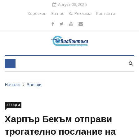
Август 08, 2026
Хороскоп
За нас
За Реклама
Контакти
Начало
Звезди
ЗВЕЗДИ
Харпър Бекъм отправи
трогателно послание на