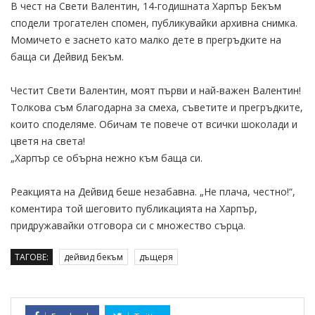
В чест на Свети Валентин, 14-годишната Харпър Бекъм
сподели трогателен спомен, публикувайки архивна снимка.
Момичето е заснето като малко дете в прегръдките на
баща си Дейвид Бекъм.
Честит Свети Валентин, моят първи и най-важен Валентин!
Толкова съм благодарна за смеха, съветите и прегръдките,
които споделяме. Обичам те повече от всички шоколади и
цветя на света!
„Харпър се обърна нежно към баща си.
Реакцията на Дейвид беше незабавна. „Не плача, честно!“,
коментира той шеговито публикацията на Харпър,
придружавайки отговора си с множество сърца.
ТАГОВЕ:
дейвид бекъм
дъщеря