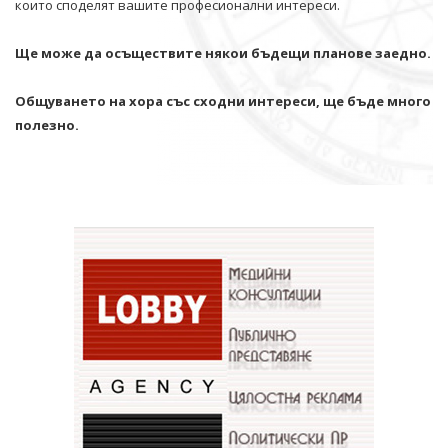
които споделят вашите професионални интереси.
Ще може да осъществите някои бъдещи планове заедно.
Общуването на хора със сходни интереси, ще бъде много
полезно.