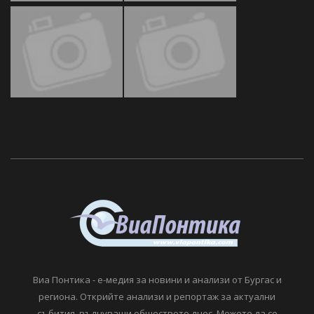
Виа Понтика - е-медия за новини и анализи от Бургас и
региона. Открийте анализи и репортаж за актуални
събития, вълнуващи обществото днес. Можете да се