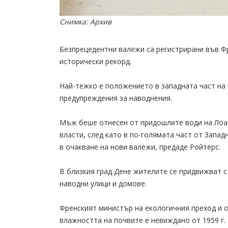
Снимка: Архив
Безпрецедентни валежи са регистрирани във Фр
исторически рекорд.
Най-тежко е положението в западната част на 
предупреждения за наводнения.
Мъж беше отнесен от придошлите води на Лоар
власти, след като в по-голямата част от Запа
в очакване на нови валежи, предаде Ройтерс.
В близкия град Дене жителите се придвижват с 
наводни улици и домове.
Френският министър на екологичния преход и 
влажността на почвите е невиждано от 1959 г.