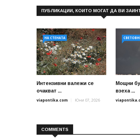
ПУБЛИКАЦИИ, КОИТО МОГАТ ДА ВИ ЗАИН
НА СТЕНАТА
СВЕТОВН
Интензивни валежи се
Мощни бу
очакват ...
взеха ...
viapontika.com
Юни 07, 2026
viapontika
COMMENTS