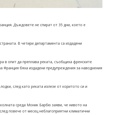
анция. Дъждовете не спират от 35 дни, което е
страната. В четири департамента са издадени
а в опит да преплава реката, съобщиха френските
дна Франция бяха издадени предупреждения за наводнения
лодки, след като реката излезе от коритото си и
околната среда Моник Барбю заяви, че нивото на
 след повече от месец неблагоприятни климатични