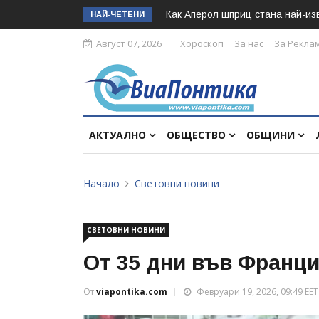
Как Аперол шприц стана най-изв
НАЙ-ЧЕТЕНИ
Август 07, 2026
Хороскоп
За нас
За Рекла
АКТУАЛНО
ОБЩЕСТВО
ОБЩИНИ
Начало
Световни новини
СВЕТОВНИ НОВИНИ
От 35 дни във Франц
От
viapontika.com
Февруари 19, 2026, 09:49 EET