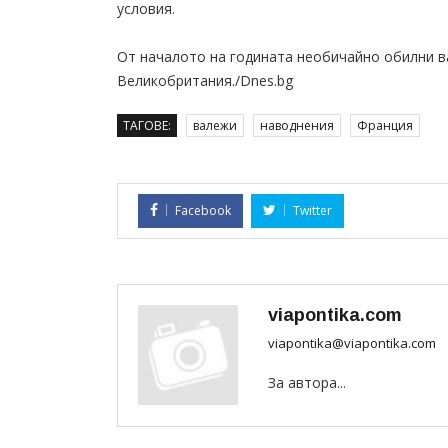
условия.
От началото на годината необичайно обилни в
Великобритания./Dnes.bg
ТАГОВЕ:
валежи
наводнения
Франция
Facebook
Twitter
viapontika.com
viapontika@viapontika.com
За автора...