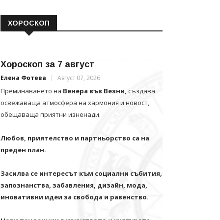
ХОРОСКОП
Хороскоп за 7 август
Елена Фотева
Август 07, 2026
Преминаването на
Венера във Везни,
създава
освежаваща атмосфера на хармония и новост,
обещаваща приятни изненади.
Любов, приятелство и партньорство са на
преден план.
Засилва се интересът към социални събития,
запознанства, забавления, дизайн, мода,
иновативни идеи за свобода и равенство.