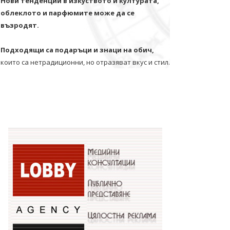
Нови тенденции в изкуството и културата,
облеклото и парфюмите може да се
възродят.
Подходящи са подаръци и знаци на обич,
които са нетрадиционни, но отразяват вкус и стил.