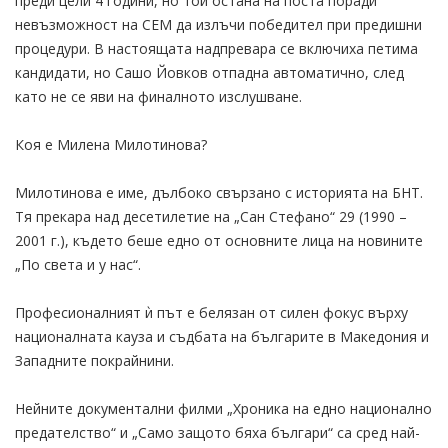
преди цели 4 години, но той остана на поста поради
невъзможност на СЕМ да излъчи победител при предишни
процедури. В настоящата надпревара се включиха петима
кандидати, но Сашо Йовков отпадна автоматично, след
като не се яви на финалното изслушване.
Коя е Милена Милотинова?
Милотинова е име, дълбоко свързано с историята на БНТ.
Тя прекара над десетилетие на „Сан Стефано“ 29 (1990 –
2001 г.), където беше едно от основните лица на новините
„По света и у нас“.
Професионалният ѝ път е белязан от силен фокус върху
националната кауза и съдбата на българите в Македония и
Западните покрайнини.
Нейните документални филми „Хроника на едно национално
предателство“ и „Само защото бяха българи“ са сред най-