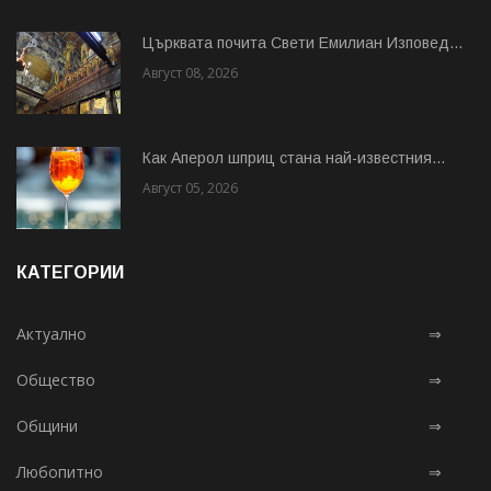
Църквата почита Свeти Емилиан Изповед...
Август 08, 2026
Как Аперол шприц стана най-известния...
Август 05, 2026
КАТЕГОРИИ
Актуално
⇒
Общество
⇒
Общини
⇒
Любопитно
⇒