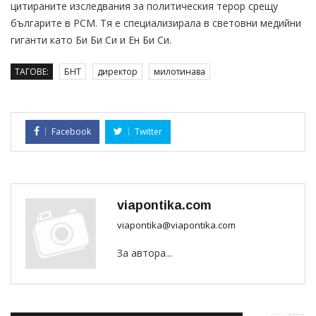
цитираните изследвания за политическия терор срещу
българите в РСМ. Тя е специализирала в световни медийни
гиганти като Би Би Си и Ен Би Си.
ТАГОВЕ:
БНТ
директор
милотинава
Facebook
Twitter
viapontika.com
viapontika@viapontika.com
За автора...