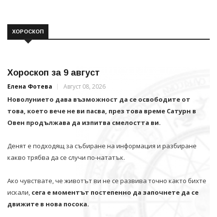
ХОРОСКОП
Хороскоп за 9 август
Елена Фотева
Август 08, 2026
Новолунието дава възможност да се освободите от
това, което вече не ви пасва, през това време Сатурн в
Овен продължава да изпитва смелостта ви.
Денят е подходящ за събиране на информация и разбиране
какво трябва да се случи по-нататък.
Ако чувствате, че животът ви не се развива точно както бихте
искали,
сега е моментът постепенно да започнете да се
движите в нова посока.