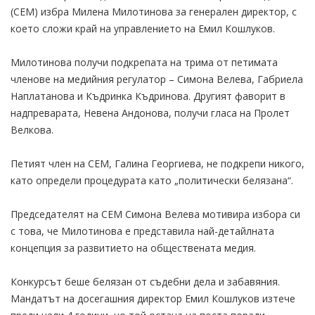
(СЕМ) избра Милена Милотинова за генерален директор, с
което сложи край на управлението на Емил Кошлуков.
Милотинова получи подкрепата на трима от петимата
членове на медийния регулатор – Симона Велева, Габриела
Наплатанова и Къдринка Къдринова. Другият фаворит в
надпреварата, Невена Андонова, получи гласа на Пролет
Велкова.
Петият член на СЕМ, Галина Георгиева, не подкрепи никого,
като определи процедурата като „политически белязана“.
Председателят на СЕМ Симона Велева мотивира избора си
с това, че Милотинова е представила най-детайлната
концепция за развитието на обществената медия.
Конкурсът беше белязан от съдебни дела и забавяния.
Мандатът на досегашния директор Емил Кошлуков изтече