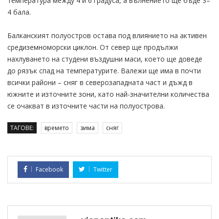
температура между 4 и 6 градуса, а вълнението ще бъде 3–
4 бала.
Балканският полуостров остава под влиянието на активен
средиземноморски циклон. От север ще продължи
нахлуването на студени въздушни маси, което ще доведе
до рязък спад на температурите. Валежи ще има в почти
всички райони – сняг в северозападната част и дъжд в
южните и източните зони, като най-значителни количества
се очакват в източните части на полуострова.
ТАГОВЕ:
времето
зима
сняг
Facebook
Twitter