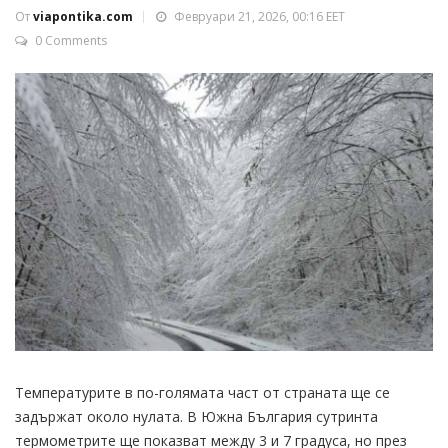
От
viapontika.com
Февруари 21, 2026, 00:16 EET
0 Comments
Температурите в по-голямата част от страната ще се
задържат около нулата. В Южна България сутринта
термометрите ще показват между 3 и 7 градуса, но през