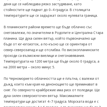
деня ще се наблюдава рязко застудяване, като
стойностите ще паднат до 0–4 градуса. В столицата
температурите ще се задържат около нулевата граница.
В планинските райони времето ще бъде облачно със
снеговалежи, по-значителни в Родопите и Централна Стара
планина. Ще духа силен вятър, който първоначално ще
бъде от юг-югоизток, а по-късно ще се ориентира от
север-северозапад и ще отслабва. По високопланинските
проходи са възможни виелици и снегонавявания.
Температурата на 1200 метра ще бъде около 0 градуса, а
на 2000 метра – около минус 5.
По Черноморието облачността ще е плътна, с валежи от
дъжд, които към края на денонощието ще преминават в
сняг. По северното крайбрежие има риск от поледици. Ще
духа силен североизточен вятър. Максималните
температури ще достигат 4–7 градуса. Морската вода е с