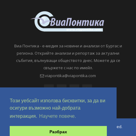
Виа Понтика - е-медия за новини и анализи от Бургас и
региона. Открийте анализи и репортаж за актуални
събития, вълнуващи обществото днес. Можете да се
свържете с нас по имейл.
viapontika@viapontika.com
Този уебсайт използва бисквитки, за да ви
осигури възможно най-добрата
интеракция.
Научете повече.
Copyright © 2018-2024 ViaPontika.com. All Rights Reserved.
Разбрах
Development @ OverHertz Ltd
Ω