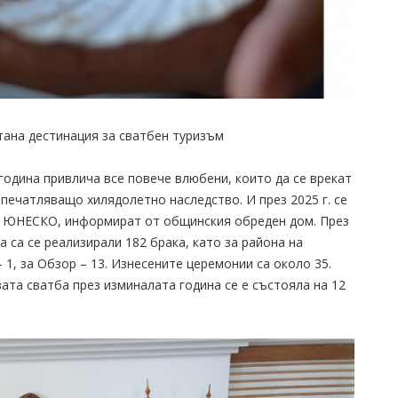
ана дестинация за сватбен туризъм
година привлича все повече влюбени, които да се врекат
впечатляващо хилядолетно наследство. И през 2025 г. се
на ЮНЕСКО, информират от общинския обреден дом. През
 са се реализирали 182 брака, като за района на
 1, за Обзор – 13. Изнесените церемонии са около 35.
вата сватба през изминалата година се е състояла на 12