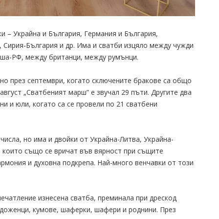
ки – Украйна и България, Германия и България,
 Сирия-България и др. Има и сватби изцяло между чужди
лша-РФ, между британци, между румънци.
но през септември, когато сключените бракове са общо
з август „Сватбеният марш” е звучал 29 пъти. Другите два
ни и юли, когато са се провели по 21 сватбени
числа, но има и двойки от Украйна-Литва, Украйна-
, които също се вричат във вярност при същите
армония и духовна подкрепа. Най-много венчавки от този
впечатление изнесена сватба, преминала при дрескод
адоженци, кумове, шаферки, шафери и роднини. През