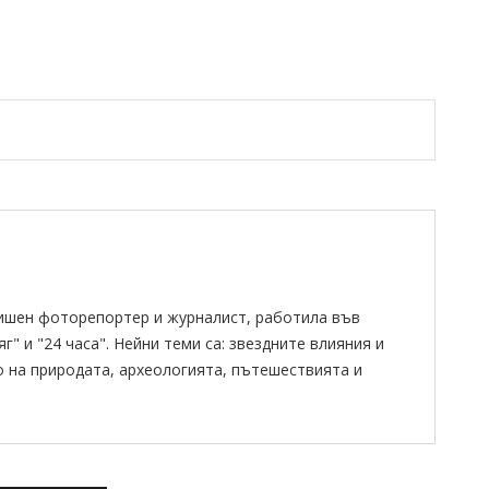
ишен фоторепортер и журналист, работила във
" и "24 часа". Нейни теми са: звездните влияния и
о на природата, археологията, пътешествията и