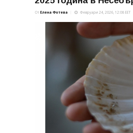
2025 година в Несебъ
От
Елена Фотева
Февруари 24, 2026, 12:08 EET