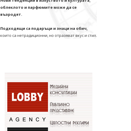
Нови тенденции в изкуството и културата,
облеклото и парфюмите може да се
възродят.
Подходящи са подаръци и знаци на обич,
които са нетрадиционни, но отразяват вкус и стил.