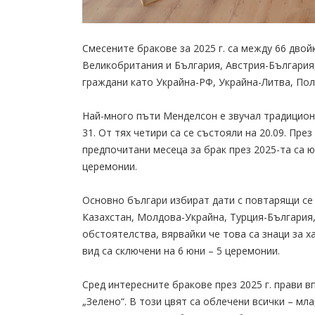
Смесените бракове за 2025 г. са между 66 двой
Великобритания и България, Австрия-България,
граждани като Украйна-РФ, Украйна-Литва, По
Най-много пъти Менделсон е звучал традицион
31. От тях четири са се състояли на 20.09. Пре
предпочитани месеца за брак през 2025-та са ю
церемонии.
Основно българи избират дати с повтарящи се 
Казахстан, Молдова-Украйна, Турция-България
обстоятелства, вярвайки че това са знаци за х
вид са сключени на 6 юни – 5 церемонии.
Сред интересните бракове през 2025 г. прави 
„Зелено“. В този цвят са облечени всички – мл