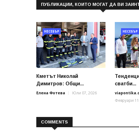
ПУБЛИКАЦИИ, КОИТО МОГАТ ДА ВИ ЗАИН
НЕСЕБЪР
НЕСЕБЪР
Кметът Николай
Тенденци
Димитров: Общи...
сватби...
Елена Фотева
Юли 07, 2026
viapontika
Февруари 11
COMMENTS