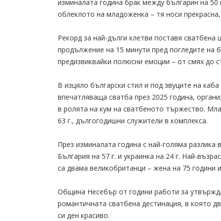
изминалата година брак между българин на 50 
облеклото на младоженка – тя носи прекрасна, 
Рекорд за най-дълги клетви поставя сватбена 
продължение на 15 минути пред погледите на б
предизвиквайки полюсни емоции – от смях до с
В изцяло български стил и под звуците на каба 
впечатляваща сватба през 2025 година, организ
в ролята на кум на сватбеното тържество. Мла
63 г., дългогодишни служители в комплекса.
През изминалата година с най-голяма разлика 
България на 57 г. и украинка на 24 г. Най-възр
са двама великобританци – жена на 75 години и
Община Несебър от години работи за утвържда
романтичната сватбена дестинация, в която д
си ден красиво.