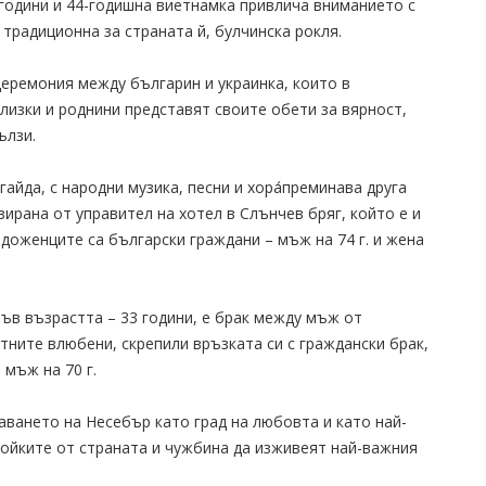
години и 44-годишна виетнамка привлича вниманието с
традиционна за страната й, булчинска рокля.
церемония между българин и украинка, които в
лизки и роднини представят своите обети за вярност,
ълзи.
гайда, с народни музика, песни и хора́преминава друга
ирана от управител на хотел в Слънчев бряг, който е и
доженците са български граждани – мъж на 74 г. и жена
във възрастта – 33 години, е брак между мъж от
астните влюбени, скрепили връзката си с граждански брак,
 мъж на 70 г.
ването на Несебър като град на любовта и като най-
войките от страната и чужбина да изживеят най-важния