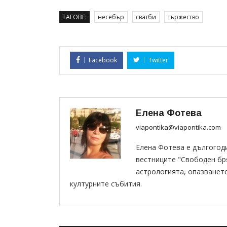
ТАГОВЕ:
несебър
сватби
тържество
Facebook
Twitter
Елена Фотева
viapontika@viapontika.com
Елена Фотева е дългогод
вестниците "Свободен бряг
астрологията, опазванет
културните събития.