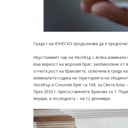
Градът на ЮНЕСКО продължава да е предпочит
Неустоимият чар на Несебър с всяка изминала 
във вярност на морския бряг, заобиколени от 
отчита ръст на браковете, сключени в града 
изминалата година на територията на общината
Несебър и Слънчев бряг са 168, за Свети Влас –
През 2025 г. присъставените бракове са 7. Пър
януари, а последната – на 12 декември.