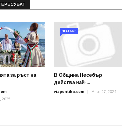
ТЕРЕСУВАТ
НЕСЕБЪР
ята за ръст на
В Община Несебър
действа най-...
.com
viapontika.com
Март 27, 2024
, 2025