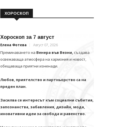
ХОРОСКОП
Хороскоп за 7 август
Елена Фотева
Август 07, 2026
Преминаването на
Венера във Везни,
създава
освежаваща атмосфера на хармония и новост,
обещаваща приятни изненади.
Любов, приятелство и партньорство са на
преден план.
Засилва се интересът към социални събития,
запознанства, забавления, дизайн, мода,
иновативни идеи за свобода и равенство.