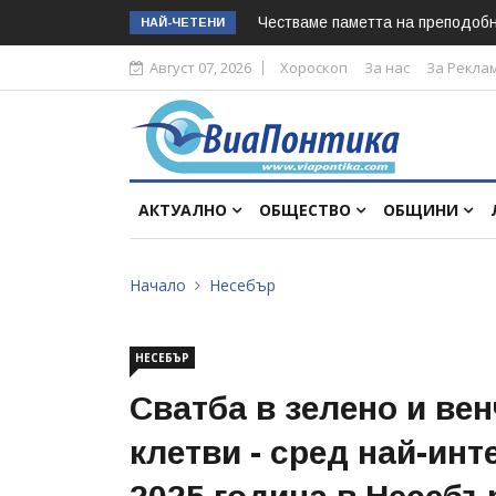
Честваме паметта на преподоб
НАЙ-ЧЕТЕНИ
Август 07, 2026
Хороскоп
За нас
За Рекла
АКТУАЛНО
ОБЩЕСТВО
ОБЩИНИ
Начало
Несебър
НЕСЕБЪР
Сватба в зелено и ве
клетви - сред най-инт