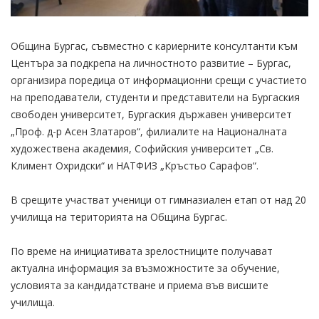
Община Бургас, съвместно с кариерните консултанти към
Центъра за подкрепа на личностното развитие – Бургас,
организира поредица от информационни срещи с участието
на преподаватели, студенти и представители на Бургаския
свободен университет, Бургаския държавен университет
„Проф. д-р Асен Златаров“, филиалите на Националната
художествена академия, Софийския университет „Св.
Климент Охридски“ и НАТФИЗ „Кръстьо Сарафов“.
В срещите участват ученици от гимназиален етап от над 20
училища на територията на Община Бургас.
По време на инициативата зрелостниците получават
актуална информация за възможностите за обучение,
условията за кандидатстване и приема във висшите
училища.