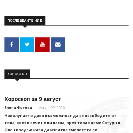
ПОСЛЕДВАЙТЕ НИ В
ХОРОСКОП
Хороскоп за 9 август
Елена Фотева
Август 09, 2026
Новолунието дава възможност да се освободите от
това, което вече не ви пасва, през това време Сатурн в
Овен продължава да изпитва смелостта ви.