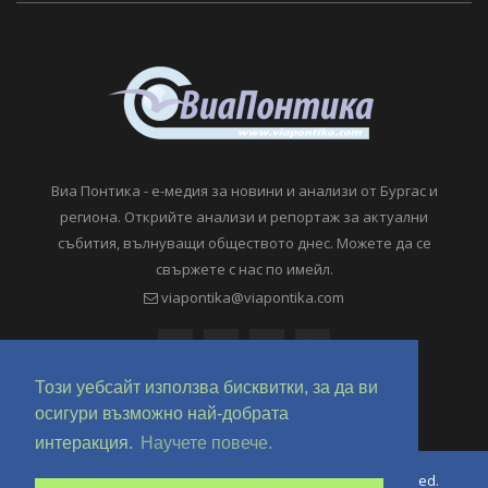
Виа Понтика - е-медия за новини и анализи от Бургас и
региона. Открийте анализи и репортаж за актуални
събития, вълнуващи обществото днес. Можете да се
свържете с нас по имейл.
viapontika@viapontika.com
Този уебсайт използва бисквитки, за да ви
осигури възможно най-добрата
интеракция.
Научете повече.
Copyright © 2018-2024 ViaPontika.com. All Rights Reserved.