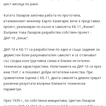
шест месеца по-рано.
Когато Лазаров започва работа по прототипа,
италианският инженер Карло Калигарис вече е представил
проект, реализиран по-късно в самолета КБ-11 „Фазан“.
Въпреки това Лазаров разработва собствен проект -
ДАР-10 „Бекас“.
ДАР-10 и КБ-11 са разработени по едно и също задание за
двуместен боен разузнавателен самолет и се отличават
със сходна конструктивна схема и близки летателно-
технически характеристики. Изпитанията на ДАР-10 са през
юни 1941 г. и показват добри летателни качества. При
сравнителни оценки с КБ-11, двата самолета демонстрират
различни резултати въпреки близките технически
параметри.
През 1939 г., по собствена инициатива, Цветан Лазаров