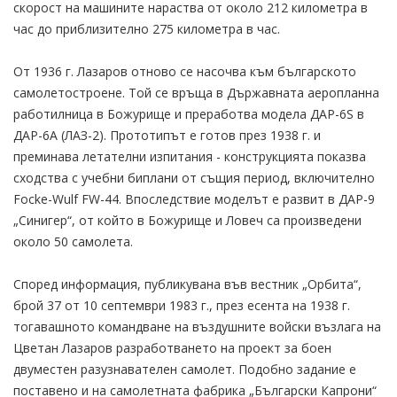
скорост на машините нараства от около 212 километра в
час до приблизително 275 километра в час.
От 1936 г. Лазаров отново се насочва към българското
самолетостроене. Той се връща в Държавната аеропланна
работилница в Божурище и преработва модела ДАР-6S в
ДАР-6А (ЛАЗ-2). Прототипът е готов през 1938 г. и
преминава летателни изпитания - конструкцията показва
сходства с учебни биплани от същия период, включително
Focke-Wulf FW-44. Впоследствие моделът е развит в ДАР-9
„Синигер“, от който в Божурище и Ловеч са произведени
около 50 самолета.
Според информация, публикувана във вестник „Орбита“,
брой 37 от 10 септември 1983 г., през есента на 1938 г.
тогавашното командване на въздушните войски възлага на
Цветан Лазаров разработването на проект за боен
двуместен разузнавателен самолет. Подобно задание е
поставено и на самолетната фабрика „Български Капрони“