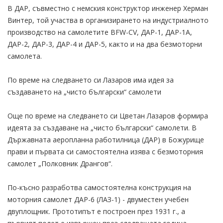
В ДАР, съвместно с немския конструктор инженер Херман
Винтер, той участва в организирането на индустриалното
производство на самолетите BFW-CV, ДАР-1, ДАР-1А,
ДАР-2, ДАР-3, ДАР-4 и ДАР-5, както и на два безмоторни
самолета.
По време на следването си Лазаров има идея за
създаването на „чисто български“ самолети
Още по време на следването си Цветан Лазаров формира
идеята за създаване на „чисто български“ самолети. В
Държавната аеропланна работилница (ДАР) в Божурище
прави и първата си самостоятелна изява с безмоторния
самолет „Полковник Дрангов“.
По-късно разработва самостоятелна конструкция на
моторния самолет ДАР-6 (ЛАЗ-1) - двуместен учебен
двуплощник. Прототипът е построен през 1931 г., а