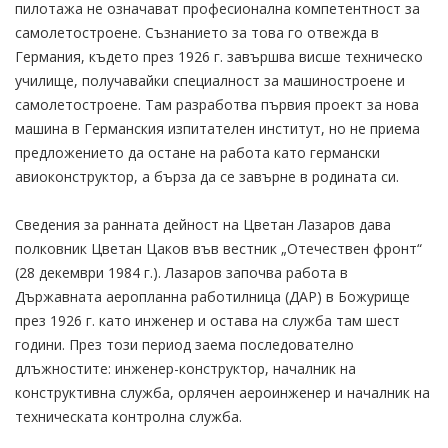
пилотажа не означават професионална компетентност за
самолетостроене. Съзнанието за това го отвежда в
Германия, където през 1926 г. завършва висше техническо
училище, получавайки специалност за машиностроене и
самолетостроене. Там разработва първия проект за нова
машина в Германския изпитателен институт, но не приема
предложението да остане на работа като германски
авиоконструктор, а бърза да се завърне в родината си.
Сведения за ранната дейност на Цветан Лазаров дава
полковник Цветан Цаков във вестник „Отечествен фронт“
(28 декември 1984 г.). Лазаров започва работа в
Държавната аеропланна работилница (ДАР) в Божурище
през 1926 г. като инженер и остава на служба там шест
години. През този период заема последователно
длъжностите: инженер-конструктор, началник на
конструктивна служба, орлячен аероинженер и началник на
техническата контролна служба.