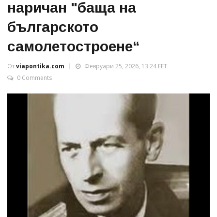
наричан "баща на
българското
самолетостроене“
От
viapontika.com
Февруари 25, 2026, 13:24 EET
0 Comments