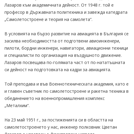
Лазаров към академичната дейност. От 1948 г. той е
професор в Държавната политехника и завежда катедрата
„Самолетостроене и теория на самолета“.
В условията на бързо развитие на авиацията в България се
засилва необходимостта от подготвени авиоинженери,
пилоти, бордни инженери, навигатори, авиационни техници
и специалисти по организация на въздушното движение.
Лазаров посвещава по-голямата част от по-нататъшната
си дейност на подготовката на кадри за авиацията.
Той преподава и във Военнотехническата академия, като е
и главен съветник по самолетостроене и ракетна техника в
обединението на военнопромишления комплекс
„Металхим“.
На 23 май 1951 г., за постиженията си в областта на
самолетостроенето у нас, инженер полковник Цветан