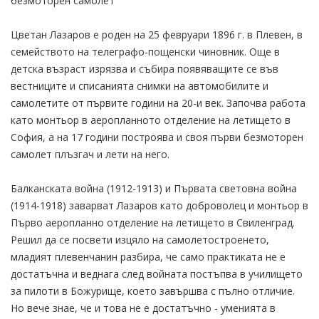
безмоторен самолет
Цветан Лазаров е роден на 25 февруари 1896 г. в Плевен, в
семейството на телеграфо-пощенски чиновник. Още в
детска възраст изрязва и събира появяващите се във
вестниците и списанията снимки на автомобилите и
самолетите от първите години на 20-и век. Започва работа
като монтьор в аеропланното отделение на летището в
София, а на 17 години построява и своя първи безмоторен
самолет плъзгач и лети на него.
Балканската война (1912-1913) и Първата световна война
(1914-1918) заварват Лазаров като доброволец и монтьор в
Първо аеропланно отделение на летището в Свиленград.
Решил да се посвети изцяло на самолетостроенето,
младият плевенчанин разбира, че само практиката не е
достатъчна и веднага след войната постъпва в училището
за пилоти в Божурище, което завършва с пълно отличие.
Но вече знае, че и това не е достатъчно - уменията в