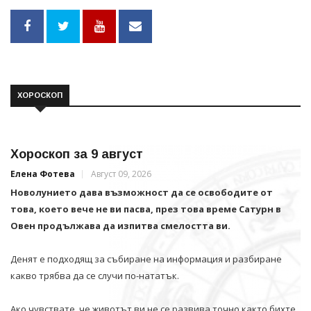
ХОРОСКОП
Хороскоп за 9 август
Елена Фотева
Август 09, 2026
Новолунието дава възможност да се освободите от
това, което вече не ви пасва, през това време Сатурн в
Овен продължава да изпитва смелостта ви.
Денят е подходящ за събиране на информация и разбиране
какво трябва да се случи по-нататък.
Ако чувствате, че животът ви не се развива точно както бихте