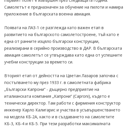
първият полет е извършен през следващата година.
Самолетът е предназначен за обучение на пилоти и намира
приложение в българската военна авиация.
Появата на ЛАЗ-1 се разглежда като важен етап в
развитието на българското самолетостроене, тъй като е
една от ранните изцяло български конструкции,
реализирани в серийно производство в ДАР. В българската
авиация самолетът се утвърждава като една от успешните
учебни конструкции за времето си.
Вторият етап от дейността на Цветан Лазаров започва с
постъпването му през 1933 г. в самолетната фабрика
„Български Капрони“ - дъщерно предприятие на
италианската компания „Капрони“ (Caproni), където е
технически директор. Там работи с фирмения конструктор
инженер Карло Калигарис и участва в усъвършенстването
на модела КБ-2А, както и в създаването на самолетите
КБ-3, КБ-4 и КБ-5. При тези разработки максималната