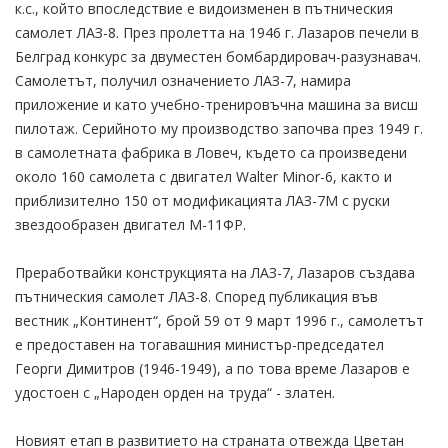
к.с., който впоследствие е видоизменен в пътническия
самолет ЛАЗ-8. През пролетта на 1946 г. Лазаров печели в
Белград конкурс за двуместен бомбардировач-разузнавач.
Самолетът, получил означението ЛАЗ-7, намира
приложение и като учебно-тренировъчна машина за висш
пилотаж. Серийното му производство започва през 1949 г.
в самолетната фабрика в Ловеч, където са произведени
около 160 самолета с двигател Walter Minor-6, както и
приблизително 150 от модификацията ЛАЗ-7М с руски
звездообразен двигател М-11ФР.
Преработвайки конструкцията на ЛАЗ-7, Лазаров създава
пътническия самолет ЛАЗ-8. Според публикация във
вестник „Континент“, брой 59 от 9 март 1996 г., самолетът
е предоставен на тогавашния министър-председател
Георги Димитров (1946-1949), а по това време Лазаров е
удостоен с „Народен орден на труда“ - златен.
Новият етап в развитието на страната отвежда Цветан