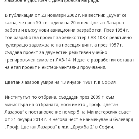
Лазаров е удостоен с Димитровска награда.
В публикация от 23 ноември 2002 г. на вестник „Дума“ се
казва, че през 50-те години на 20-и век Цветан Лазаров
работи и върху нови авиационни разработки. През 1954 г.
той разработва проект за хеликоптер ЛАЗ-10Х с реактивно-
пулсиращо задвижване на носещия винт, а през 1957 г.
създава проект за двуместен реактивен учебно-
тренировъчен самолет ЛАЗ-14. И двете разработки остават
на етап проект и експериментални проучвания.
Цветан Лазаров умира на 13 януари 1961 г. в София.
Институтът по отбрана, създаден през 2009 г. към
министъра на отбраната, носи името „Проф. Цветан
Лазаров“ с постановление номер 5 на Министерския съвет
от 21 януари 2014 г. В негова чест е наименуван и булевард
„Проф. Цветан Лазаров“ в ж.к. „Дружба 2“ в София.