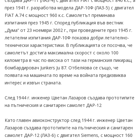
създава ДАР-11 (ЛАЗ-4) с двигател FIAT с мощност 840 к.с., а
през 1941 г. разработва модела ДАР-10Ф (ЛАЗ-5) с двигател
FIAT A.74 с мощност 960 к.с. Самолетът преминава
изпитания през 1945 г. Според публикация във вестник
„Дума“ от 23 ноември 2002 г., при проведените през 1945 г.
летателни изпитания ДАР-10Ф показва добри летателно-
технически характеристики. В публикацията се посочва, че
самолетът достига максимална скорост с около 100
километра в час по-висока от тази на германския пикиращ
бомбардировач Junkers Ju 87. Отбелязва се също, че
появата на машината по време на войната предизвиква
интерес и извън страната.
След 1944 г. инженер Цветан Лазаров създава прототипите
на пътническия и санитарен самолет ДАР-12
Като главен авиоконструктор след 1944 г. инженер Цветан
Лазаров създава прототипите на пътническия и санитарен
самолет ДАР-12 (ЛАЗ-6) с двигател Siemens, с мощност 160