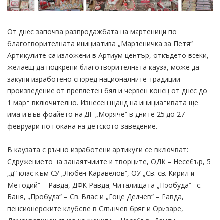
От днес започва разпродажбата на мартеници по
благотворителната инициатива „Мартеничка за Петя“.
Артикулите са изложени в Артиум център, откъдето всеки,
желаещ да подкрепи благотворителната кауза, може да
закупи изработено според националните традиции
произведение от преплетен бял и червен конец от днес до
1 март включително. Изнесен щанд на инициативата ще
има и във фоайето на ДГ „Моряче“ в дните 25 до 27
февруари по покана на детското заведение.
В каузата с ръчно изработени артикули се включват:
Сдружението на занаятчиите и творците, ОДК – Несебър, 5
„д“ клас към СУ „Любен Каравелов“, ОУ „Св. св. Кирил и
Методий“ – Равда, ДФК Равда, Читалищата „Пробуда“ –с.
Баня, „Пробуда“ – Св. Влас и „Гоце Делчев“ – Равда,
пенсионерските клубове в Слънчев бряг и Оризаре,