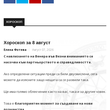
ХОРОСКОП
Хороскоп за 8 август
Елена Фотева
Август 07, 2026
С навлизането на Венера във Везни вниманието се
насочва към партньорството и справедливостта.
Ако определени ситуации преди са били двусмислени, сега
можете да изясните защо нещата са се развили така.
Ще има голямо облекчение както на вас, така и за другия човек.
Това е
благоприятен момент за създаване на нови
познанства.