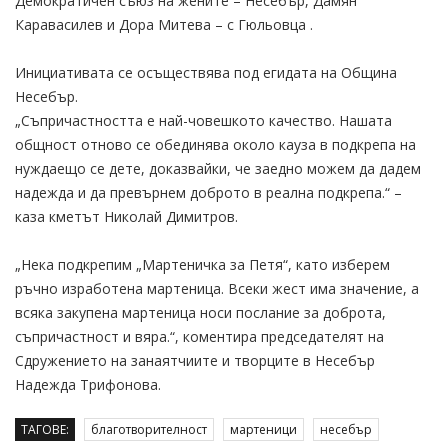
Демократичен съюз на жените – Несебър, Дамян
Каравасилев и Дора Митева – с Гюльовца .
Инициативата се осъществява под егидата на Община
Несебър.
„Съпричастността е най-човешкото качество. Нашата
общност отново се обединява около кауза в подкрепа на
нуждаещо се дете, доказвайки, че заедно можем да дадем
надежда и да превърнем доброто в реална подкрепа.“ –
каза кметът Николай Димитров.
„Нека подкрепим „Мартеничка за Петя“, като изберем
ръчно изработена мартеница. Всеки жест има значение, а
всяка закупена мартеница носи послание за доброта,
съпричастност и вяра.“, коментира председателят на
Сдружението на занаятчиите и творците в Несебър
Надежда Трифонова.
ТАГОВЕ:
благотворителност
мартеници
несебър