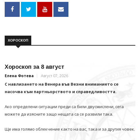
ХОРОСКОП
Хороскоп за 8 август
Елена Фотева
Август 07, 2026
С навлизането на Венера във Везни вниманието се
насочва към партньорството и справедливостта.
Ако определени ситуации преди са били двусмислени, сега
можете да изясните защо нещата са се развили така.
Ще има голямо облекчение както на вас, така и за другия човек.