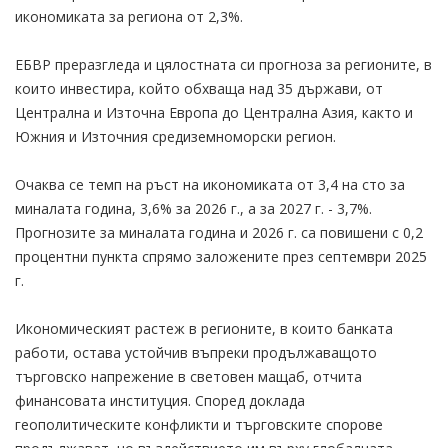
икономиката за региона от 2,3%.
ЕБВР преразгледа и цялостната си прогноза за регионите, в
които инвестира, който обхваща над 35 държави, от
Централна и Източна Европа до Централна Азия, както и
Южния и Източния средиземноморски регион.
Очаква се темп на ръст на икономиката от 3,4 на сто за
миналата година, 3,6% за 2026 г., а за 2027 г. - 3,7%.
Прогнозите за миналата година и 2026 г. са повишени с 0,2
процентни пункта спрямо заложените през септември 2025
г.
Икономическият растеж в регионите, в които банката
работи, остава устойчив въпреки продължаващото
търговско напрежение в световен мащаб, отчита
финансовата институция. Според доклада
геополитическите конфликти и търговските спорове