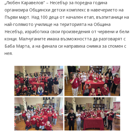
„Любен Каравелов“ – Несебър за поредна година
организира Общински детски комплекс в навечерието на
Първи март. Над 100 деца от начален етап, възпитаници на
най-голямото училище на територията на Община
Несебър, изработиха свои произведения от червени и бели
конци. Малчуганите имаха възможността да разговарят с
Баба Марта, а на финала си направиха снимка за спомен с
нея.