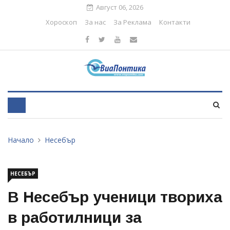
Август 06, 2026
Хороскоп
За нас
За Реклама
Контакти
Начало
Несебър
НЕСЕБЪР
В Несебър ученици твориха
в работилници за