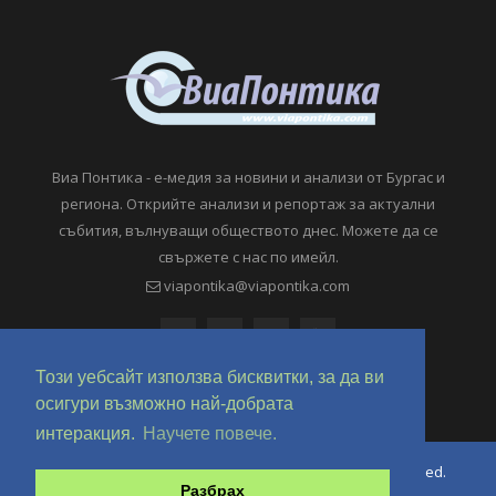
Виа Понтика - е-медия за новини и анализи от Бургас и
региона. Открийте анализи и репортаж за актуални
събития, вълнуващи обществото днес. Можете да се
свържете с нас по имейл.
viapontika@viapontika.com
Този уебсайт използва бисквитки, за да ви
осигури възможно най-добрата
интеракция.
Научете повече.
Copyright © 2018-2024 ViaPontika.com. All Rights Reserved.
Разбрах