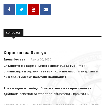
ХОРОСКОП
Хороскоп за 6 август
Елена Фотева
Август 06, 2026
Слънцето е в хармоничен аспект със Сатурн, той
организира и ограничава всичко и щe насочи енергията
ви в практически полезни начинания.
Това е един от най-добрите аспекти за практическа
дейност,
действията стават по-обмислени и практични.
Хората са склонни да действат много благоразумно, обмисляйки