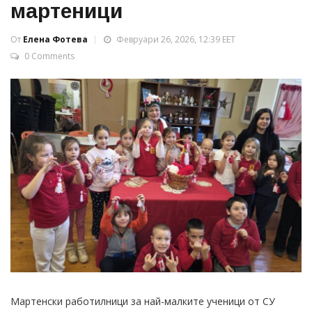
мартеници
От
Елена Фотева
Февруари 26, 2026, 12:39 EET
0 Comments
Мартенски работилници за най-малките ученици от СУ