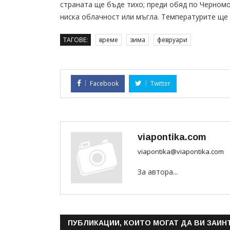
страната ще бъде тихо; преди обяд по Черномо
ниска облачност или мъгла. Температурите ще
ТАГОВЕ:
време
зима
февруари
Facebook
Twitter
viapontika.com
viapontika@viapontika.com
За автора...
ПУБЛИКАЦИИ, КОИТО МОГАТ ДА ВИ ЗАИН