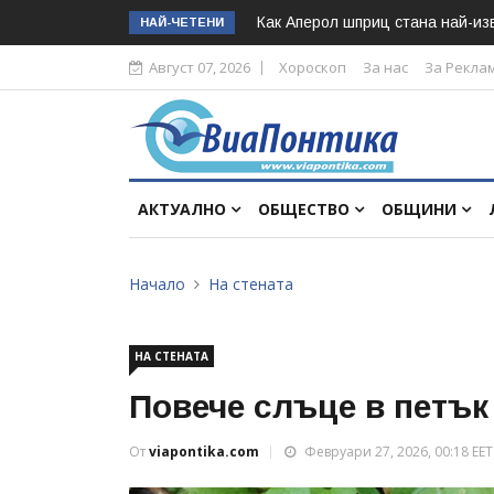
Как Аперол шприц стана най-изв
НАЙ-ЧЕТЕНИ
Август 07, 2026
Хороскоп
За нас
За Рекла
АКТУАЛНО
ОБЩЕСТВО
ОБЩИНИ
Начало
На стената
НА СТЕНАТА
Повече слъце в петък
От
viapontika.com
Февруари 27, 2026, 00:18 EET