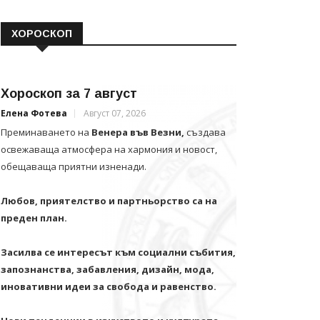
ХОРОСКОП
Хороскоп за 7 август
Елена Фотева
Август 07, 2026
Преминаването на
Венера във Везни,
създава
освежаваща атмосфера на хармония и новост,
обещаваща приятни изненади.
Любов, приятелство и партньорство са на
преден план.
Засилва се интересът към социални събития,
запознанства, забавления, дизайн, мода,
иновативни идеи за свобода и равенство.