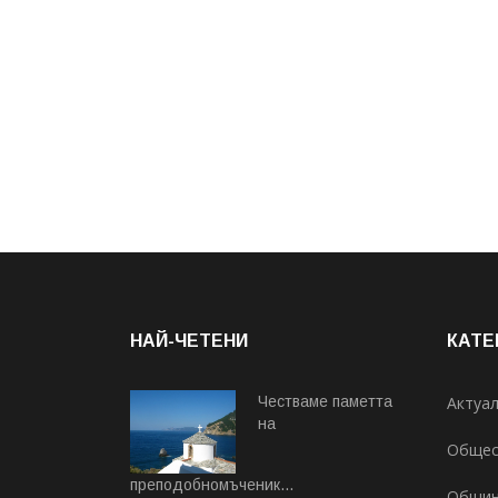
НАЙ-ЧЕТЕНИ
КАТЕ
Честваме паметта
Актуа
на
Общес
преподобномъченик...
Общи