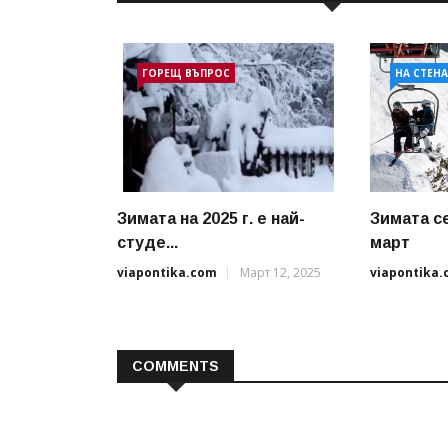
ГОРЕЩ ВЪПРОС
НА СТЕН
Зимата на 2025 г. е най-
Зимата с
студе...
март
viapontika.com
Март 12, 2025
viapontika
COMMENTS