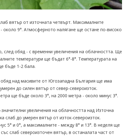
слаб вятър от източната четвърт. Максималните
 - около 9°. Атмосферното налягане ще остане по-високо
 след обяд - с временни увеличения на облачността. Ще
алните температури ще бъдат 6°-8°. Температурата на
е бъде 1-2 бала.
 обяд над масивите от Югозападна България ще има
умерен до силен вятър от север-североизток.
тра ще бъде около 3°, на 2000 метра - около минус 3°.
-значителни увеличения на облачността над Източна
ха слаб до умерен вятър от изток-североизток.
 5° и 0°, а максималните - между 8° и 13°. В неделя ще
 със слаб североизточен вятър, в останалата част от