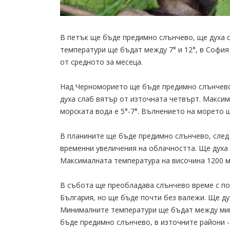
В петък ще бъде предимно слънчево, ще духа 
температури ще бъдат между 7° и 12°, в София
от средното за месеца.
Над Черноморието ще бъде предимно слънчево,
духа слаб вятър от източната четвърт. Максим
морската вода е 5°-7°. Вълнението на морето щ
В планините ще бъде предимно слънчево, след
временни увеличения на облачността. Ще духа 
Максималната температура на височина 1200 ме
В събота ще преобладава слънчево време с по
България, но ще бъде почти без валежи. Ще ду
Минималните температури ще бъдат между минус
бъде предимно слънчево, в източните райони -