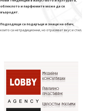
Нови тенденции в изкуството и културата,
облеклото и парфюмите може да се
възродят.
Подходящи са подаръци и знаци на обич,
които са нетрадиционни, но отразяват вкус и стил.