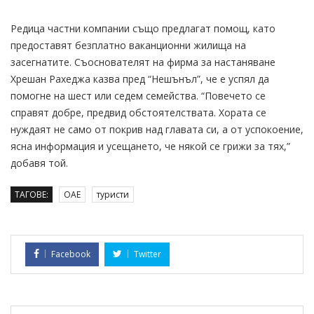
Редица частни компании също предлагат помощ, като
предоставят безплатно ваканционни жилища на
засегнатите. Съоснователят на фирма за настаняване
Хрешан Рахеджа казва пред “Нешънъл”, че е успял да
помогне на шест или седем семейства. “Повечето се
справят добре, предвид обстоятелствата. Хората се
нуждаят не само от покрив над главата си, а от успокоение,
ясна информация и усещането, че някой се грижи за тях,”
добавя той.
ТАГОВЕ:
ОАЕ
туристи
Facebook
Twitter