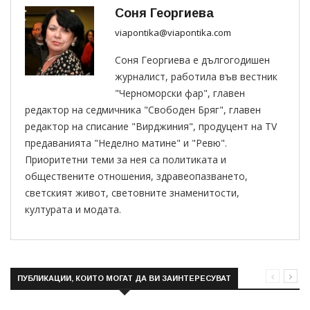
Соня Георгиева
viapontika@viapontika.com
Соня Георгиева е дългогодишен
журналист, работила във вестник
"Черноморски фар", главен
редактор на седмичника "Свободен Бряг", главен
редактор на списание "Вирджиния", продуцент на TV
предаванията "Неделно матине" и "Ревю".
Приоритетни теми за нея са политиката и
обществените отношения, здравеопазването,
светският живот, световните знаменитости,
културата и модата.
ПУБЛИКАЦИИ, КОИТО МОГАТ ДА ВИ ЗАИНТЕРЕСУВАТ