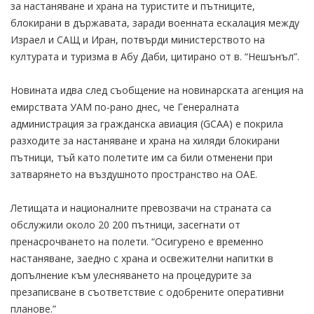
за настаняване и храна на туристите и пътниците,
блокирани в държавата, заради военната ескалация между
Израел и САЩ и Иран, потвърди министерството на
културата и туризма в Абу Даби, цитирано от в. “Нешънъл”.
Новината идва след съобщение на новинарската агенция на
емирствата УАМ по-рано днес, че Генералната
администрация за гражданска авиация (GCAA) е покрила
разходите за настаняване и храна на хиляди блокирани
пътници, тъй като полетите им са били отменени при
затварянето на въздушното пространство на ОАЕ.
Летищата и националните превозвачи на страната са
обслужили около 20 200 пътници, засегнати от
пренасрочването на полети. “Осигурено е временно
настаняване, заедно с храна и освежителни напитки в
допълнение към улесняването на процедурите за
презаписване в съответствие с одобрените оперативни
планове.”