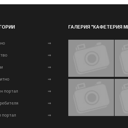
ГОРИИ
ГАЛЕРИЯ "КАФЕТЕРИЯ 
лно
⇒
тво
⇒
ни
⇒
итно
⇒
ен портал
⇒
требителя
⇒
л портал
⇒