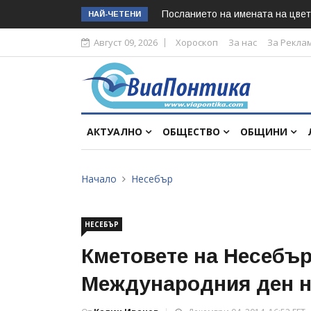
Посланието на имената на цвет
НАЙ-ЧЕТЕНИ
Август 09, 2026
Хороскоп
За нас
За Рекла
АКТУАЛНО
ОБЩЕСТВО
ОБЩИНИ
Начало
Несебър
НЕСЕБЪР
Кметовете на Несебър
Международния ден н