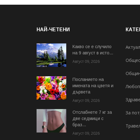
НАЙ-ЧЕТЕНИ
КАТЕ
Какво се е случило
Актуа
на 9 август в исто...
Общес
Август 09, 2026
Общи
Посланието на
имената на цветя и
Любоп
дървета
Здрав
Август 09, 2026
Отслабнете 7 кг за
За по
две седмици с
браз...
Траве
Август 09, 2026