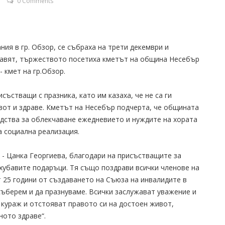
0 Comments
ия в гр. Обзор, се събраха на трети декември и
дравят, тържеството посетиха кметът на община Несебър
- кмет на гр.Обзор.
ъстващи с празника, като им казаха, че не са ги
вот и здраве. Кметът на Несебър подчерта, че общината
едства за облекчаване ежедневието и нуждите на хората
а социална реализация.
 - Цанка Георгиева, благодари на присъстващите за
за хубавите подаръци. Тя също поздрави всички членове на
т 25 години от създаването на Съюза на инвалидите в
 съберем и да празнуваме. Всички заслужават уважение и
м кураж и отстояват правото си на достоен живот,
ното здраве“.