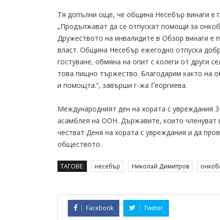
Тя допълни още, че община Несебър винаги е п
„Продължават да се отпускат помощи за онкоб
Дружеството на инвалидите в Обзор винаги е п
власт. Община Несебър ежегодно отпуска добр
гостуване, обмяна на опит с колеги от други с
това пищно тържество. Благодарим както на о
и помощта.“, завърши г-жа Георгиева.
Международният ден на хората с увреждания 3 
асамблея на ООН. Държавите, които членуват 
честват Деня на хората с увреждания и да про
обществото.
ТАГОВЕ:
несебър
Николай Димитров
онкоб
Facebook
Twitter