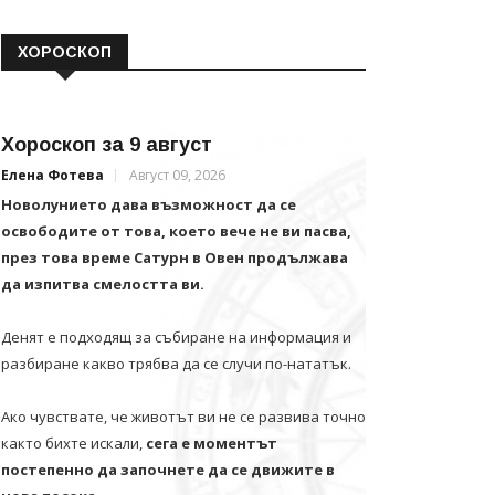
ХОРОСКОП
Хороскоп за 9 август
Елена Фотева
Август 09, 2026
Новолунието дава възможност да се
освободите от това, което вече не ви пасва,
през това време Сатурн в Овен продължава
да изпитва смелостта ви.
Денят е подходящ за събиране на информация и
разбиране какво трябва да се случи по-нататък.
Ако чувствате, че животът ви не се развива точно
както бихте искали,
сега е моментът
постепенно да започнете да се движите в