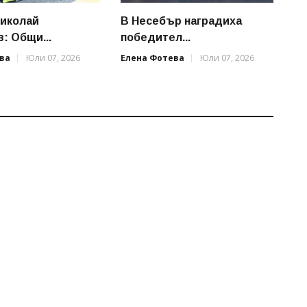
иколай
В Несебър наградиха
: Общи...
победител...
ва
Юли 07, 2026
Елена Фотева
Юли 07, 2026