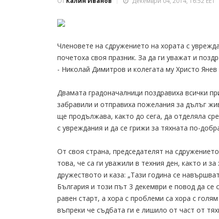
От
Калин Иванов
Декември 04, 2014, 16:52 EET
Членовете на сдружението на хората с увреждан
почетоха своя празник. За да ги уважат и поз
- Николай Димитров и колегата му Христо Янев 
Двамата градоначалници поздравиха всички прис
забравили и отправиха пожелания за дълъг жи
ще продължава, както до сега, да отделяла ср
с увреждания и да се грижи за тяхната по-добр
От своя страна, председателят на сдружението
това, че са ги уважили в техния ден, както и 
дружеството и каза: „Тази година се навършва
България и този път 3 декември е повод да се
равен старт, а хора с проблеми са хора с голя
въпреки че съдбата ги е лишило от част от тях