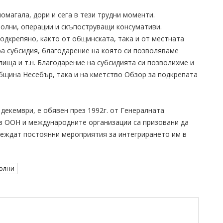
омагала, дори и сега в тези трудни моменти.
олни, операции и скъпоструващи консумативи.
одкрепяно, както от общинската, така и от местната
а субсидия, благодарение на която си позволяваме
елища и т.н. Благодарение на субсидията си позволихме и
бщина Несебър, така и на кметство Обзор за подкрепата
декември, е обявен през 1992г. от Генералната
в ООН и международните организации са призовани да
веждат постоянни мероприятия за интегрирането им в
олни