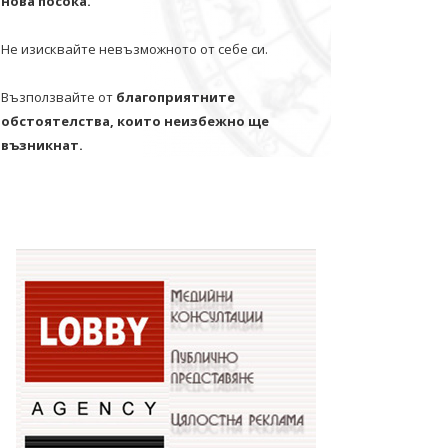
нова посока.
Не изисквайте невъзможното от себе си.
Възползвайте от
благоприятните
обстоятелства, които неизбежно ще
възникнат.