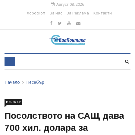
Август 08, 2026
Хороскоп
За нас
За Реклама
Контакти
Начало
Несебър
НЕСЕБЪР
Посолството на САЩ дава
700 хил. долара за