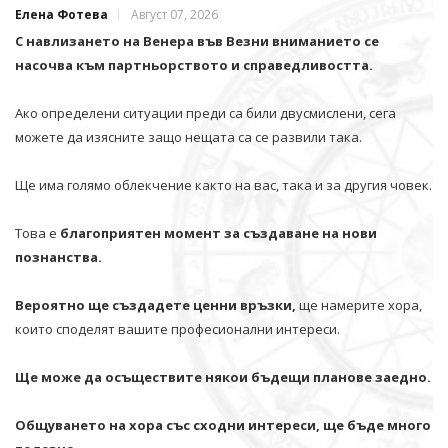
Елена Фотева
Август 07, 2026
С навлизането на Венера във Везни вниманието се
насочва към партньорството и справедливостта.
Ако определени ситуации преди са били двусмислени, сега
можете да изясните защо нещата са се развили така.
Ще има голямо облекчение както на вас, така и за другия човек.
Това е
благоприятен момент за създаване на нови
познанства.
Вероятно ще създадете ценни връзки,
ще намерите хора,
които споделят вашите професионални интереси.
Ще може да осъществите някои бъдещи планове заедно.
Общуването на хора със сходни интереси, ще бъде много