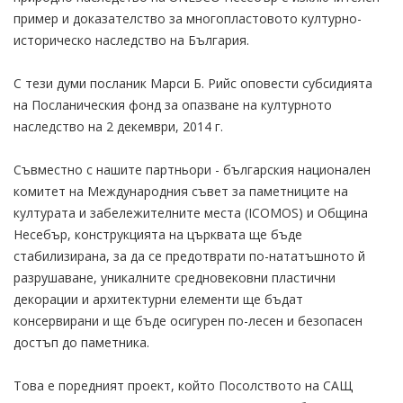
пример и доказателство за многопластовото културно-
историческо наследство на България.
С тези думи посланик Марси Б. Рийс оповести субсидията
на Посланическия фонд за опазване на културното
наследство на 2 декември, 2014 г.
Съвместно с нашите партньори - българския национален
комитет на Международния съвет за паметниците на
културата и забележителните места (ICOMOS) и Община
Несебър, конструкцията на църквата ще бъде
стабилизирана, за да се предотврати по-нататъшното й
разрушаване, уникалните средновековни пластични
декорации и архитектурни елементи ще бъдат
консервирани и ще бъде осигурен по-лесен и безопасен
достъп до паметника.
Това е поредният проект, който Посолството на САЩ