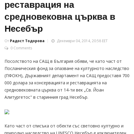
реставрация на
средновековна църква в
Несебър
От
Радост Тодорова
Декември 04, 2014, 20:58 EET
0 Comments
Посолството на САЩ в България обяви, че като част от
Посланическия фонд за опазване на културното наследство
(ПФОКН), Държавният департамент на САЩ предоставя 700
000 долара за консервацията и реставрацията на
средновековната църква от 14-ти век „Св. Йоан
Алитургетос" в старинния град Несебър.
Като част от списъка от обекти със световно културно и
природно наследство на UNESCO Несебър e изключителен