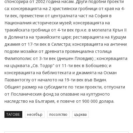
спонсорира от 2002 година насам. Други подобни проекти
са: консервацията на 2 християнски гробници от края на 4-
ти век, преместени от централната част на София в
Националния исторически музей; консервацията на
тракийската гробница от 4-ти век пр.н.е. в могилата Крън II
в Долината на тракийските царе; реставрацията на Куршум
джамия от 17-ти век в Силистра; консервацията на антични
подови мозайки от древната провинциална столица
Филипополис от 3-ти век (днешен Пловдив) ; консервацията
на църквата „Св. Тодор" от 11-ти век в Бобошево; и
консервацията на библиотеката и джамията на Осман
Пазвантоглу от началото на 19-ти век във Видин.
Общият размер на субсидиите по тези проекти, отпуснати
от Посланическия фонд за опазване на културното
наследство на България, е повече от 900 000 долара.
ТАГОВЕ:
несебър
посолство
църква