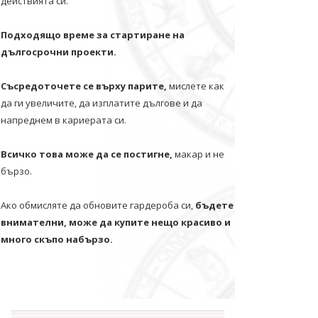
действията си.
Подходящо време за стартиране на
дългосрочни проекти.
Съсредоточете се върху парите,
мислете как
да ги увеличите, да изплатите дългове и да
напреднем в кариерата си.
Всичко това може да се постигне,
макар и не
бързо.
Ако обмисляте да обновите гардероба си,
бъдете
внимателни, може да купите нещо красиво и
много скъпо набързо.