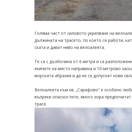
Голяма част от силовото укрепване на велоалея
дължината на трасето, по което се работи, кат
ската и дават ниво на велоалеята.
Те са с дълбочина от 6 метра и са разположени
екипите на място направиха и 10-метрово заск
морската абразия и да не се допуснат нови св
Велоалеята към кв. „Сарафово“ е особено люби
въпреки опасностите, много хора предпочитат
трасе.