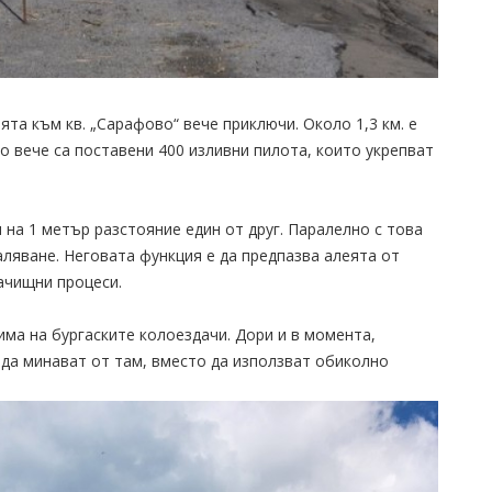
та към кв. „Сарафово“ вече приключи. Около 1,3 км. е
о вече са поставени 400 изливни пилота, които укрепват
 на 1 метър разстояние един от друг. Паралелно с това
аляване. Неговата функция е да предпазва алеята от
лачищни процеси.
ма на бургаските колоездачи. Дори и в момента,
 да минават от там, вместо да използват обиколно