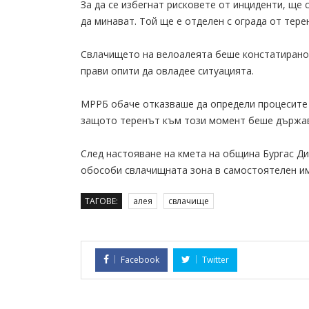
За да се избегнат рисковете от инциденти, ще
да минават. Той ще е отделен с ограда от тер
Свлачището на велоалеята беше констатирано 
прави опити да овладее ситуацията.
МРРБ обаче отказваше да определи процесите 
защото теренът към този момент беше държав
След настояване на кмета на община Бургас Д
обособи свлачищната зона в самостоятелен им
ТАГОВЕ:
алея
свлачище
Facebook
Twitter