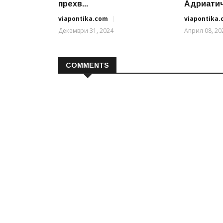
прехв...
Адриатиче
viapontika.com
viapontika
Декември 31, 2024
Април 08, 20
COMMENTS