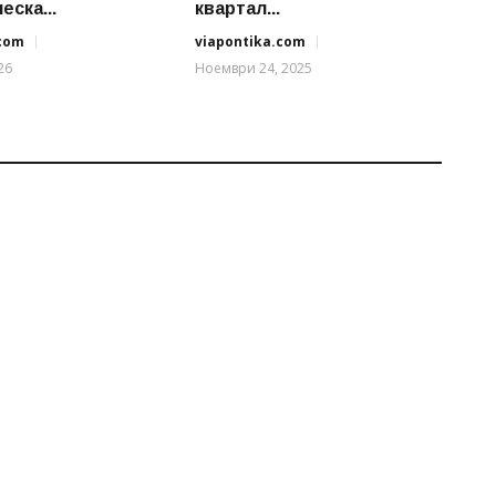
ска...
квартал...
.com
viapontika.com
26
Ноември 24, 2025