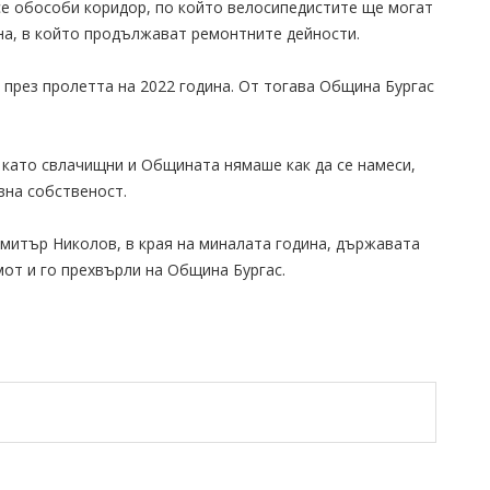
 се обособи коридор, по който велосипедистите ще могат
ена, в който продължават ремонтните дейности.
през пролетта на 2022 година. От тогава Община Бургас
като свлачищни и Общината нямаше как да се намеси,
на собственост.
имитър Николов, в края на миналата година, държавата
от и го прехвърли на Община Бургас.