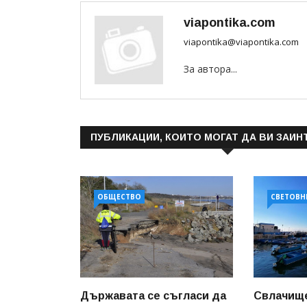
viapontika.com
viapontika@viapontika.com
За автора...
ПУБЛИКАЦИИ, КОИТО МОГАТ ДА ВИ ЗАИН
ОБЩЕСТВО
СВЕТОВН
Държавата се съгласи да
Свлачищ