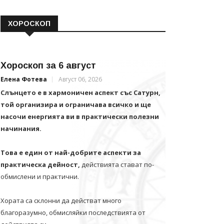
ХОРОСКОП
Хороскоп за 6 август
Елена Фотева
Август 06, 2026
Слънцето е в хармоничен аспект със Сатурн,
той организира и ограничава всичко и щe
насочи енергията ви в практически полезни
начинания.
Това е един от най-добрите аспекти за
практическа дейност,
действията стават по-
обмислени и практични.
Хората са склонни да действат много
благоразумно, обмисляйки последствията от