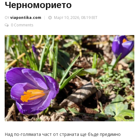
Черноморието
От
viapontika.com
Март 10, 2026, 08:19 EET
0 Comments
Над по-голямата част от страната ще бъде предимно