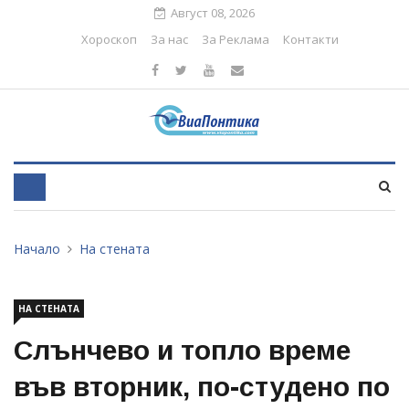
Август 08, 2026
Хороскоп
За нас
За Реклама
Контакти
Начало
На стената
НА СТЕНАТА
Слънчево и топло време
във вторник, по-студено по