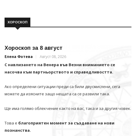
ХОРОСКОП
Хороскоп за 8 август
Елена Фотева
Август 08, 2026
С навлизането на Венера във Везни вниманието се
насочва към партньорството и справедливостта.
Ако определени ситуации преди са били двусмислени, сега
можете да изясните защо нещата са се развили така.
Ще има голямо облекчение както на вас, така и за другия човек.
Това е
благоприятен момент за създаване на нови
познанства.