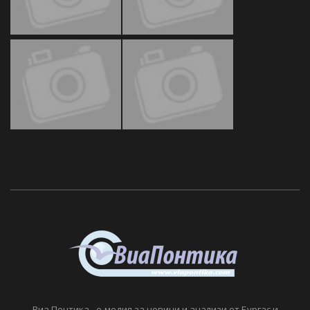
Виа Понтика - е-медия за новини и анализи от Бургас и