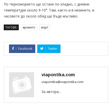
По Черноморието ще остане по-хладно, с дневни
температури около 9-10°. Там, както и в низините, в
часовете до около обяд ще бъде мъгливо.
ТАГОВЕ:
времето
март
Facebook
Twitter
viapontika.com
viapontika@viapontika.com
За автора...