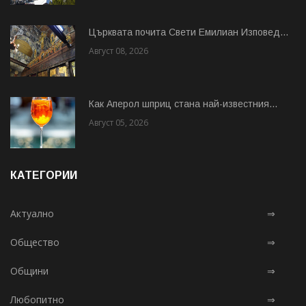
Църквата почита Свeти Емилиан Изповед...
Август 08, 2026
Как Аперол шприц стана най-известния...
Август 05, 2026
КАТЕГОРИИ
Актуално
⇒
Общество
⇒
Общини
⇒
Любопитно
⇒