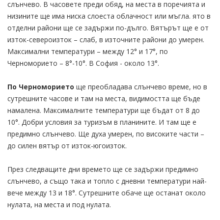
слънчево. В часовете преди обяд, на места в поречията и
низините ще има ниска слоеста облачност или мъгла. ято в
отделни райони ще се задържи по-дълго. Вятърът ще е от
изток-североизток – слаб, в източните райони до умерен.
Максимални температури – между 12° и 17°, по
Черноморието – 8°-10°. В София - около 13°.
По Черноморието
ще преобладава слънчево време, но в
сутрешните часове и там на места, видимостта ще бъде
намалена. Максималните температури ще бъдат от 8 до
10°. Добри условия за туризъм в планините. И там ще е
предимно слънчево. Ще духа умерен, по високите части –
до силен вятър от изток-югоизток.
През следващите дни времето ще се задържи предимно
слънчево, а също така и топло с дневни температури най-
вече между 13 и 18°. Сутрешните обаче ще останат около
нулата, на места и под нулата.