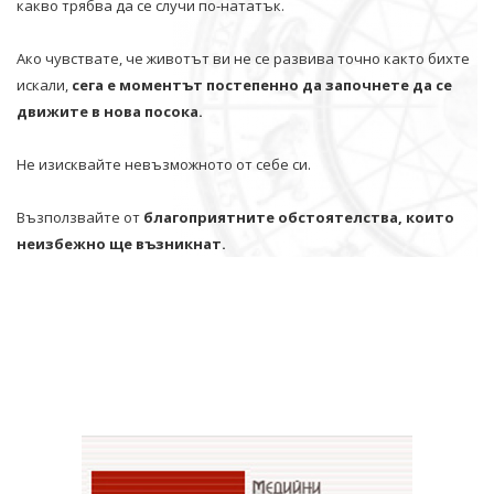
какво трябва да се случи по-нататък.
Ако чувствате, че животът ви не се развива точно както бихте
искали,
сега е моментът постепенно да започнете да се
движите в нова посока.
Не изисквайте невъзможното от себе си.
Възползвайте от
благоприятните обстоятелства, които
неизбежно ще възникнат.