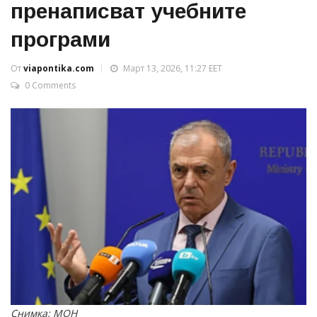
пренаписват учебните
програми
От
viapontika.com
Март 13, 2026, 11:27 EET
0 Comments
Снимка: МОН