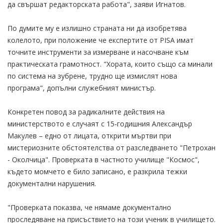
да свършат редакторската работа", заяви Игнатов.
По думите му е излишно страната ни да изобретява
колелото, при положение че експертите от PISA имат
точните инструменти за измерване и насочване към
практическата грамотност. "Хората, които също са минали
по система на зубрене, трудно ще измислят нова
програма", допълни служебният министър.
Конкретен повод за радикалните действия на
министерството е случаят с 15-годишния Александър
Макулев – едно от лицата, открити мъртви при
мистериозните обстоятелства от разследването "Петрохан
- Околчица". Проверката в частното училище "Космос",
където момчето е било записано, е разкрила тежки
документални нарушения.
"Проверката показва, че нямаме документално
проследяване на присъствието на този ученик в училището.