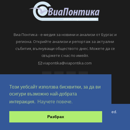
Виа Понтика - е-медия за новини и анализи от Бургас и
региона. Открийте анализи и репортаж за актуални
събития, вълнуващи обществото днес. Можете да се
свържете с нас по имейл.
viapontika@viapontika.com
Този уебсайт използва бисквитки, за да ви
осигури възможно най-добрата
интеракция.
Научете повече.
Copyright © 2018-2024 ViaPontika.com. All Rights Reserved.
Разбрах
Development @ OverHertz Ltd
Ω
За нас
За Реклама
Контакти