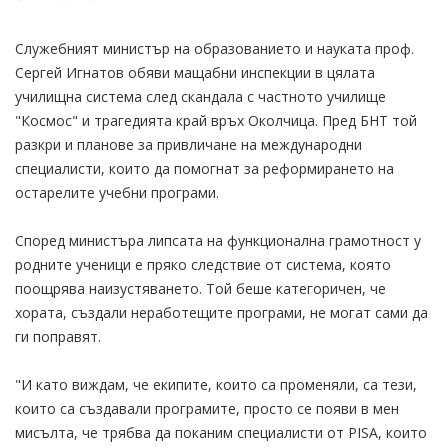
Служебният министър на образованието и науката проф.
Сергей Игнатов обяви мащабни инспекции в цялата
училищна система след скандала с частното училище
"Космос" и трагедията край връх Околчица. Пред БНТ той
разкри и планове за привличане на международни
специалисти, които да помогнат за реформирането на
остарелите учебни програми.
Според министъра липсата на функционална грамотност у
родните ученици е пряко следствие от система, която
поощрява наизустяването. Той беше категоричен, че
хората, създали неработещите програми, не могат сами да
ги поправят.
"И като виждам, че екипите, които са променяли, са тези,
които са създавали програмите, просто се появи в мен
мисълта, че трябва да поканим специалисти от PISA, които