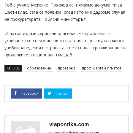
Той е учил в Мексико. Появява се, нямахме документи за
шести клас, сега се появиха, след като ние дадохме случая
на прокуратурата", обясни министърът.
Игнатов изрази сериозни опасения, че проблемът с
укриването на неизвинени отсъствия съществува в много
учебни заведения в страната, което налага разширяване на
проверките в национален мащаб.
ТАГОВЕ:
образование
проверки
проф. Сергей Игнатов
Facebook
Twitter
viapontika.com
viapontika@viapontika.com