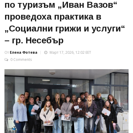
по туризъм „Иван Вазов“
проведоха практика в
„Социални грижи и услуги“
– гр. Несебър
От
Елена Фотева
Март 17, 2026, 12:02 EET
0 Comments