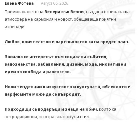
Елена Фотева
Август 06, 2026
Преминаването на
Венера във Везни,
създава освежаваща
атмосфера на хармония и новост, обещаваща приятни
изненади.
Любов, приятелство и партньорство са на преден план.
Засилва се интересът към социални събития,
запознанства, забавления, дизайн, мода, иновативни
идеи за свобода и равенство.
Нови тенденции в изкуството и културата, облеклото и
парфюмите може да се възродят.
Подходящи са подаръци и знаци на обич,
които са
нетрадиционни, но отразяват вкус и стил.