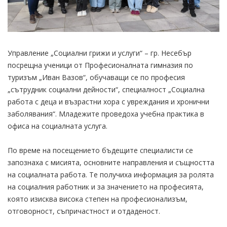
Управление „Социални грижи и услуги“ – гр. Несебър
посрещна ученици от Професионалната гимназия по
туризъм „Иван Вазов“, обучаващи се по професия
„сътрудник социални дейности“, специалност „Социална
работа с деца и възрастни хора с увреждания и хронични
заболявания“. Младежите проведоха учебна практика в
офиса на социалната услуга.
По време на посещението бъдещите специалисти се
запознаха с мисията, основните направления и същността
на социалната работа. Те получиха информация за ролята
на социалния работник и за значението на професията,
която изисква висока степен на професионализъм,
отговорност, съпричастност и отдаденост.