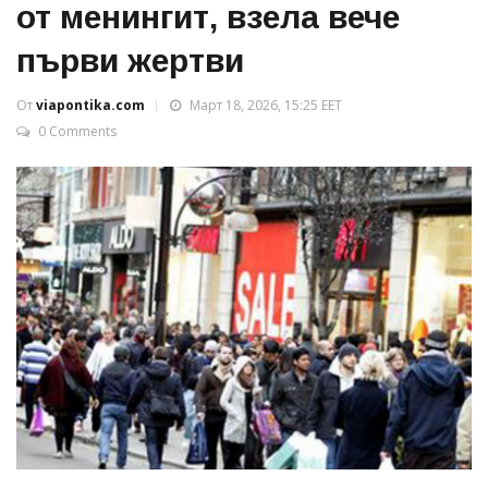
от менингит, взела вече
първи жертви
От
viapontika.com
Март 18, 2026, 15:25 EET
0 Comments