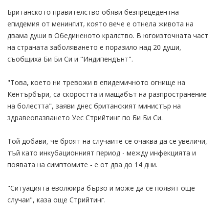
Британското правителство обяви безпрецедентна
епидемия от менингит, която вече е отнела живота на
двама души в Обединеното кралство. В югоизточната част
на страната заболяването е поразило над 20 души,
съобщиха Би Би Си и "Индипендънт".
"Това, което ни тревожи в епидемичното огнище на
Кентърбъри, са скоростта и мащабът на разпространение
на болестта", заяви днес британският министър на
здравеопазването Уес Стрийтинг по Би Би Си.
Той добави, че броят на случаите се очаква да се увеличи,
тъй като инкубационният период - между инфекцията и
появата на симптомите - е от два до 14 дни.
"Ситуацията еволюира бързо и може да се появят още
случаи", каза още Стрийтинг.