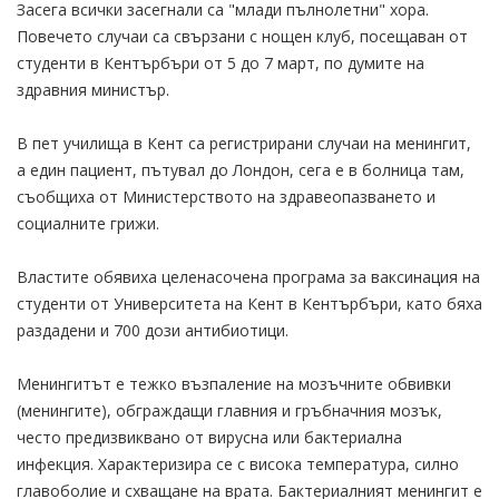
Засега всички засегнали са "млади пълнолетни" хора.
Повечето случаи са свързани с нощен клуб, посещаван от
студенти в Кентърбъри от 5 до 7 март, по думите на
здравния министър.
В пет училища в Кент са регистрирани случаи на менингит,
а един пациент, пътувал до Лондон, сега е в болница там,
съобщиха от Министерството на здравеопазването и
социалните грижи.
Властите обявиха целенасочена програма за ваксинация на
студенти от Университета на Кент в Кентърбъри, като бяха
раздадени и 700 дози антибиотици.
Менингитът е тежко възпаление на мозъчните обвивки
(менингите), обграждащи главния и гръбначния мозък,
често предизвиквано от вирусна или бактериална
инфекция. Характеризира се с висока температура, силно
главоболие и схващане на врата. Бактериалният менингит е