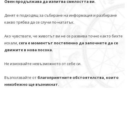
Овен продължава да изпитва смелостта ви.
Денят е подходящ за събиране на информация и разбиране
какво трябва да се случи по-нататък.
Ако чувствате, че животът ви не се развива точно както бихте
искали,
сега е моментът постепенно да започнете да се
движите в нова посока.
Не изисквайте невъзможното от себе си.
Възползвайте от
благоприятните обстоятелства, които
неизбежно ще възникнат.