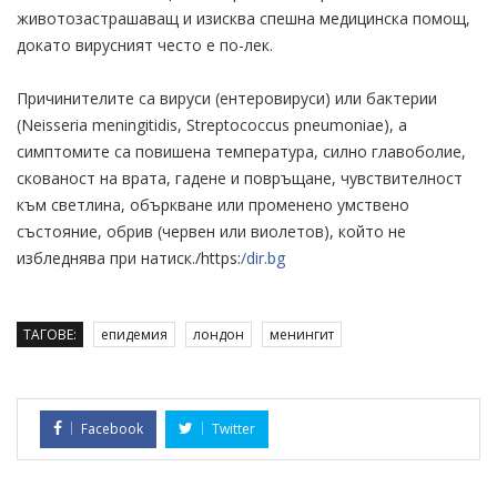
животозастрашаващ и изисква спешна медицинска помощ,
докато вирусният често е по-лек.
Причинителите са вируси (ентеровируси) или бактерии
(Neisseria meningitidis, Streptococcus pneumoniae), а
симптомите са повишена температура, силно главоболие,
скованост на врата, гадене и повръщане, чувствителност
към светлина, объркване или променено умствено
състояние, обрив (червен или виолетов), който не
избледнява при натиск./https:
/dir.bg
ТАГОВЕ:
епидемия
лондон
менингит
Facebook
Twitter