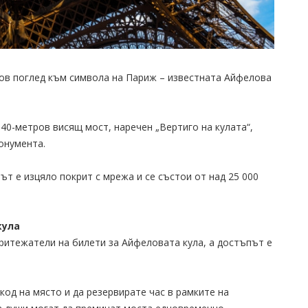
ов поглед към символа на Париж – известната Айфелова
т 40-метров висящ мост, наречен „Вертиго на кулата“,
онумента.
ът е изцяло покрит с мрежа и се състои от над 25 000
кула
притежатели на билети за Айфеловата кула, а достъпът е
 код на място и да резервирате час в рамките на