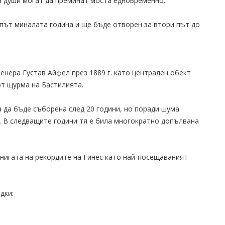
а души могат да преминат моста едновременно.
път миналата година и ще бъде отворен за втори път до
енера Густав Айфел през 1889 г. като централен обект
т щурма на Бастилията.
 да бъде съборена след 20 години, но поради шума
. В следващите години тя е била многократно допълвана
нигата на рекордите на Гинес като най-посещаваният
дки: