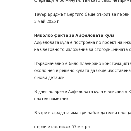
следващите 60 минути, тъй като само четирим
Тауър Бриджът Вертиго беше открит за първи 
3 май 2026 г.
Няколко факта за Айфеловата кула
Айфеловата кула е построена по проект на инж
на Световното изложение за стогодишнината о
Първоначално е било планирано конструкцията
около нея е решено кулата да бъде изоставена
с нови детайли.
В днешно време Айфеловата кула е вписана в К
платен паметник.
Вътре в сградата има три наблюдателни площа
първи етаж висок 57 метра;