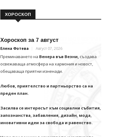
ХОРОСКОП
Хороскоп за 7 август
Елена Фотева
Август 07, 2026
Преминаването на
Венера във Везни,
създава
освежаваща атмосфера на хармония и новост,
обещаваща приятни изненади.
Любов, приятелство и партньорство са на
преден план.
Засилва се интересът към социални събития,
запознанства, забавления, дизайн, мода,
иновативни идеи за свобода и равенство.