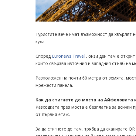
Туристите вече имат възможност да хвърлят н
кула.
Според
Euronews Travel
, онзи ден там е откри
който свързва източния и западния стълб на м
Разположен на почти 60 метра от земята, мост
мрежести панела.
Как да стигнете до моста на Айфеловата 
Разходката през моста е безплатна за всички 
от първия етаж.
За да стигнете до там, трябва да сканирате QR