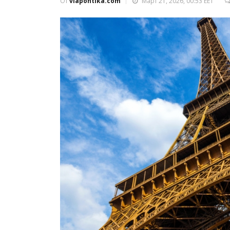
От
viapontika.com
Март 21, 2026, 00:53 EET