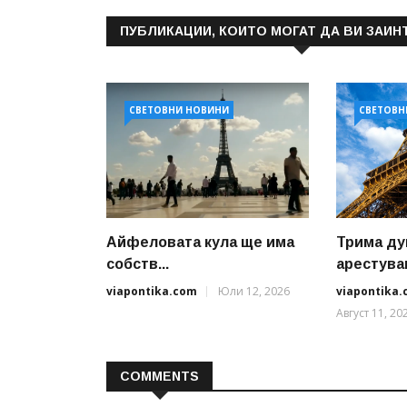
ПУБЛИКАЦИИ, КОИТО МОГАТ ДА ВИ ЗАИН
СВЕТОВНИ НОВИНИ
СВЕТОВН
Айфеловата кула ще има
Трима ду
собств...
арестуван
viapontika.com
Юли 12, 2026
viapontika
Август 11, 20
COMMENTS