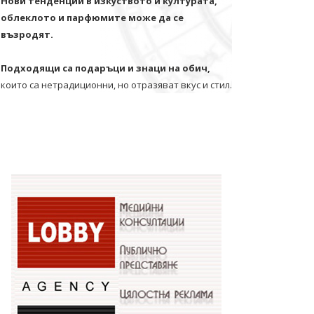
Нови тенденции в изкуството и културата,
облеклото и парфюмите може да се
възродят.
Подходящи са подаръци и знаци на обич,
които са нетрадиционни, но отразяват вкус и стил.