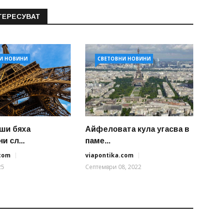
ТЕРЕСУВАТ
И НОВИНИ
СВЕТОВНИ НОВИНИ
ши бяха
Айфеловата кула угасва в
и сл...
паме...
.com
viapontika.com
25
Септември 08, 2022