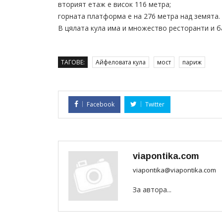
вторият етаж е висок 116 метра;
горната платформа е на 276 метра над земята.
В цялата кула има и множество ресторанти и б
ТАГОВЕ:
Айфеловата кула
мост
париж
Facebook
Twitter
viapontika.com
viapontika@viapontika.com
За автора...