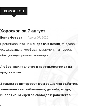
ХОРОСКОП
Хороскоп за 7 август
Елена Фотева
Август 07, 2026
Преминаването на
Венера във Везни,
създава
освежаваща атмосфера на хармония и новост,
обещаваща приятни изненади.
Любов, приятелство и партньорство са на
преден план.
Засилва се интересът към социални събития,
запознанства, забавления, дизайн, мода,
иновативни идеи за свобода и равенство.