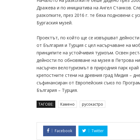
Началото на разкопките беше дадено през 2006
Дражева и по инициатива на Ангел Станков. Сл
разкопките, през 2016 г. те бяха подновени с 
Бургаския музей.
Проектът, по който ще се извършват дейности
от България и Турция с цел насърчаване на мо
принципите на устойчивия туризъм. Освен рес
дейности по обновяване на музея в Петрова н
насърчен велотуризмът в природния парк край 
крепостните стени на древния град Мидия – дн
съфинансиран от Европейския съюз по Програ
България – Турция.
ТАГОВЕ:
Камено
русокастро
Facebook
Twitter