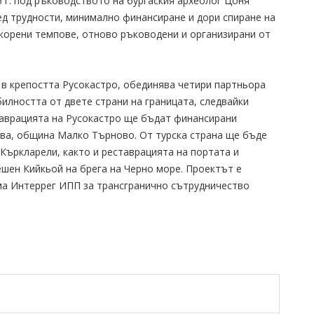
 г. под ръководството на бургаския археолог Цоня
ед трудности, минимално финансиране и дори спиране на
ускорени темпове, отново ръководени и организирани от
 в крепостта Русокастро, обединява четири партньора
билността от двете страни на границата, следвайки
таврацията на Русокастро ще бъдат финансирани
ива, община Малко Търново. От турска страна ще бъде
Къркларели, както и реставрацията на портата и
ешен Кийкьой на брега на Черно море. Проектът е
ма Интеррег ИПП за трансгранично сътрудничество