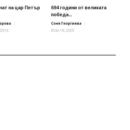
чат на цар Петър
694 години от великата
победа...
орова
Соня Георгиева
 2014
Юли 18, 2026