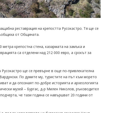
щабна реставрация на крепостта Русокастро. Тя ще се
съобщиха от Общината.
70 метра крепостна стена, казармата на замъка и
врацията са отделени над 212 000 евро, а срокът за
а Русокастро ще се превърне в още по-привлекателна
Вардунски. По думите му, туристите на път към морето
иват и да опознаят по-добре историята и археологията
ически музей – Бургас, д-р Милен Николов, ръководител
 подчерта, че тази година се навършват 20 години от