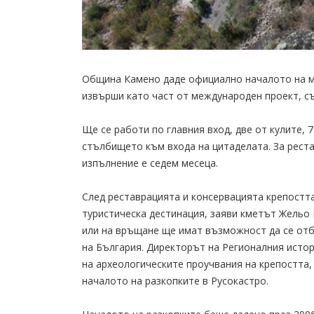
Община Камено даде официално началото на ма
извърши като част от международен проект, 
Ще се работи по главния вход, две от кулите, 
стълбището към входа на цитаделата. За реста
изпълнение е седем месеца.
След реставрацията и консервацията крепостт
туристическа дестинация, заяви кметът Жельо 
или на връщане ще имат възможност да се отб
на България. Директорът на Регионалния истор
на археологическите проучвания на крепостта,
началото на разкопките в Русокастро.