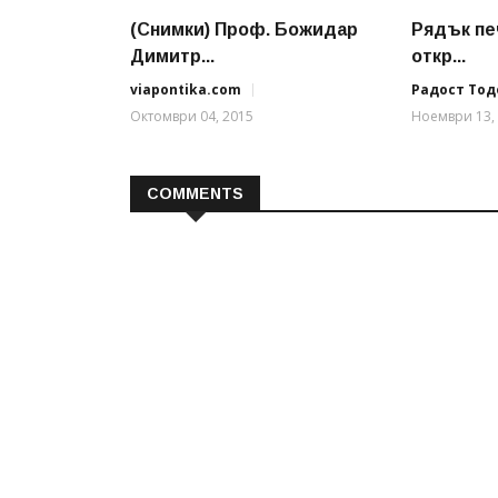
(Снимки) Проф. Божидар
Рядък пе
Димитр...
откр...
viapontika.com
Радост Тод
Октомври 04, 2015
Ноември 13,
COMMENTS