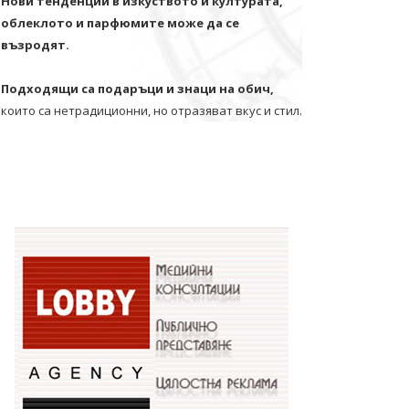
Нови тенденции в изкуството и културата,
облеклото и парфюмите може да се
възродят.
Подходящи са подаръци и знаци на обич,
които са нетрадиционни, но отразяват вкус и стил.