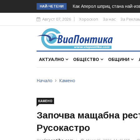
Как Аперол шприц стана най-изв
НАЙ-ЧЕТЕНИ
Август 07, 2026
Хороскоп
За нас
За Рекла
АКТУАЛНО
ОБЩЕСТВО
ОБЩИНИ
Начало
Камено
КАМЕНО
Започва мащабна рес
Русокастро