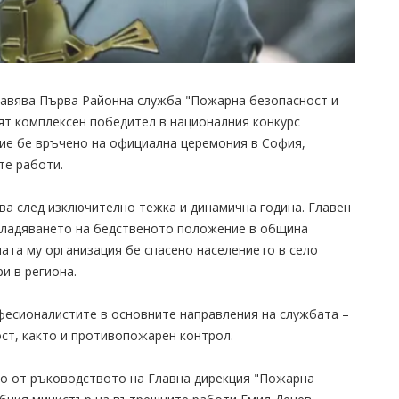
лавява Първа Районна служба "Пожарна безопасност и
ият комплексен победител в националния конкурс
ие бе връчено на официална церемония в София,
те работи.
ва след изключително тежка и динамична година. Главен
владяването на бедственото положение в община
ата му организация бе спасено населението в село
и в региона.
фесионалистите в основните направления на службата –
ст, както и противопожарен контрол.
о от ръководството на Главна дирекция "Пожарна