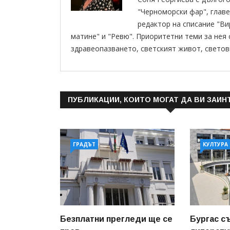
"Черноморски фар", главе
редактор на списание "В
матине" и "Ревю". Приоритетни теми за нея
здравеопазването, светският живот, светов
ПУБЛИКАЦИИ, КОИТО МОГАТ ДА ВИ ЗАИН
ГРАДЪТ
КУЛТУРА
Безплатни прегледи ще се
Бургас с