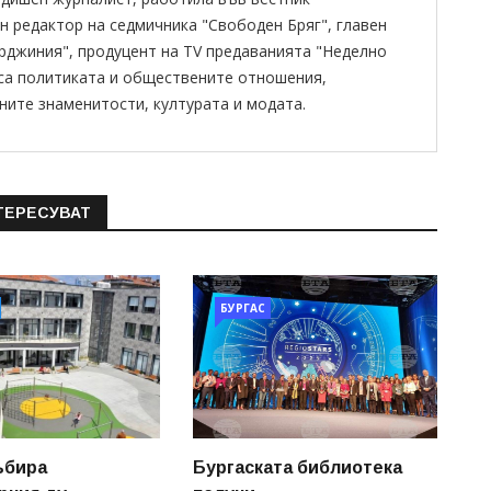
н редактор на седмичника "Свободен Бряг", главен
ирджиния", продуцент на TV предаванията "Неделно
 са политиката и обществените отношения,
ните знаменитости, културата и модата.
ТЕРЕСУВАТ
БУРГАС
ъбира
Бургаската библиотека