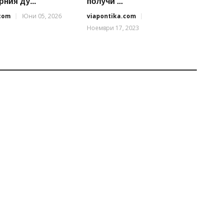
ния ду...
получи ...
.com
Юни 05, 2026
viapontika.com
Ноември 17, 2023