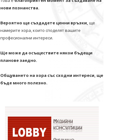
Това е
благоприятен момент за създаване на
нови познанства.
Вероятно ще създадете ценни връзки,
ще
намерите хора, които споделят вашите
професионални интереси.
Ще може да осъществите някои бъдещи
планове заедно.
Общуването на хора със сходни интереси, ще
бъде много полезно.