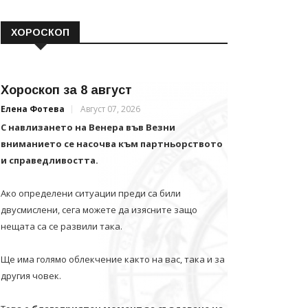
ХОРОСКОП
Хороскоп за 8 август
Елена Фотева
Август 07, 2026
С навлизането на Венера във Везни
вниманието се насочва към партньорството
и справедливостта.
Ако определени ситуации преди са били
двусмислени, сега можете да изясните защо
нещата са се развили така.
Ще има голямо облекчение както на вас, така и за
другия човек.