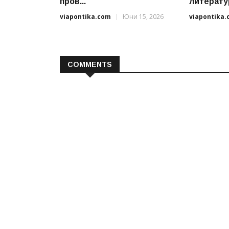
пров...
литератур
viapontika.com
Юни 15, 2026
viapontika
COMMENTS