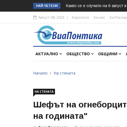
Какво се е случило на 6 август 
НАЙ-ЧЕТЕНИ
Август 08, 2026
Хороскоп
За нас
За Рекла
АКТУАЛНО
ОБЩЕСТВО
ОБЩИНИ
Начало
На стената
НА СТЕНАТА
Шефът на огнеборците
на годината"