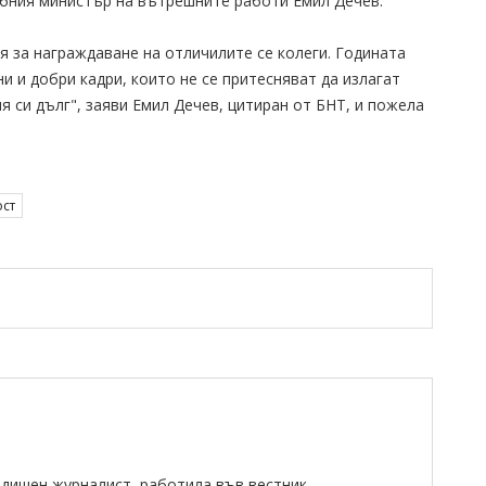
ебния министър на вътрешните работи Емил Дечев.
я за награждаване на отличилите се колеги. Годината
и и добри кадри, които не се притесняват да излагат
я си дълг", заяви Емил Дечев, цитиран от БНТ, и пожела
ст
одишен журналист, работила във вестник