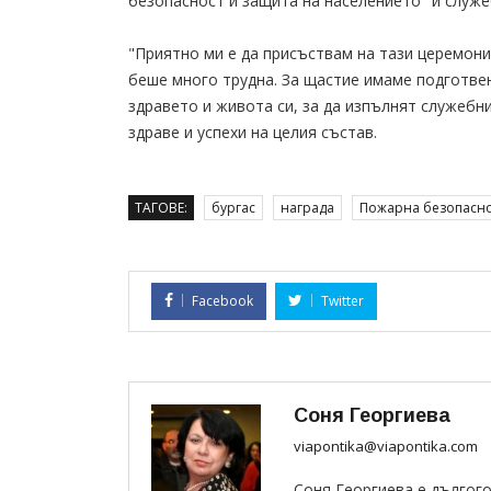
безопасност и защита на населението" и служ
"Приятно ми е да присъствам на тази церемони
беше много трудна. За щастие имаме подготвен
здравето и живота си, за да изпълнят служебни
здраве и успехи на целия състав.
ТАГОВЕ:
бургас
награда
Пожарна безопасно
Facebook
Twitter
Соня Георгиева
viapontika@viapontika.com
Соня Георгиева е дългог