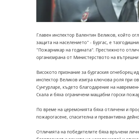
Главен инспектор Валентин Великов, който ог
защита на населението" - Бургас, е тазгодишн
"Пожарникар на годината". Престижното отлич
организирана от Министерството на вътрешни
Високото признание за бургаския огнеборец ид
инспектор Великов изигра ключова роля при о
Сунгурларе, където благодарение на навременн
Скала и бяха ограничени мащабни горски пожар
По време на церемонията бяха отличени и про
пожарогасене, спасителна и превантивна дейно
Отличията на победителите бяха връчени личн