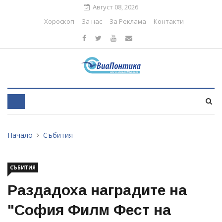
Август 08, 2026
Хороскоп
За нас
За Реклама
Контакти
Начало
Събития
СЪБИТИЯ
Раздадоха наградите на
"София Филм Фест на