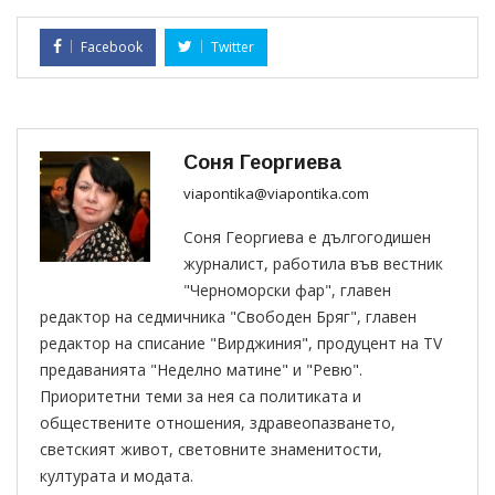
Facebook
Twitter
Соня Георгиева
viapontika@viapontika.com
Соня Георгиева е дългогодишен
журналист, работила във вестник
"Черноморски фар", главен
редактор на седмичника "Свободен Бряг", главен
редактор на списание "Вирджиния", продуцент на TV
предаванията "Неделно матине" и "Ревю".
Приоритетни теми за нея са политиката и
обществените отношения, здравеопазването,
светският живот, световните знаменитости,
културата и модата.