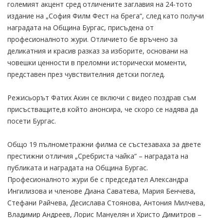
големият акцент сред отличените заглавия на 24-тото
издание на „София Филм Фест на брега“, след като получи
наградата на Община Бургас, присъдена от
професионалното жури. Отличието бе връчено за
деликатния и красив разказ за изборите, основани на
човешки ценности в преломни исторически моменти,
представен през чувствителния детски поглед.
Режисьорът Фатих Акин се включи с видео поздрав съм
присъстващите,в който анонсира, че скоро се надява да
посети Бургас.
Общо 19 пълнометражни филма се състезаваха за двете
престижни отличия „Сребриста чайка“ – наградата на
публиката и наградата на Община Бургас.
Професионалното жури бе с председател Александра
Ингилизова и членове Диана Саватева, Мария Бенчева,
Стефани Райчева, Десислава Стоянова, Антония Милчева,
Владимир Андреев, Лорис Мануелян и Христо Димитров –