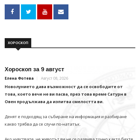
ХОРОСКОП
Хороскоп за 9 август
Елена Фотева
Август 08, 2026
Новолунието дава възможност да се освободите от
това, което вече не ви пасва, през това време Сатурн в
Овен продължава да изпитва смелостта ви.
Денят е подходящ за събиране на информация и разбиране
какво трябва да се случи по-нататък.
Ако чувствате, че животът ви не се развива точно както бихте