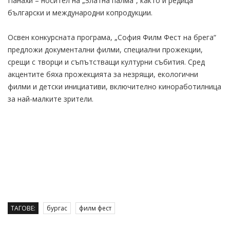
Панахи – носител на „Златна палма“, както и редица
български и международни копродукции.
Освен конкурсната програма, „София Филм Фест на брега“
предложи документални филми, специални прожекции,
срещи с творци и съпътстващи културни събития. Сред
акцентите бяха прожекцията за незрящи, екологични
филми и детски инициативи, включително киноработилница
за най-малките зрители.
ТАГОВЕ:
бургас
филм фест