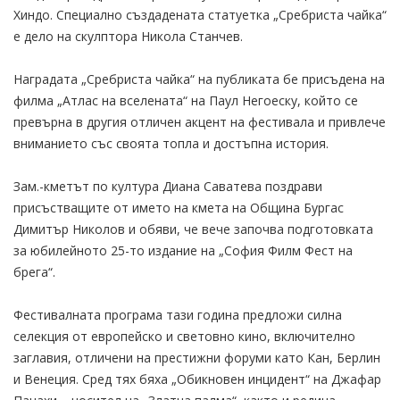
Хиндо. Специално създадената статуетка „Сребриста чайка“
е дело на скулптора Никола Станчев.
Наградата „Сребриста чайка“ на публиката бе присъдена на
филма „Атлас на вселената“ на Паул Негоеску, който се
превърна в другия отличен акцент на фестивала и привлече
вниманието със своята топла и достъпна история.
Зам.-кметът по култура Диана Саватева поздрави
присъстващите от името на кмета на Община Бургас
Димитър Николов и обяви, че вече започва подготовката
за юбилейното 25-то издание на „София Филм Фест на
брега“.
Фестивалната програма тази година предложи силна
селекция от европейско и световно кино, включително
заглавия, отличени на престижни форуми като Кан, Берлин
и Венеция. Сред тях бяха „Обикновен инцидент“ на Джафар