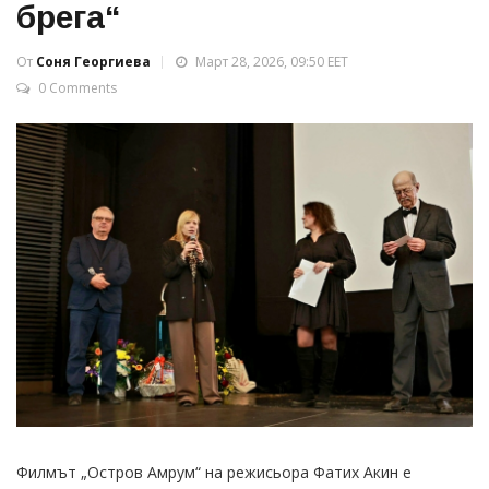
брега“
От
Соня Георгиева
Март 28, 2026, 09:50 EET
0 Comments
Филмът „Остров Амрум“ на режисьора Фатих Акин е