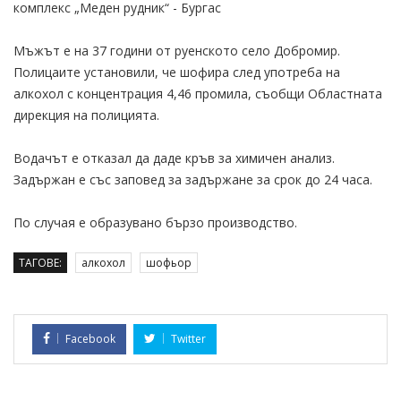
комплекс „Меден рудник“ - Бургас
Мъжът е на 37 години от руенското село Добромир.
Полицаите установили, че шофира след употреба на
алкохол с концентрация 4,46 промила, съобщи Областната
дирекция на полицията.
Водачът е отказал да даде кръв за химичен анализ.
Задържан е със заповед за задържане за срок до 24 часа.
По случая е образувано бързо производство.
ТАГОВЕ:
алкохол
шофьор
Facebook
Twitter