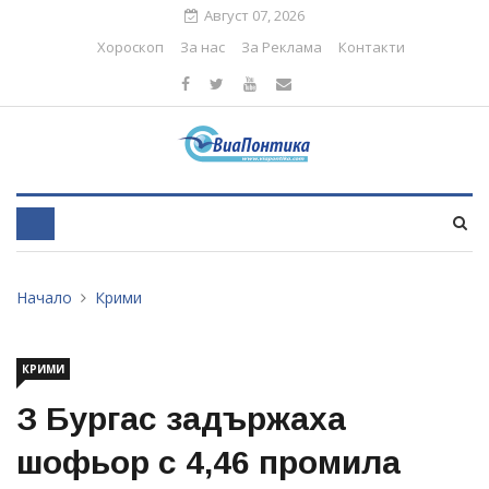
Август 07, 2026
Хороскоп
За нас
За Реклама
Контакти
Начало
Крими
КРИМИ
З Бургас задържаха
шофьор с 4,46 промила