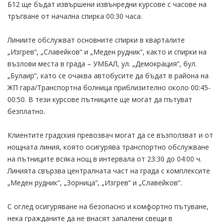
Б12 ще бъдат извършени извънредни курсове с часове на
тръгване от начална спирка 00:30 часа.
Линиите обслужват основните спирки в кварталите
„Изгрев“, „Славейков“ и „Меден рудник“, както и спирки на
възлови места в града – УМБАЛ, ул. „Демокрация“, бул.
„Булаир“, като се очаква автобусите да бъдат в района на
ЖП гара/Транспортна болница приблизително около 00:45-
00:50. В тези курсове пътниците ще могат да пътуват
безплатно.
Клиентите градския превозвач могат да се възползват и от
нощната линия, която осигурява транспортно обслужване
на пътниците всяка нощ в интервала от 23:30 до 04:00 ч.
Линията свързва централната част на града с комплексите
„Меден рудник“, „Зорница“, „Изгрев“ и „Славейков“.
С оглед осигуряване на безопасно и комфортно пътуване,
нека гражданите да не внасят запалени свещи в