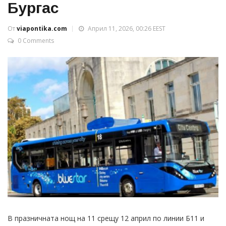
Бургас
От
viapontika.com
Април 11, 2026, 00:26 EEST
0 Comments
В празничната нощ на 11 срещу 12 април по линии Б11 и