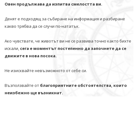
Овен продължава да изпитва смелостта ви.
Денят е подходящ за събиране на информация и разбиране
какво трябва да се случи по-нататък.
Ако чувствате, че животът ви не се развива точно както бихте
искали,
сега е моментът постепенно да започнете да се
движите в нова посока.
Не изисквайте невъзможното от себе си.
Възползвайте от
благоприятните обстоятелства, които
неизбежно ще възникнат.