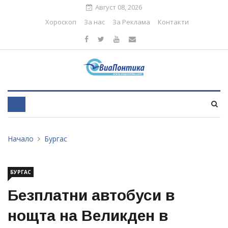
Август 08, 2026
Хороскоп
За нас
За Реклама
Контакти
Начало
Бургас
БУРГАС
Безплатни автобуси в
нощта на Великден в