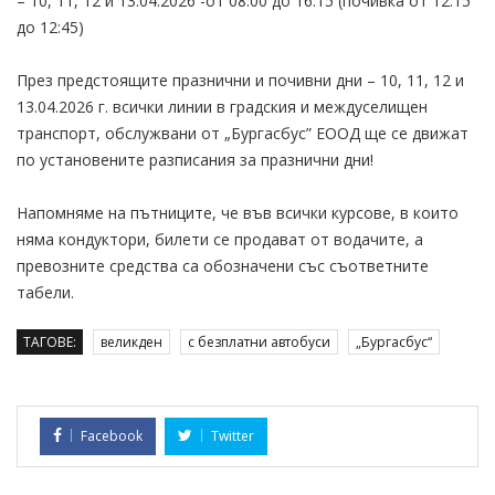
– 10, 11, 12 и 13.04.2026 -от 08:00 до 16:15 (почивка от 12:15
до 12:45)
През предстоящите празнични и почивни дни – 10, 11, 12 и
13.04.2026 г. всички линии в градския и междуселищен
транспорт, обслужвани от „Бургасбус” ЕООД ще се движат
по установените разписания за празнични дни!
Напомняме на пътниците, че във всички курсове, в които
няма кондуктори, билети се продават от водачите, а
превозните средства са обозначени със съответните
табели.
ТАГОВЕ:
великден
с безплатни автобуси
„Бургасбус“
Facebook
Twitter